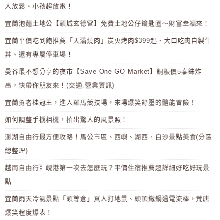
人放鬆、小孩超放電！
宜蘭泡麵土地公【頭城玄德宮】免費土地公仔鑰匙圈～財富幸福來！
宜蘭平價吃到飽推薦「天滿燒肉」炭火烤肉$399起、大口吃肉自製牛
丼、還有專屬停車場！
曼谷最不想分享的夜市【Save One GO Market】銅板價5泰銖炸
串，快帶你朋友來！(交通.營業資訊)
宜蘭勇者桂冠王，進入羅馬競技場，來場爆笑舒壓的體能冒險！
如何調整手機相機，拍出驚人的風景照！
澎湖自由行最方便攻略！馬公市區、西嶼、湖西、白沙景點美食(分區
總整理)
越南自由行》峴港第一次去怎麼玩？平價住宿推薦超詳細好吃好玩景
點
宜蘭雨天冷氣景點「頭等倉」真人打地鼠、頭頂鐵鍋過電流棒，荒唐
爆笑程度爆表！