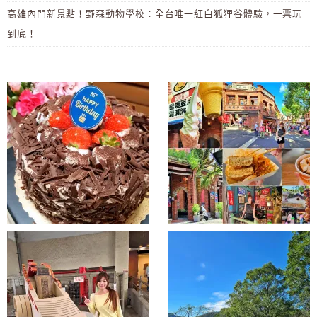
高雄內門新景點！野森動物學校：全台唯一紅白狐狸谷體驗，一票玩
到底！