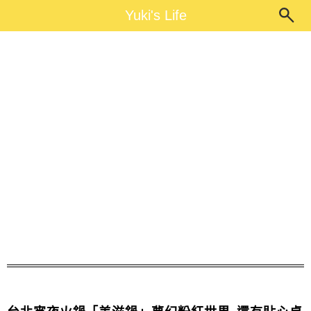
Main Menu
Yuki's Life
Yuki's Life
美滋鍋怎麼去