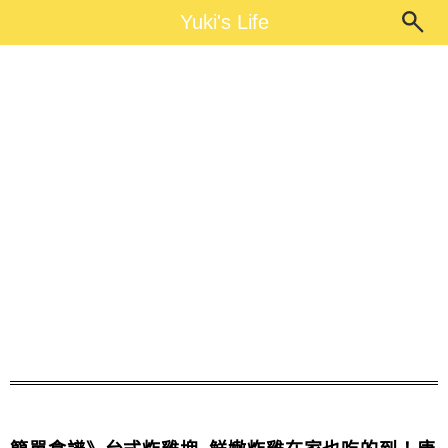
Main Menu
Yuki's Life
Yuki's Life
炸雞塊食譜