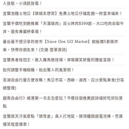
人放鬆、小孩超放電！
宜蘭泡麵土地公【頭城玄德宮】免費土地公仔鑰匙圈～財富幸福來！
宜蘭平價吃到飽推薦「天滿燒肉」炭火烤肉$399起、大口吃肉自製牛
丼、還有專屬停車場！
曼谷最不想分享的夜市【Save One GO Market】銅板價5泰銖炸
串，快帶你朋友來！(交通.營業資訊)
宜蘭勇者桂冠王，進入羅馬競技場，來場爆笑舒壓的體能冒險！
如何調整手機相機，拍出驚人的風景照！
澎湖自由行最方便攻略！馬公市區、西嶼、湖西、白沙景點美食(分區
總整理)
越南自由行》峴港第一次去怎麼玩？平價住宿推薦超詳細好吃好玩景
點
宜蘭雨天冷氣景點「頭等倉」真人打地鼠、頭頂鐵鍋過電流棒，荒唐
爆笑程度爆表！