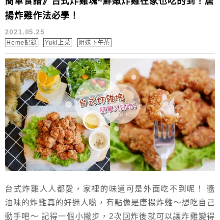
簡單食譜》台式炸雞塊~鮮嫩炸雞在家也吃的到！唐
揚炸雞作法必學！
2021.05.25
Home記錄
Yuki上菜
姐妹下午茶
台式炸雞人人都愛，家裡的味道可是外面吃不到呢！ 醬
油味的炸雞真的好迷人喲，有點像是唐揚炸雞～想吃自己
動手吧～ 記得一個小撇步，2次回炸後就可以讓炸雞變得