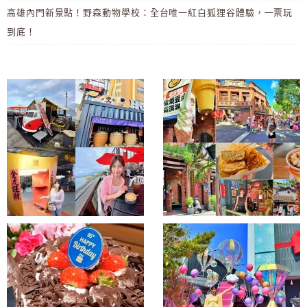
高雄內門新景點！野森動物學校：全台唯一紅白狐狸谷體驗，一票玩
到底！