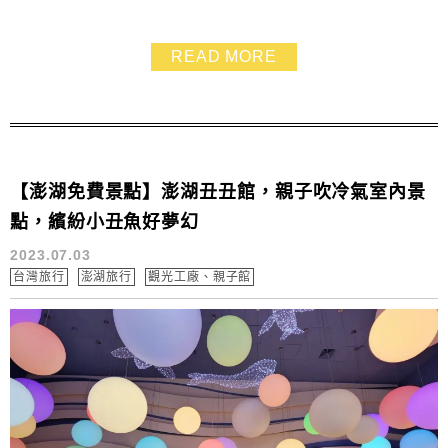
湖水族館表演秀一定要看，互動很可愛很值得觀賞哦！建
議可事在網路購買套票比較划算！ ✓澎湖水族館：門票・
READ MORE
超值套票
【澎湖免費景點】澎湖丑丑館，親子吹冷氣室內景
點，繽紛小丑魚好夢幻
2023.07.03
台灣旅行
澎湖旅行
觀光工廠、親子館