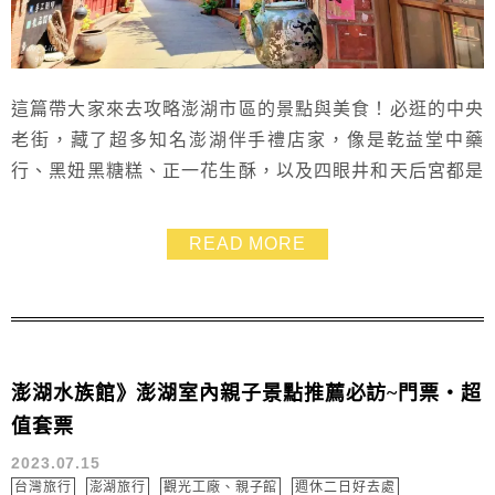
這篇帶大家來去攻略澎湖市區的景點與美食！必逛的中央
老街，藏了超多知名澎湖伴手禮店家，像是乾益堂中藥
行、黑妞黑糖糕、正一花生酥，以及四眼井和天后宮都是
澎湖市區推薦的景點和美食，跟著我的腳步一起去逛逛吧
~
READ MORE
澎湖水族館》澎湖室內親子景點推薦必訪~門票・超
值套票
2023.07.15
台灣旅行
澎湖旅行
觀光工廠、親子館
週休二日好去處