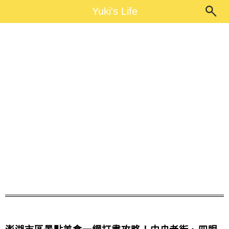
Main Menu
Yuki's Life
Yuki's Life
澎湖景點