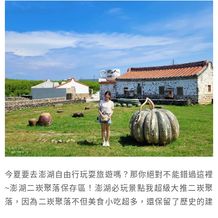
今夏要去澎湖自由行玩耍旅遊嗎？那你絕對不能錯過這裡
~澎湖二崁聚落保存區！澎湖必玩景點我超級大推二崁聚
落，因為二崁聚落不但美食小吃超多，還保留了歷史的建
築，連許多的小店都很有特色，二崁聚落一路上有吃有喝