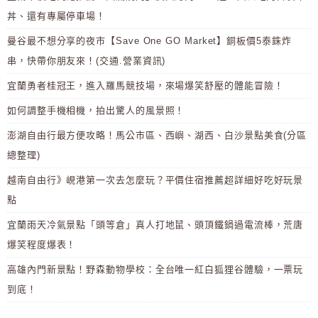
丼、還有專屬停車場！
曼谷最不想分享的夜市【Save One GO Market】銅板價5泰銖炸
串，快帶你朋友來！(交通.營業資訊)
宜蘭勇者桂冠王，進入羅馬競技場，來場爆笑舒壓的體能冒險！
如何調整手機相機，拍出驚人的風景照！
澎湖自由行最方便攻略！馬公市區、西嶼、湖西、白沙景點美食(分區
總整理)
越南自由行》峴港第一次去怎麼玩？平價住宿推薦超詳細好吃好玩景
點
宜蘭雨天冷氣景點「頭等倉」真人打地鼠、頭頂鐵鍋過電流棒，荒唐
爆笑程度爆表！
高雄內門新景點！野森動物學校：全台唯一紅白狐狸谷體驗，一票玩
到底！