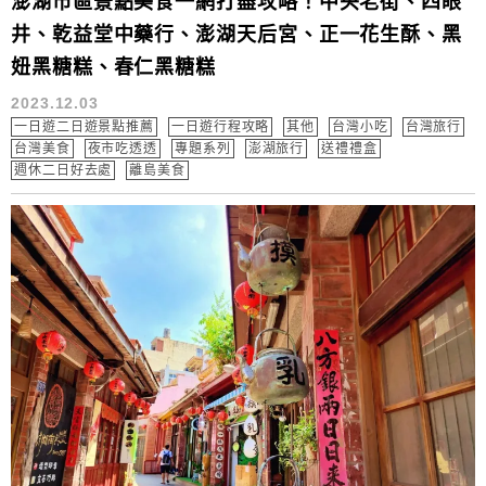
澎湖市區景點美食一網打盡攻略！中央老街、四眼
井、乾益堂中藥行、澎湖天后宮、正一花生酥、黑
妞黑糖糕、春仁黑糖糕
2023.12.03
一日遊二日遊景點推薦
一日遊行程攻略
其他
台灣小吃
台灣旅行
台灣美食
夜市吃透透
專題系列
澎湖旅行
送禮禮盒
週休二日好去處
離島美食