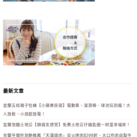
最新文章
宜蘭五結親子包棟【小蘋果民宿】電動車、溜滑梯、球池玩到瘋！大
人放鬆、小孩超放電！
宜蘭泡麵土地公【頭城玄德宮】免費土地公仔鑰匙圈～財富幸福來！
宜蘭平價吃到飽推薦「天滿燒肉」炭火烤肉$399起、大口吃肉自製牛