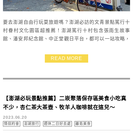
要去澎湖自由行玩耍旅遊嗎？澎湖必訪的文青景點篤行十
村眷村文化園區超推薦！澎湖篤行十村包含張雨生故事
館、潘安邦紀念館、中正堂觀日平台，都可以一站攻略，
篤行十村還能看海、搭紙箱王小火車，又能逛逛展館，拍
拍文青照、吃美食，是相當不錯的免門票親子好去處~接
READ MORE
下來一起看看我們這次篤行十村之旅的介紹吧～
【澎湖必玩景點推薦】二崁聚落保存區美食小吃真
不少，杏仁茶大茶壺、牧羊人咖啡就在這兒～
2023.06.20
情侶約會
澎湖旅行
週休二日好去處
離島美食