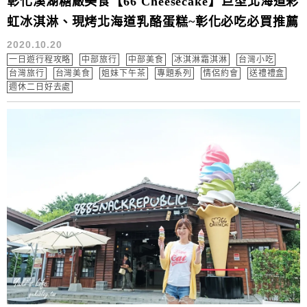
彰化溪湖糖廠美食【66 Cheesecake】巨型北海道彩
虹冰淇淋、現烤北海道乳酪蛋糕~彰化必吃必買推薦
2020.10.20
一日遊行程攻略
中部旅行
中部美食
冰淇淋霜淇淋
台灣小吃
台灣旅行
台灣美食
姐妹下午茶
專題系列
情侶約會
送禮禮盒
週休二日好去處