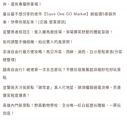
丼、還有專屬停車場！
曼谷最不想分享的夜市【Save One GO Market】銅板價5泰銖炸
串，快帶你朋友來！(交通.營業資訊)
宜蘭勇者桂冠王，進入羅馬競技場，來場爆笑舒壓的體能冒險！
如何調整手機相機，拍出驚人的風景照！
澎湖自由行最方便攻略！馬公市區、西嶼、湖西、白沙景點美食(分區
總整理)
越南自由行》峴港第一次去怎麼玩？平價住宿推薦超詳細好吃好玩景
點
宜蘭雨天冷氣景點「頭等倉」真人打地鼠、頭頂鐵鍋過電流棒，荒唐
爆笑程度爆表！
高雄內門新景點！野森動物學校：全台唯一紅白狐狸谷體驗，一票玩
到底！