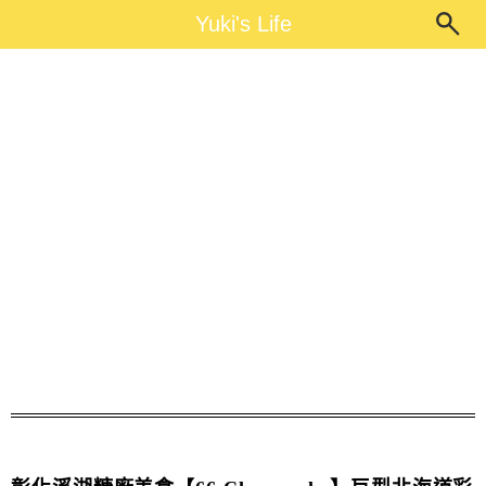
Main Menu
Yuki's Life
Yuki's Life
溪湖糖廠