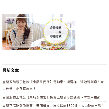
最新文章
宜蘭五結親子包棟【小蘋果民宿】電動車、溜滑梯、球池玩到瘋！大
人放鬆、小孩超放電！
宜蘭泡麵土地公【頭城玄德宮】免費土地公仔鑰匙圈～財富幸福來！
宜蘭平價吃到飽推薦「天滿燒肉」炭火烤肉$399起、大口吃肉自製牛