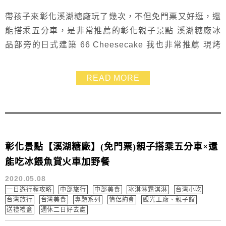
帶孩子來彰化溪湖糖廠玩了幾次，不但免門票又好逛，還
能搭乘五分車，是非常推薦的彰化親子景點 溪湖糖廠冰
品部旁的日式建築 66 Cheesecake 我也非常推薦 現烤
的北海道乳酪蛋糕及泡芙都超夯超好吃 然後現在竟然還
新推出巨型北海道彩霜淇淋，實在是有夠吸睛，說什麼也
READ MORE
為了它而再衝一次！ 重點是來訪還能免費品嚐咖啡、吃
牛牛曲奇餅，這也太大心了 🔥官網也可直接宅配訂購
彰化景點【溪湖糖廠】(免門票)親子搭乘五分車×還
能吃冰餵魚賞火車加野餐
2020.05.08
一日遊行程攻略
中部旅行
中部美食
冰淇淋霜淇淋
台灣小吃
台灣旅行
台灣美食
專題系列
情侶約會
觀光工廠、親子館
送禮禮盒
週休二日好去處