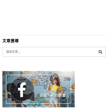
能忘記買隻糖廠枝仔冰好好解渴一下呀~~
文章搜尋