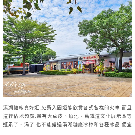
溪湖糖廠真好逛.免費入園還能欣賞各式各樣的火車 而且
這裡佔地超廣.還有大草皮、魚池、舊鐵道文化展示區等
逛累了、渴了.也不能錯過溪湖糖廠冰棒和各種冰品 便宜
又好吃、清涼又消暑！ 重要的是這邊還能買車票.體驗復