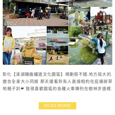
彰化【溪湖糖廠鐵道文化園區】規劃很不錯.地方挺大的.
適合全家大小同遊 那天還看到有人直接相約在這邊辦草
地親子趴❤ 我很喜歡園區的各種火車陳列在樹林步道裡.
散步同時能夠增加知識 大家若喜歡搭火車.也可以在此買
票實際體驗搭乘五分車的樂趣 園區裡另外規劃了大草皮
READ MORE
區.有溜滑梯及玩沙坑可以讓孩子消耗體力 回程時當然不