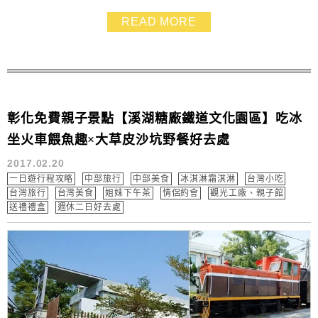
古的五分車 帶孩子來這邊可以玩好久～超放電的！ 景點
READ MORE
資訊 溪湖糖廠園區┃官網┃ 地址：彰化縣溪湖鎮彰水路
二段762號 開放時間：8:00~17:00 電話：04-8852111
彰化免費親子景點【溪湖糖廠鐵道文化園區】吃冰
坐火車餵魚趣×大草皮沙坑野餐好去處
2017.02.20
一日遊行程攻略
中部旅行
中部美食
冰淇淋霜淇淋
台灣小吃
台灣旅行
台灣美食
姐妹下午茶
情侶約會
觀光工廠、親子館
送禮禮盒
週休二日好去處