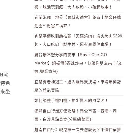
梯、球池玩到瘋！大人放鬆、小孩超放電！
宜蘭泡麵土地公【頭城玄德宮】免費土地公仔鑰
匙圈～財富幸福來！
宜蘭平價吃到飽推薦「天滿燒肉」炭火烤肉$399
起、大口吃肉自製牛丼、還有專屬停車場！
曼谷最不想分享的夜市【Save One GO
Market】銅板價5泰銖炸串，快帶你朋友來！(交
通.營業資訊)
.但就
宜蘭勇者桂冠王，進入羅馬競技場，來場爆笑舒
有特色
壓的體能冒險！
.來坐
如何調整手機相機，拍出驚人的風景照！
澎湖自由行最方便攻略！馬公市區、西嶼、湖
西、白沙景點美食(分區總整理)
越南自由行》峴港第一次去怎麼玩？平價住宿推