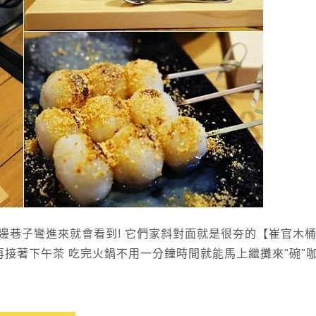
邊巷子彎進來就會看到! 它們家斜對面就是很夯的【崔官木
再接著下午茶 吃完火鍋不用一分鐘時間就能馬上繼攤來"碗"咖