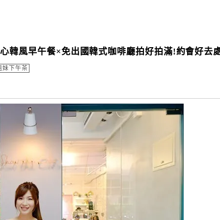
紅少女心韓風早午餐×免出國韓式咖啡廳拍好拍滿!約會好去處
姐妹下午茶