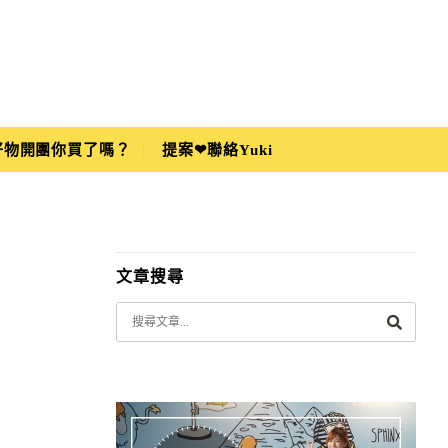
i好物開團你買了嗎？
提案❤聯絡Yuki
文章搜尋