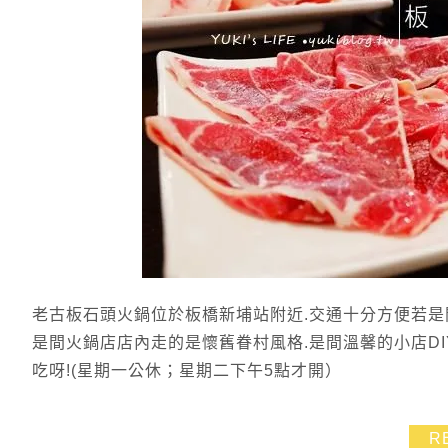
老古板石頭火鍋位於板橋新埔站附近.交通十分方便若
是間火鍋店店內走的是懷舊眷村風格.是間溫馨的小店D
吃呀!(星期一公休；星期二下午5點才開）
R