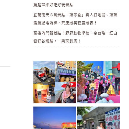
薦超詳細好吃好玩景點
宜蘭雨天冷氣景點「頭等倉」真人打地鼠、頭頂
鐵鍋過電流棒，荒唐爆笑程度爆表！
高雄內門新景點！野森動物學校：全台唯一紅白
狐狸谷體驗，一票玩到底！