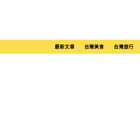
Main Menu
Yuki's Life
最新文章
台灣美食
台灣旅行
板橋新埔站美食