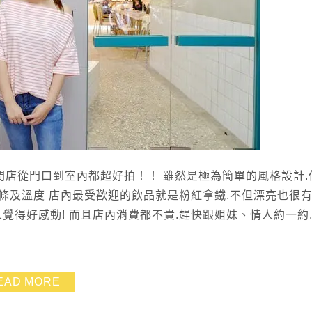
午餐 整間店從門口到室內都超好拍！！ 雖然是極為簡單的風格設計
條及溫度 店內最受歡迎的飲品就是粉紅拿鐵.不但漂亮也很
覺得好感動! 而且店內消費都不貴.趕快跟姐妹、情人約一約
EAD MORE