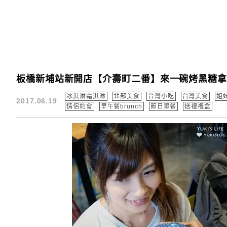
板橋新埔站新開店【介壽町二番】來一碗烤黑糖拿
冰淇淋霜淇淋
北部美食
台灣小吃
台灣美食
姐
2017.06.19
情侶約會
早午餐brunch
節日聚餐
送禮禮盒