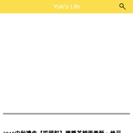
Main Menu
Yuki's Life
Yuki's Life
月餅