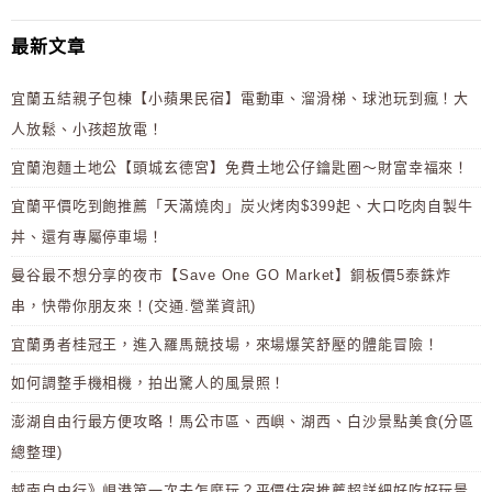
最新文章
宜蘭五結親子包棟【小蘋果民宿】電動車、溜滑梯、球池玩到瘋！大
人放鬆、小孩超放電！
宜蘭泡麵土地公【頭城玄德宮】免費土地公仔鑰匙圈～財富幸福來！
宜蘭平價吃到飽推薦「天滿燒肉」炭火烤肉$399起、大口吃肉自製牛
丼、還有專屬停車場！
曼谷最不想分享的夜市【Save One GO Market】銅板價5泰銖炸
串，快帶你朋友來！(交通.營業資訊)
宜蘭勇者桂冠王，進入羅馬競技場，來場爆笑舒壓的體能冒險！
如何調整手機相機，拍出驚人的風景照！
澎湖自由行最方便攻略！馬公市區、西嶼、湖西、白沙景點美食(分區
總整理)
越南自由行》峴港第一次去怎麼玩？平價住宿推薦超詳細好吃好玩景