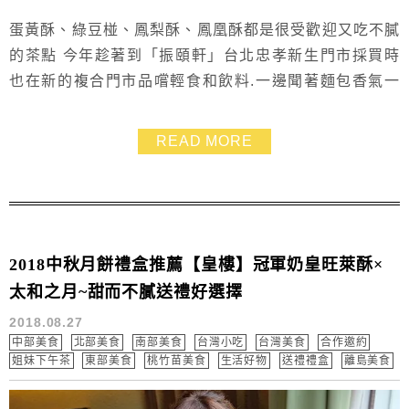
蛋黃酥、綠豆椪、鳳梨酥、鳳凰酥都是很受歡迎又吃不膩
的茶點 今年趁著到「振頤軒」台北忠孝新生門市採買時
也在新的複合門市品嚐輕食和飲料.一邊聞著麵包香氣一
邊優閒聊天.實在很幸福 這次帶回來的幾款熱門產品.更是
美味又低糖低油無負擔 印象很深刻的一款是「茶韻蛋黃
READ MORE
酥」 以費工的花朵造型登場.外型相當亮眼.加入伯爵茶.吃
得到淡雅的茶香 並獲得2018新北蛋黃酥節創意組優選
呢！ 只要搭配熱茶就能在家開一場下午...
2018中秋月餅禮盒推薦【皇樓】冠軍奶皇旺萊酥×
太和之月~甜而不膩送禮好選擇
2018.08.27
中部美食
北部美食
南部美食
台灣小吃
台灣美食
合作邀約
姐妹下午茶
東部美食
桃竹苗美食
生活好物
送禮禮盒
離島美食