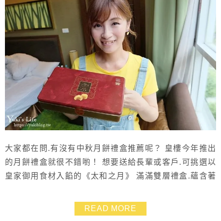
大家都在問.有沒有中秋月餅禮盒推薦呢？ 皇樓今年推出
的月餅禮盒就很不錯喲！ 想要送給長輩或客戶.可挑選以
皇家御用食材入餡的《太和之月》 滿滿雙層禮盒.蘊含著
尊榮典藏的用心 內容以皇樓經典港式月餅為主~口味創新
卻又保持傳統月餅的獨特性 不論是用料、做餅的手藝、
READ MORE
甚至是口味上都讓人倍感尊榮禮遇 吃得到鮑魚、烏骨雞