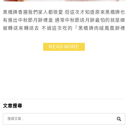
黑橋牌香腸我們家人都很愛.但這次才知道原來黑橋牌也
有推出中秋節月餅禮盒 通常中秋節送月餅最怕的就是總
被轉送來轉送去 不過這次吃的「黑橋牌肉絨鳳凰餅禮
盒」是我們家三位女性都一致喜愛的禮盒 裡頭大大塊的4
個月餅不到幾天就全部吃光 實實在在的內容是廣式餅皮
READ MORE
與台式內餡的創意結合~好吃順口不甜膩 就連平常不愛吃
月餅的我都喜歡.覺得這是一盒不會淪為被轉送命運的月
餅喲!! ^^ (因為我們整盒都吃光了啦~~~...
文章搜尋