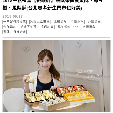
2018中秋禮盒【振頤軒】獲獎茶韻蛋黃酥、綠豆
椪、鳳梨酥(台北忠孝新生門市也好美)
2018.09.17
一日遊行程攻略
冰淇淋霜淇淋
北部美食
台灣小吃
台灣美食
合作邀約
姐妹下午茶
情侶約會
早午餐brunch
送禮禮盒
週休二日好去處