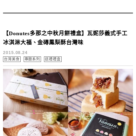
等上乘食材~皮薄餡多.絲滑不黏牙 我想~收禮的人也能感
受到送禮者的心意 另外還要推薦大家一款...
【Donutes多那之中秋月餅禮盒】瓦妮莎義式手工
冰淇淋大福、金磚鳳梨酥台灣味
2015.08.24
台灣美食
專題系列
送禮禮盒