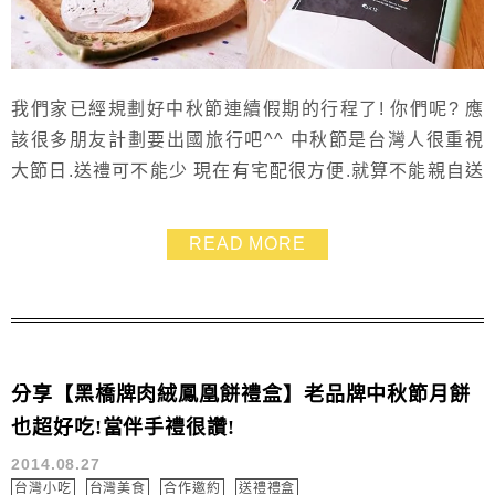
我們家已經規劃好中秋節連續假期的行程了! 你們呢? 應
該很多朋友計劃要出國旅行吧^^ 中秋節是台灣人很重視
大節日.送禮可不能少 現在有宅配很方便.就算不能親自送
禮到朋友家.也可以網路下訂.新鮮直送!更是方便啦~~ 這
次收到「Donutes多那之」送給我的中秋月餅禮盒 才知
READ MORE
道他們家也有在賣中秋節禮盒喲!! 吃到的瓦妮莎義式手工
冰淇淋大福超棒～跟傳統月餅完全不同風味❤ 很適合秋老
虎這樣的天氣跟全家人一...
分享【黑橋牌肉絨鳳凰餅禮盒】老品牌中秋節月餅
也超好吃!當伴手禮很讚!
2014.08.27
台灣小吃
台灣美食
合作邀約
送禮禮盒