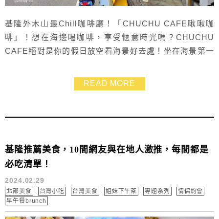
基隆外木山最Chill咖啡廳！「CHUCHU CAFE啾啾咖
啡」！想在海邊喝咖啡，享受愜意時光嗎？CHUCHU
CAFE絕對是你的假日放空看海景好去處！坐在海景第一
排搖滾區，一邊欣賞無敵海景還能看得到基隆嶼，一邊品
嚐美味的咖啡，還能跟可愛的店狗互動，超療癒的，被我
READ MORE
列為心中的基隆寶藏咖啡廳呢！周未放假，想找個氛圍舒
適自在，可以搭配著海浪聲療癒心情的好地方，推薦來到
CHUCHU CAFE啾啾咖啡，點杯...
基隆推薦美食，10間網友與在地人激推，每間都是
必吃清單！
2024.02.29
北部美食
台灣小吃
台灣美食
姐妹下午茶
專題系列
情侶約會
早午餐brunch