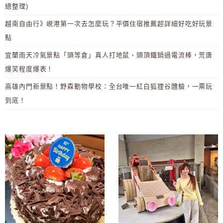
總整理)
越南自由行》峴港第一次去怎麼玩？平價住宿推薦超詳細好吃好玩景
點
宜蘭雨天冷氣景點「頭等倉」真人打地鼠、頭頂鐵鍋過電流棒，荒唐
爆笑程度爆表！
高雄內門新景點！野森動物學校：全台唯一紅白狐狸谷體驗，一票玩
到底！