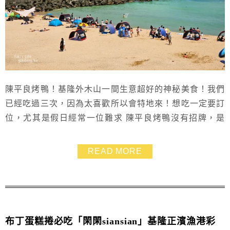
陳平良烤鴨！基隆外木山一間生意超好的神秘美食！我們
已經吃過三次，因為太喜歡所以會特地來！想吃一定要訂
位，尤其是假日經常一位難求 陳平良烤鴨沒有招牌，是
無菜單料理，不僅有招牌烤鴨，還有干鍋、烤魚、羊肉爐
等，每道都好吃到豎起大拇指～
READ MORE
布丁蛋糕捲必吃「閑閑siansian」基隆正濱漁港彩