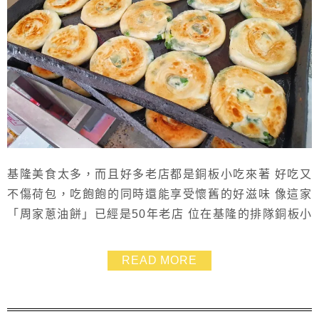
基隆美食太多，而且好多老店都是銅板小吃來著 好吃又
不傷荷包，吃飽飽的同時還能享受懷舊的好滋味 像這家
「周家蔥油餅」已經是50年老店 位在基隆的排隊銅板小
吃早餐店，只營業到中午，想吃可得趁早哦！ 一個19元
的蔥油餅，圓圓的好可愛 「周家蔥油餅」先煎後烤之
READ MORE
後，呈現出外酥內嫩的絕佳口感 蔥味十足還帶有鹹香的
唰嘴口味，讓人一口接一口停不下來，只吃一個絕對不
夠！