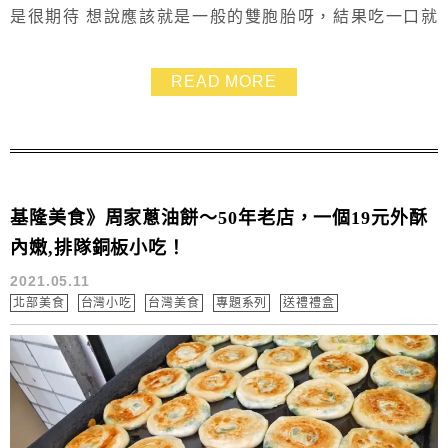
是很期待 想說應該就是一般的雙胞胎呀，結果吃一口就
被圈粉 阿山哥雙胞胎跟以往吃的雙胞胎不太一樣地方 就
是口感柔軟，就算放冷了也不會變硬 而且外層的糖粒感
READ MORE
也是薄薄的，牙口不好的長輩照樣盡情享用，我們家公婆
都好愛~ 一口一顆的發財蛋造型雙胞胎更是推薦一起帶 因
為個頭小小的，一口就可吃進嘴裡，比一般雙胞...
基隆美食》周家蔥油餅～50年老店，一個19元外酥
內嫩,排隊銅板小吃！
2021.05.11
北部美食
台灣小吃
台灣美食
專題系列
送禮禮盒