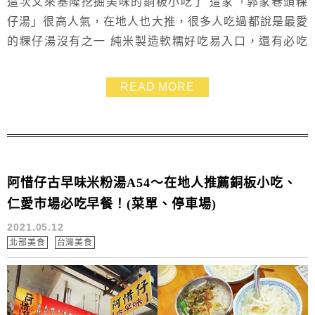
這次又來基隆挖掘美味的銅板小吃了 這家「郭家巷頭粿
仔湯」很高人氣，在地人也大推，很多人吃過都說是最愛
的粿仔湯沒有之一 純米製造軟糯好吃易入口，還有必吃
滷味黑白切也是便宜大份量，明明我才點4樣，竟然就這
樣超大盤上桌，真的有被震撼到～在找基隆美食的朋友可
READ MORE
以參考
阿惜仔古早味米粉湯A54～在地人推薦銅板小吃、
仁愛市場必吃早餐！(菜單、停車場)
2021.05.12
北部美食
台灣美食