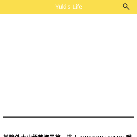
Main Menu
Yuki's Life
Yuki's Life
基隆美食