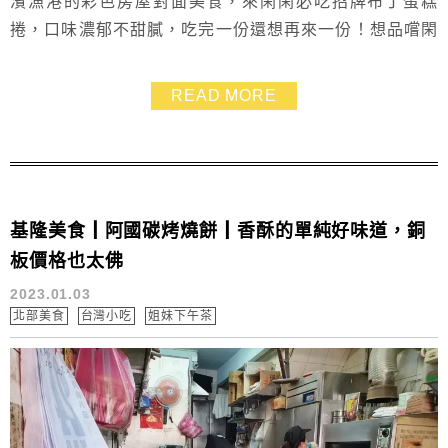
濱漁港的彩色房屋對面美食，來閑閑必吃招牌布丁蛋糕
捲，口味濃郁不甜膩，吃完一份還想再來一份！想品嚐閑
閑的甜點，可是要跟大家比速度的喔！
READ MORE
基隆美食┃阿國碳烤燒餅┃香酥的單純好味道，銅
板價格也太佛
2023.01.03
北部美食
台灣小吃
姐妹下午茶