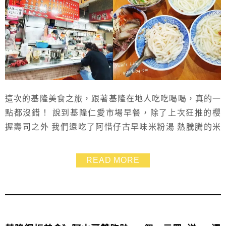
這次的基隆美食之旅，跟著基隆在地人吃吃喝喝，真的一
點都沒錯！ 說到基隆仁愛市場早餐，除了上次狂推的櫻
握壽司之外 我們還吃了阿惜仔古早味米粉湯 熱騰騰的米
粉湯一碗只要25元、米苔目只要20元，說是基隆銅板小
吃完全合理 另外，攤位上的各式滷菜，也超吸引人 如果
READ MORE
不知道該怎麼點菜，參考菜單上的人氣排行準沒錯！ 一
碗湯頭濃郁的米粉湯或米苔目，搭配一盤入味的黑白切，
早餐吃飽又不傷荷包 阿惜仔古早味米粉湯，是我...