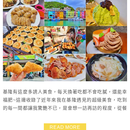
基隆有這麼多誘人美食，每天換著吃都不會吃膩，還能幸
福肥~這邊收錄了近年來我在基隆遇見的超級美食，吃到
的每一間都讓我驚艷不已，是會想一訪再訪的程度，從餐
廳到小吃攤，從鹹食到甜點，從正餐到點心通通都有，趕
緊來看看你有沒烙高的，這周末就安排去大吃特吃吧~~
READ MORE