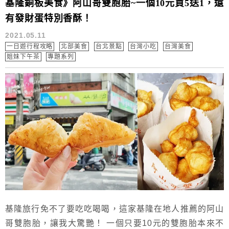
基隆銅板美食》阿山哥雙胞胎~一個10元買5送1，還
有發財蛋特別香酥！
2021.05.11
一日遊行程攻略
北部美食
台北景點
台灣小吃
台灣美食
姐妹下午茶
專題系列
基隆旅行免不了要吃吃喝喝，這家基隆在地人推薦的阿山
哥雙胞胎，讓我大驚艷！ 一個只要10元的雙胞胎本來不