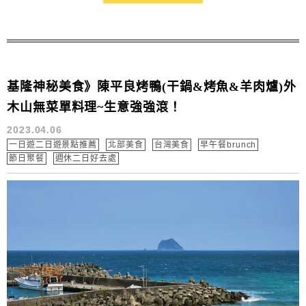
基隆神秘美食》陳平良烤鴨(干鍋&烤魚&羊肉爐)外
木山無菜單料理~生意強強滾！
2023.04.06
一日遊二日遊景點推薦
北部美食
台灣美食
早午餐brunch
節日聚餐
週休二日好去處