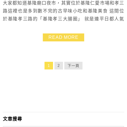
大家都知道基隆廟口夜市，其實位於基隆仁愛市場和孝三
路這裡也是多到數不完的古早味小吃和基隆美食 這間位
於基隆孝三路的「基隆孝三大腸圈」 就是連平日都人氣
爆棚的在地人推薦基隆必吃美食之一！ 我們所熟知的美
食節目食尚玩家也有推薦過喲！ 大腸圈對大家來說或許
READ MORE
有點陌生，但只要說到糯米腸就知道是什麼了 而孝三大
腸圈是用真正的豬腸衣填入糯米來製作，所以吃起來的口
感很不一樣 另有提供各種豬雜，對於敢吃肉臟類的饕客...
1
2
下一頁
文章搜尋