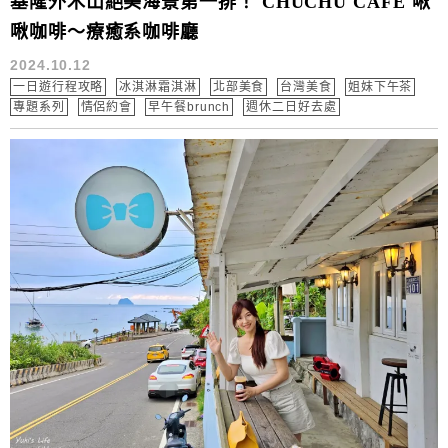
基隆外木山絕美海景第一排！ CHUCHU CAFE 啾
啾咖啡～療癒系咖啡廳
2024.10.12
一日遊行程攻略
冰淇淋霜淇淋
北部美食
台灣美食
姐妹下午茶
專題系列
情侶約會
早午餐brunch
週休二日好去處