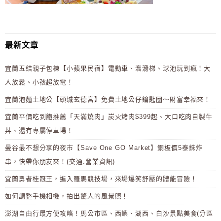
最新文章
宜蘭五結親子包棟【小蘋果民宿】電動車、溜滑梯、球池玩到瘋！大
人放鬆、小孩超放電！
宜蘭泡麵土地公【頭城玄德宮】免費土地公仔鑰匙圈～財富幸福來！
宜蘭平價吃到飽推薦「天滿燒肉」炭火烤肉$399起、大口吃肉自製牛
丼、還有專屬停車場！
曼谷最不想分享的夜市【Save One GO Market】銅板價5泰銖炸
串，快帶你朋友來！(交通.營業資訊)
宜蘭勇者桂冠王，進入羅馬競技場，來場爆笑舒壓的體能冒險！
如何調整手機相機，拍出驚人的風景照！
澎湖自由行最方便攻略！馬公市區、西嶼、湖西、白沙景點美食(分區