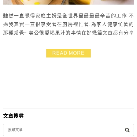
雖然一直覺得家庭主婦是全世界最最最最辛苦的工作 不
過我其實一直很享受著在廚房裡忙著.為家人健康忙著的
那種感覺~ 老公很愛喝果汁的事情在好幾篇文章都有分享
過 最近他熱衷減重.早上常常指定要喝老婆牌的鮮果汁~
用攪拌棒的果汁喝起來比較有微粒感.這時正是考驗
READ MORE
【Oster營養管家調理機】功力的時候了! 【Oster營養管
家調理機】也可以做冰沙、抹醬、濃湯等 我之前收錄的
10分鐘果汁機蛋糕也在最近嘗試成功!...
文章搜尋