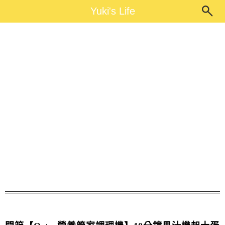
Main Menu
Yuki's Life
Yuki's Life
勸敗