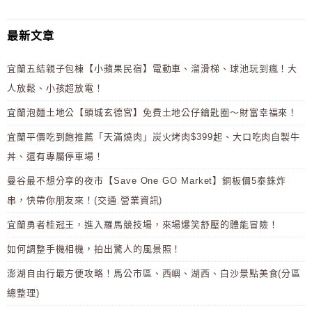
最新文章
宜蘭五結親子包棟【小蘋果民宿】電動車、溜滑梯、球池玩到瘋！大
人放鬆、小孩超放電！
宜蘭泡麵土地公【頭城玄德宮】免費土地公仔鑰匙圈～財富幸福來！
宜蘭平價吃到飽推薦「天滿燒肉」炭火烤肉$399起、大口吃肉自製牛
丼、還有專屬停車場！
曼谷最不想分享的夜市【Save One GO Market】銅板價5泰銖炸
串，快帶你朋友來！(交通.營業資訊)
宜蘭勇者桂冠王，進入羅馬競技場，來場爆笑舒壓的體能冒險！
如何調整手機相機，拍出驚人的風景照！
澎湖自由行最方便攻略！馬公市區、西嶼、湖西、白沙景點美食(分區
總整理)