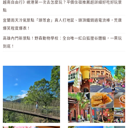
越南自由行》峴港第一次去怎麼玩？平價住宿推薦超詳細好吃好玩景
點
宜蘭雨天冷氣景點「頭等倉」真人打地鼠、頭頂鐵鍋過電流棒，荒唐
爆笑程度爆表！
高雄內門新景點！野森動物學校：全台唯一紅白狐狸谷體驗，一票玩
到底！