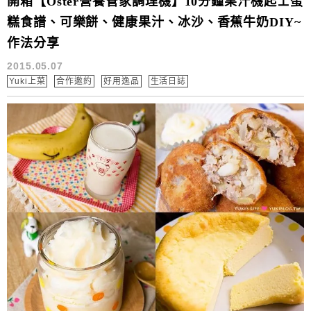
開箱【Oster營養管家調理機】10分鐘果汁機起士蛋
糕食譜、可樂餅、健康果汁、冰沙、香蕉牛奶DIY~
作法分享
2015.05.07
Yuki上菜
合作邀約
好用逸品
生活日誌