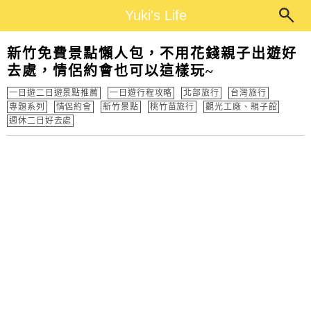
Main Menu
Yuki's Life
Yuki's Life
新竹免費景點懶人包，不用花錢親子出遊好
去處，情侶約會也可以這樣玩~
一日遊二日遊景點推薦
一日遊行程攻略
北部旅行
台灣旅行
專題系列
情侶約會
新竹景點
桃竹苗旅行
觀光工廠、親子館
週休二日好去處