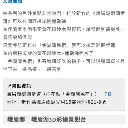
文章連結
佛系列的戶外景點非常熱門，位於新竹的《峨眉湖環湖步
道》可以在湖畔邊遠眺彌勒佛
並伴隨著季節限定黃花風鈴木與櫻花，讓整個景觀更美、
氣氛更加浪漫
只要導航定位在「金湖灣民宿」就可以來走畔邊步道
並拍到秘境版的黃花風鈴木+彌勒佛照片了
「金湖灣民宿」也有種植好吃的橘子，可以現場購買並且
坐下來一邊品嚐、一邊賞景
📍景點資訊
峨眉湖環湖步道（拍花點「金湖灣民宿」）┃
FB
地址：新竹縣峨眉鄉湖光村15鄰西河排21-9號
峨眉鄉
：
峨眉湖3D彩繪景觀台