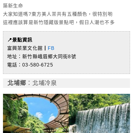
築新生命
大家知道嗎?東方美人茶共有五種顏色，很特別喲
這裡應該算是新竹隱藏版景點吧，假日人潮也不多
📍景點資訊
富興茶業文化館┃
FB
地址：新竹縣峨眉鄉大同街8號
電話：03-580-6725
北埔
鄉
：北埔冷泉