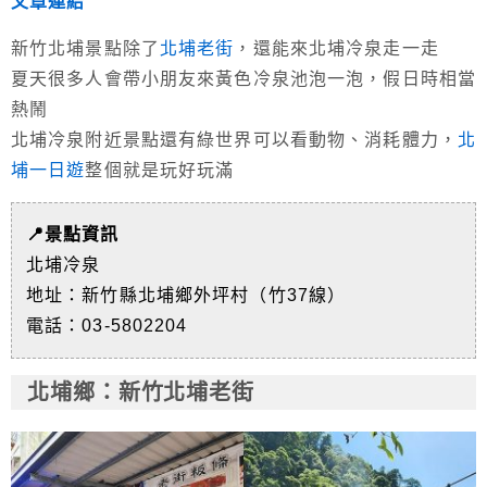
文章連結
新竹北埔景點除了
北埔老街
，還能來北埔冷泉走一走
夏天很多人會帶小朋友來黃色冷泉池泡一泡，假日時相當
熱鬧
北埔冷泉附近景點還有綠世界可以看動物、消耗體力，
北
埔一日遊
整個就是玩好玩滿
📍景點資訊
北埔冷泉
地址：新竹縣北埔鄉外坪村（竹37線）
電話：03-5802204
北埔
鄉
：新竹北埔老街