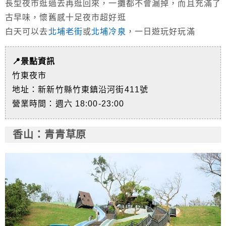
長型夜市逛過去再逛回來，一攤都不會漏掉，而且充滿了
古早味，懷舊感十足夜市超好逛
白天可以去
北埔老街
或
北埔冷泉
，一日遊玩好玩滿
📍景點資訊
竹東夜市
地址：新新竹縣竹東鎮沿河街411號
營業時間：週六 18:00-23:00
香山
：青青草原