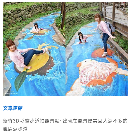
文章連結
新竹3D彩繪步道拍照景點~出現在風景優美且人湖不多的
峨眉湖步道