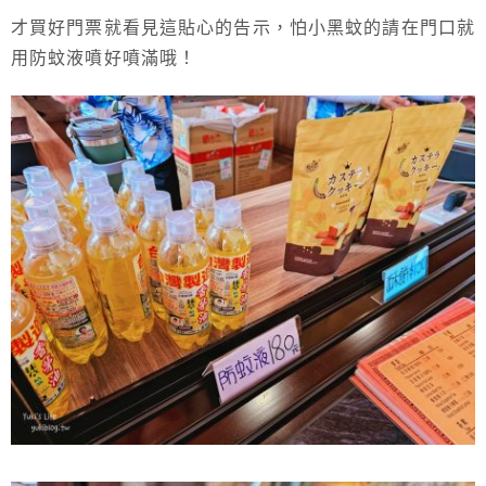
才買好門票就看見這貼心的告示，怕小黑蚊的請在門口就
用防蚊液噴好噴滿哦！