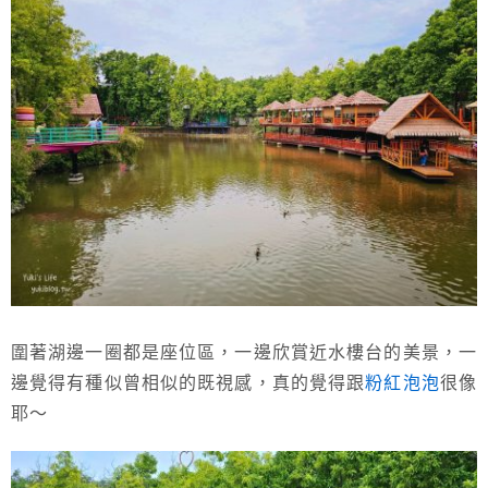
圍著湖邊一圈都是座位區，一邊欣賞近水樓台的美景，一
邊覺得有種似曾相似的既視感，真的覺得跟
粉紅泡泡
很像
耶～