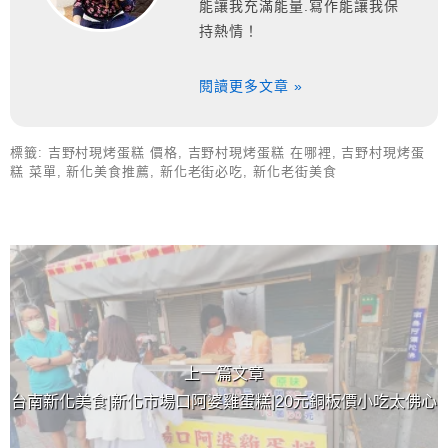
能讓我充滿能量.寫作能讓我保
持熱情！
閱讀更多文章 »
標籤:
吉野村現烤蛋糕 價格
,
吉野村現烤蛋糕 在哪裡
,
吉野村現烤蛋
糕 菜單
,
新化美食推薦
,
新化老街必吃
,
新化老街美食
上 / 下一篇文章
上一篇文章
台南新化美食|新化市場口阿婆雞蛋糕|20元銅板價小吃太佛心