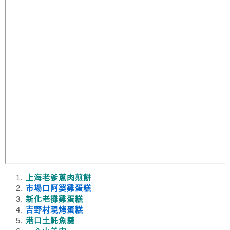
上海老爹蔥肉煎餅
市場口阿婆雞蛋糕
新化老攤雞蛋糕
吉野村現烤蛋糕
港口土魠魚羹