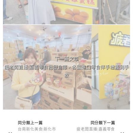
下一篇文章
疲老闆直播|嘉義零食批發倉庫，各國進口零食伴手禮搬到手
軟
同分類上一篇
同分類下一篇
台南新化美食|新化市
疲老闆直播|嘉義零食