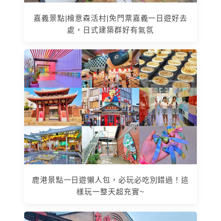
嘉義景點|檜意森活村|免門票嘉義一日遊好去
處，日式建築群好有氣氛
鹿港景點一日遊懶人包，必玩必吃別錯過！這
樣玩一整天超充實~