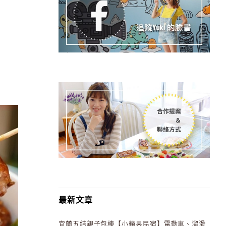
最新文章
宜蘭五結親子包棟【小蘋果民宿】電動車、溜滑