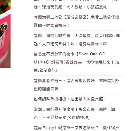
梯、球池玩到瘋！大人放鬆、小孩超放電！
宜蘭泡麵土地公【頭城玄德宮】免費土地公仔鑰
匙圈～財富幸福來！
宜蘭平價吃到飽推薦「天滿燒肉」炭火烤肉$399
起、大口吃肉自製牛丼、還有專屬停車場！
曼谷最不想分享的夜市【Save One GO
Market】銅板價5泰銖炸串，快帶你朋友來！(交
通.營業資訊)
宜蘭勇者桂冠王，進入羅馬競技場，來場爆笑舒
壓的體能冒險！
如何調整手機相機，拍出驚人的風景照！
澎湖自由行最方便攻略！馬公市區、西嶼、湖
西、白沙景點美食(分區總整理)
越南自由行》峴港第一次去怎麼玩？平價住宿推