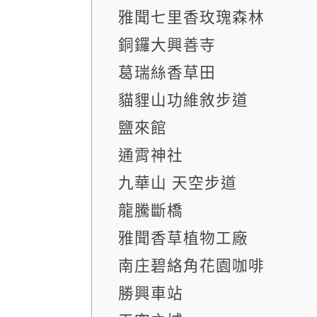
雅聞七里香玫瑰森林
銅鑼大興善寺
葛瑞絲香草田
貓貍山功維敘步道
鹽來館
通霄神社
九華山 天空步道
龍騰斷橋
雅聞香草植物工廠
南庄碧絡角花園咖啡
勝興車站