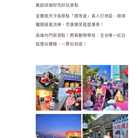
薦超詳細好吃好玩景點
宜蘭雨天冷氣景點「頭等倉」真人打地鼠、頭頂
鐵鍋過電流棒，荒唐爆笑程度爆表！
高雄內門新景點！野森動物學校：全台唯一紅白
狐狸谷體驗，一票玩到底！