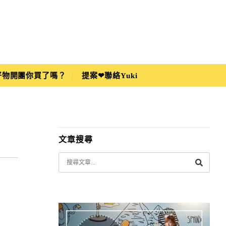
i好物開團你買了嗎？
提案❤聯絡Yuki
文章搜尋