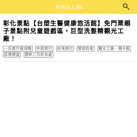
Main Menu
Yuki's Life
Yuki's Life
彰化景點【台塑生醫健康悠活館】免門票親
子景點附兒童遊戲區，巨型洗髮精觀光工
廠！
一日遊行程攻略
中部旅行
台灣旅行
情侶約會
觀光工廠、親子館
送禮禮盒
週休二日好去處