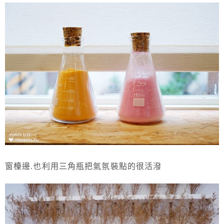
窗檯邊.也利用三角瓶把氣氛裝點的很活潑