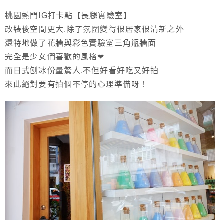
桃園熱門IG打卡點【長腿實驗室】
改裝後空間更大.除了氛圍變得很居家很清新之外
還特地做了花牆與彩色實驗室三角瓶牆面
完全是少女們喜歡的風格❤
而日式刨冰份量驚人.不但好看好吃又好拍
來此絕對要有拍個不停的心理準備呀！