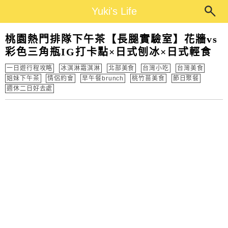
Main Menu
Yuki's Life
Yuki's Life
桃園熱門排隊下午茶【長腿實驗室】花牆vs
彩色三角瓶IG打卡點×日式刨冰×日式輕食
一日遊行程攻略
冰淇淋霜淇淋
北部美食
台灣小吃
台灣美食
姐妹下午茶
情侶約會
早午餐brunch
桃竹苗美食
節日聚餐
週休二日好去處