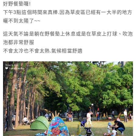
好野餐墊囉!
下午3點這個時間來真棒.因為草皮區已經有一大半的地方
曬不到太陽了~~
這天氣不論是躺在野餐墊上休息或是在草皮上打球、吹泡
泡都非常舒服
不會太冷也不會太熱.氣候相當舒適