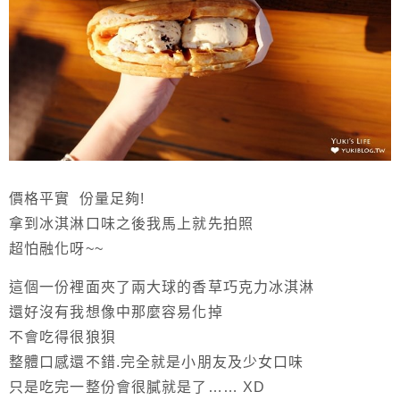
價格平實 份量足夠!
拿到冰淇淋口味之後我馬上就先拍照
超怕融化呀~~
這個一份裡面夾了兩大球的香草巧克力冰淇淋
還好沒有我想像中那麼容易化掉
不會吃得很狼狽
整體口感還不錯.完全就是小朋友及少女口味
只是吃完一整份會很膩就是了…… XD