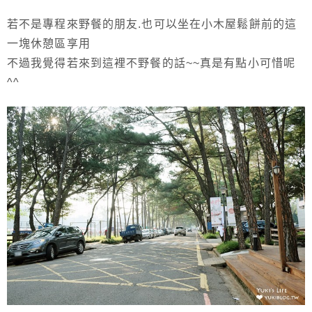
若不是專程來野餐的朋友.也可以坐在小木屋鬆餅前的這
一塊休憩區享用
不過我覺得若來到這裡不野餐的話~~真是有點小可惜呢
^^