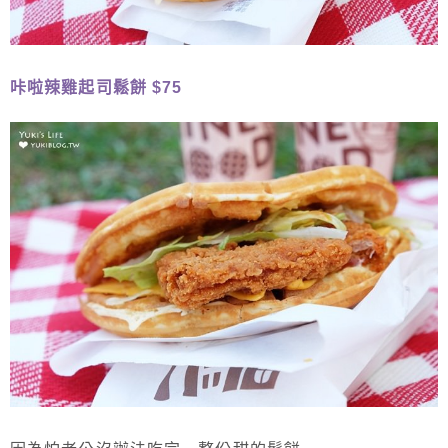
咔啦辣雞起司鬆餅 $75