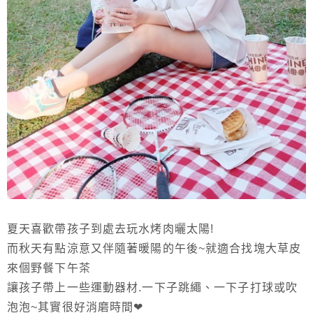
夏天喜歡帶孩子到處去玩水烤肉曬太陽!
而秋天有點涼意又伴隨著暖陽的午後~就適合找塊大草皮
來個野餐下午茶
讓孩子帶上一些運動器材.一下子跳繩、一下子打球或吹
泡泡~其實很好消磨時間❤