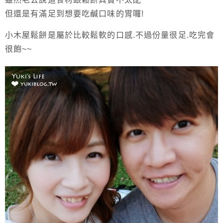
但還是有滿足到想要吃鹹口味的胃囉!
小木屋鬆餅是屬於比較鬆軟的口感.不過份量很足.吃完會
很飽~~