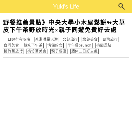
Main Menu
Yuki's Life
Yuki's Life
野餐推薦景點》中央大學小木屋鬆餅↬大草
皮下午茶野放時光×親子同遊免費好去處
一日遊行程攻略
冰淇淋霜淇淋
北部旅行
北部美食
台灣旅行
台灣美食
姐妹下午茶
情侶約會
早午餐brunch
桃園景點
桃竹苗旅行
桃竹苗美食
親子餐廳
週休二日好去處