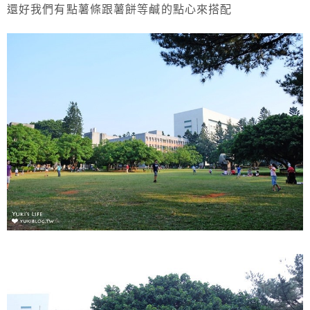
還好我們有點薯條跟薯餅等鹹的點心來搭配