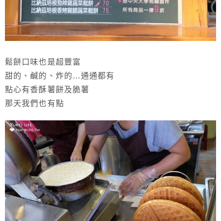
鬆餅口味也是超豐富
甜的、鹹的、炸的…通通都有
點心有香酥薯餅及脆薯
那天我們也有點