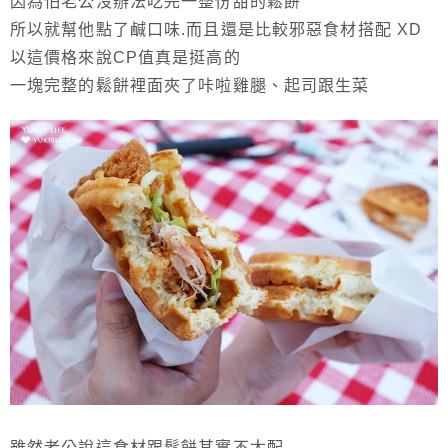
因為怕老公沒辦法吃完一整份甜的鬆餅
所以就幫他點了鹹口味.而且還是比較邪惡食材搭配 XD
以這價格來說CP值真是挺高的
一塊完整的鬆餅裡面夾了咔啦雞腿、起司跟生菜
雖然老公說這食材跟鬆餅其實不太配