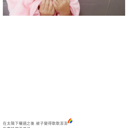
在太陽下曬過之後.被子變得軟軟澎澎