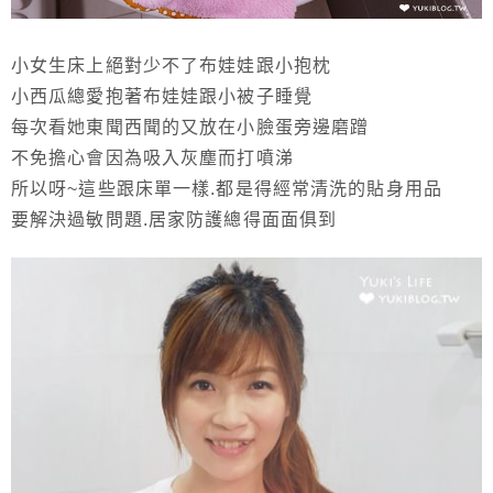
小女生床上絕對少不了布娃娃跟小抱枕
小西瓜總愛抱著布娃娃跟小被子睡覺
每次看她東聞西聞的又放在小臉蛋旁邊磨蹭
不免擔心會因為吸入灰塵而打噴涕
所以呀~這些跟床單一樣.都是得經常清洗的貼身用品
要解決過敏問題.居家防護總得面面俱到