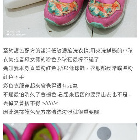
至於護色配方的諾淨低敏濃縮洗衣精.用來洗鮮艷的小孩
衣物或者母女倆的粉色系球鞋最棒不過了!
媽咪我本身喜歡粉紅色.所以像球鞋、衣服都經常瞄準粉
紅色下手
彩色衣服穿起來會覺得很有元氣
不過最怕洗久了會褪色.看起來舊舊的要穿出去也不是…
丟掉又會捨不得 >//////<
因此選擇護色配方來清洗潔淨就很重要囉!