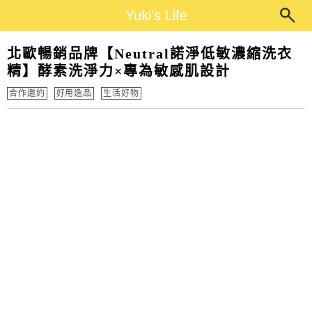
Main Menu
Yuki's Life
Yuki's Life
北歐暢銷品牌【Neutral諾淨低敏濃縮洗衣
精】酵素洗淨力×專為敏感肌設計
合作邀約
好用逸品
生活好物