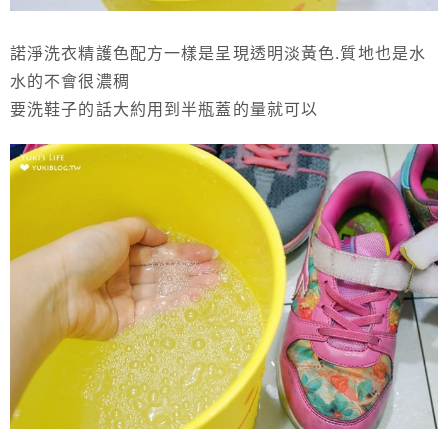
諾淨洗衣精護色配方一樣是呈現透明淡黃色.質地也是水
水的不會很濃稠
要洗鞋子的話大約用到半瓶蓋的量就可以