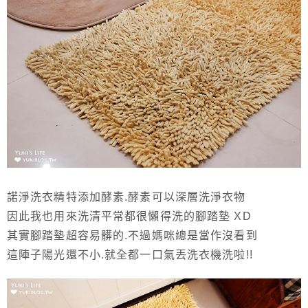
諾淨洗衣精特添加酵素.酵素可以深層洗淨衣物
因此我也用來洗清平常都很懶得洗的腳踏墊 XD
其實腳踏墊超容易髒的.不過媽咪總是當作沒看到
這陣子陽光還不小.就全都一口氣丟洗衣機洗啦!!