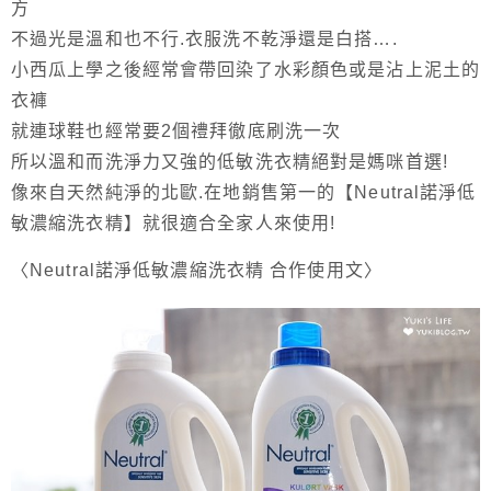
方
不過光是溫和也不行.衣服洗不乾淨還是白搭….
小西瓜上學之後經常會帶回染了水彩顏色或是沾上泥土的
衣褲
就連球鞋也經常要2個禮拜徹底刷洗一次
所以溫和而洗淨力又強的低敏洗衣精絕對是媽咪首選!
像來自天然純淨的北歐.在地銷售第一的【Neutral諾淨低
敏濃縮洗衣精】就很適合全家人來使用!
〈Neutral諾淨低敏濃縮洗衣精 合作使用文〉