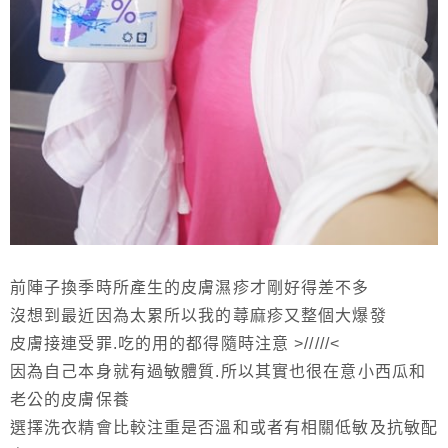
前陣子換季時所產生的皮膚濕疹才剛好得差不多
沒想到最近因為太累所以我的蕁麻疹又整個大爆發
皮膚接連受罪.吃的用的都得隨時注意 >/////<
因為自己本身就有過敏體質.所以其實也很在意小西瓜和
老公的皮膚保養
選擇洗衣精會比較注重是否溫和或者有相關低敏及抗敏配