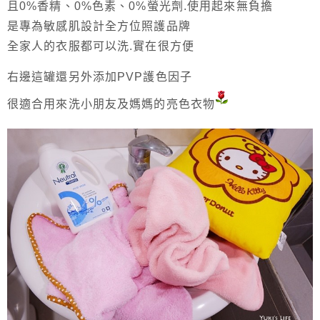
且0%香精、0%色素、0%螢光劑.使用起來無負擔
是專為敏感肌設計全方位照護品牌
全家人的衣服都可以洗.實在很方便
右邊這罐還另外添加PVP護色因子
很適合用來洗小朋友及媽媽的亮色衣物