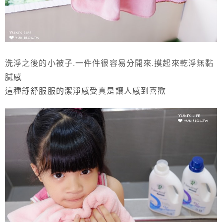
洗淨之後的小被子.一件件很容易分開來.摸起來乾淨無黏
膩感
這種舒舒服服的潔淨感受真是讓人感到喜歡