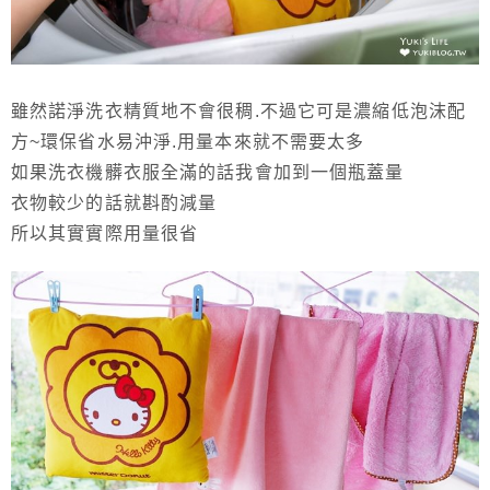
雖然諾淨洗衣精質地不會很稠.不過它可是濃縮低泡沫配
方~環保省水易沖淨.用量本來就不需要太多
如果洗衣機髒衣服全滿的話我會加到一個瓶蓋量
衣物較少的話就斟酌減量
所以其實實際用量很省