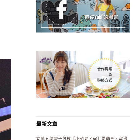
最新文章
宜蘭五結親子包棟【小蘋果民宿】電動車、溜滑