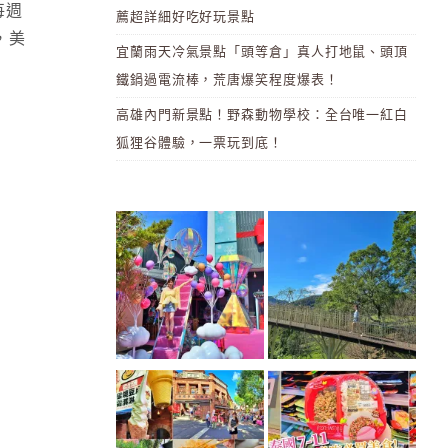
每週
薦超詳細好吃好玩景點
，美
宜蘭雨天冷氣景點「頭等倉」真人打地鼠、頭頂
鐵鍋過電流棒，荒唐爆笑程度爆表！
高雄內門新景點！野森動物學校：全台唯一紅白
狐狸谷體驗，一票玩到底！