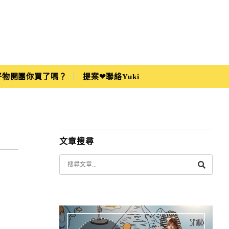
i好物開團你買了嗎？
提案❤聯絡Yuki
文章搜尋