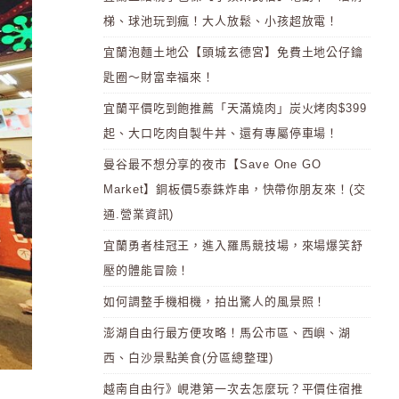
梯、球池玩到瘋！大人放鬆、小孩超放電！
宜蘭泡麵土地公【頭城玄德宮】免費土地公仔鑰
匙圈～財富幸福來！
宜蘭平價吃到飽推薦「天滿燒肉」炭火烤肉$399
起、大口吃肉自製牛丼、還有專屬停車場！
曼谷最不想分享的夜市【Save One GO
Market】銅板價5泰銖炸串，快帶你朋友來！(交
通.營業資訊)
宜蘭勇者桂冠王，進入羅馬競技場，來場爆笑舒
壓的體能冒險！
如何調整手機相機，拍出驚人的風景照！
澎湖自由行最方便攻略！馬公市區、西嶼、湖
西、白沙景點美食(分區總整理)
越南自由行》峴港第一次去怎麼玩？平價住宿推