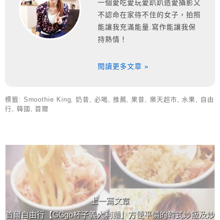
一個愛吃愛玩愛趴趴造愛攝影又
不認命在家待不住的女子，拍照
能讓我充滿能量.寫作能讓我保
持熱情！
閱讀更多文章 »
標籤:
Smoothie King
,
奶昔
,
必喝
,
推薦
,
果昔
,
樂天超市
,
水果
,
自由
行
,
韓國
,
首爾
上 / 下一篇文章
上一篇文章
首爾自由行【GGgo杯子義大利麵】方便平價的韓式炒飯及炒