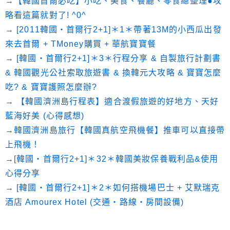
→
【韓國首爾必吃】小吃、美食、餐廳、零食總整理●攻
略看這篇就對了! ^0^
→
[2011韓國‧首爾行2+1]＊1＊帶著13M的小西瓜出發
來去首爾 + TMoney購買 + 華航寶寶餐
→
[韓國‧首爾行2+1]＊3＊行程分享 & 自製旅行計劃書
& 韓國觀光公社索取旅遊書 & 換韓元大攻略 & 寶寶怎麼
吃? & 寶寶護照怎麼辦?
→
【韓國濟洲島行程表】適合渡假旅遊的好地方、天好
藍海好美 (心得感想)
→
韓國濟洲島旅行【韓國真航空飛機餐】推車可以直接帶
上飛機！
→[
韓國‧首爾行2+1]＊32＊韓國美妝保養戰利品&使用
心得分享
→
[韓國‧首爾行2+1]＊2＊如何搭機場巴士 + 艾默瑞克
酒店 Amourex Hotel (交通‧路線‧房間設備)