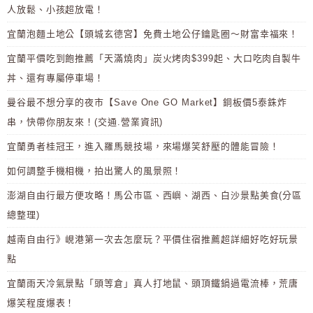
人放鬆、小孩超放電！
宜蘭泡麵土地公【頭城玄德宮】免費土地公仔鑰匙圈～財富幸福來！
宜蘭平價吃到飽推薦「天滿燒肉」炭火烤肉$399起、大口吃肉自製牛
丼、還有專屬停車場！
曼谷最不想分享的夜市【Save One GO Market】銅板價5泰銖炸
串，快帶你朋友來！(交通.營業資訊)
宜蘭勇者桂冠王，進入羅馬競技場，來場爆笑舒壓的體能冒險！
如何調整手機相機，拍出驚人的風景照！
澎湖自由行最方便攻略！馬公市區、西嶼、湖西、白沙景點美食(分區
總整理)
越南自由行》峴港第一次去怎麼玩？平價住宿推薦超詳細好吃好玩景
點
宜蘭雨天冷氣景點「頭等倉」真人打地鼠、頭頂鐵鍋過電流棒，荒唐
爆笑程度爆表！