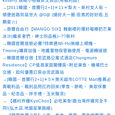
koseny 精緻小物雜貨文具店(有戰利品)
→[
2011韓國‧首爾行2+1]＊11＊梨大‧新村女人街 ~
順便迷路到延世大 @0@ (繞好大一圈.但真的好好逛.五
顆星☆)
→
首爾自由行【MANGO SIX】韓劇裡的爆好喝椰奶芒果
冰沙(繼承者們、紳士的品格)~??新村
→
韓國首爾旅遊必備?特樂通Wi-Ho無線上網機、
Tmoney購買加值、地鐵置物保管箱使用、電源轉接頭
→
韓國首爾住宿【忠武路公寓式酒店Chungmuro
Residence】CP值高家庭閣樓房~附近美食、機場巴士
交通、如何優惠訂房@忠武路站
→
[韓國‧首爾行2+1]＊5＊樂天超市LOTTE Mart推薦必
買戰利品‧戰利品用扛的回來(零食、餅乾、 美妝保養
品、紀念品、拌手禮、玉米鬚茶)
→
【橋村炸雞KyoChon】必吃美食!跟台灣炸雞完全不
同!(弘大店.地圖菜單路線
)