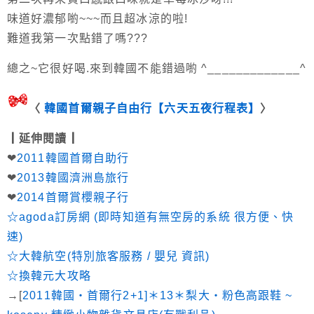
味道好濃郁喲~~~而且超冰涼的啦!
難道我第一次點錯了嗎???
總之~它很好喝.來到韓國不能錯過喲 ^_____________^
〈
韓國首爾親子自由行【六天五夜行程表】
〉
┃延伸閱讀┃
❤
2011韓國首爾自助行
❤
2013韓國濟洲島旅行
❤
2014首爾賞櫻親子行
☆
agoda訂房網
(即時知道有無空房的系統 很方便、快
速)
☆
大韓航空(特別旅客服務 / 嬰兒 資訊)
☆
換韓元大攻略
→[
2011韓國‧首爾行2+1]＊13＊梨大‧粉色高跟鞋 ~