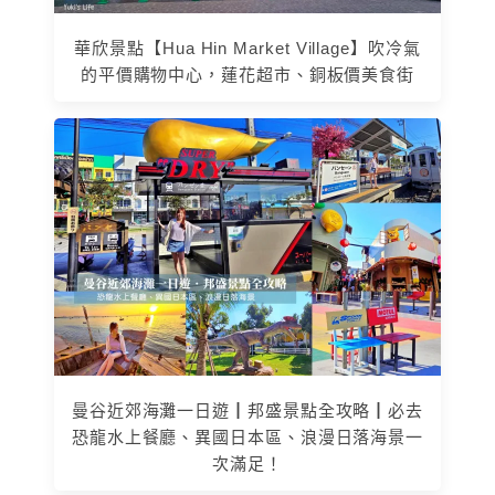
華欣景點【Hua Hin Market Village】吹冷氣
的平價購物中心，蓮花超市、銅板價美食街
曼谷近郊海灘一日遊┃邦盛景點全攻略┃必去
恐龍水上餐廳、異國日本區、浪漫日落海景一
次滿足！