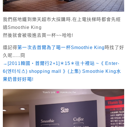
我們搭地鐵到樂天超市大採購時.在上電扶梯時都會先經
過Smoothie King
然後就會被吸進去買一杯~~哈哈!
還記得
第一次去首爾為了喝一杯Smoothie King
時找了好
久呢…..冏
→[2011韓國‧首爾行2+1]＊15＊往十裡站 ~《 Enter-
6(엔터식스) shopping mall 》(上集) Smoothie King水
果奶昔好好喝!