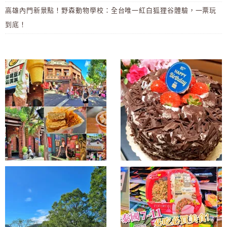
高雄內門新景點！野森動物學校：全台唯一紅白狐狸谷體驗，一票玩
到底！