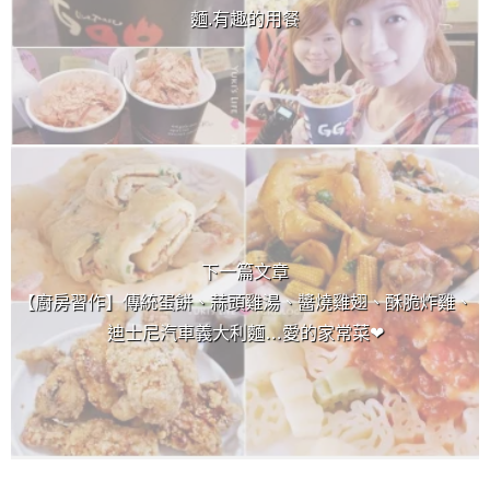
麵.有趣的用餐
下一篇文章
【廚房習作】傳統蛋餅、蒜頭雞湯、醬燒雞翅、酥脆炸雞、
迪士尼汽車義大利麵…愛的家常菜❤