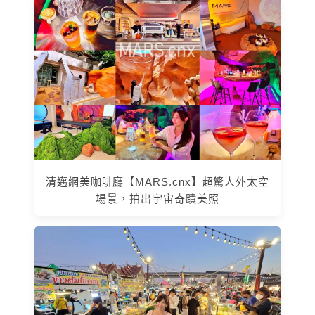
清邁網美咖啡廳【MARS.cnx】超驚人外太空
場景，拍出宇宙奇蹟美照