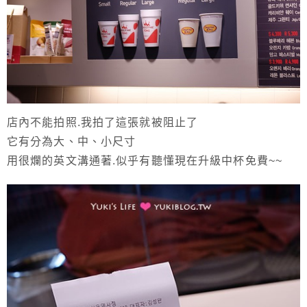
店內不能拍照.我拍了這張就被阻止了
它有分為大、中、小尺寸
用很爛的英文溝通著.似乎有聽懂現在升級中杯免費~~