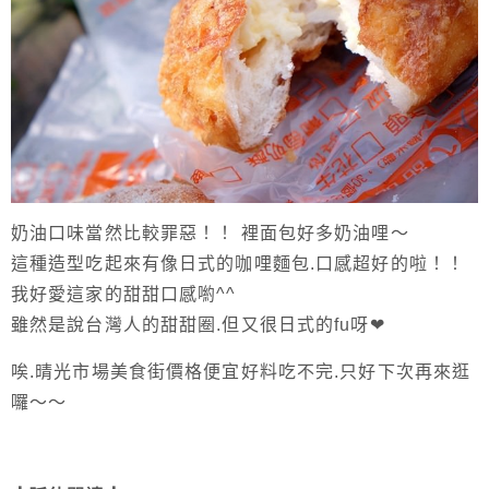
奶油口味當然比較罪惡！！ 裡面包好多奶油哩～
這種造型吃起來有像日式的咖哩麵包.口感超好的啦！！
我好愛這家的甜甜口感喲^^
雖然是說台灣人的甜甜圈.但又很日式的fu呀❤
唉.晴光市場美食街價格便宜好料吃不完.只好下次再來逛
囉～～