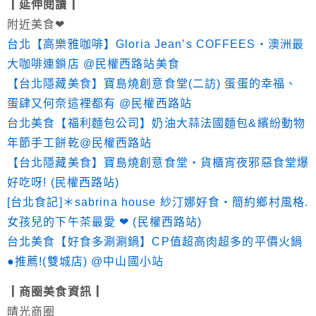
┃延伸閱讀┃
附近美食❤
台北【高樂雅咖啡】Gloria Jean’s COFFEES‧澳洲最
大咖啡連鎖店 @民權西路站美食
【台北隱藏美食】寶島燒創意食堂(二訪) 蛋蛋的幸福、
蛋肆又何奈這裡都有 @民權西路站
台北美食【福利麵包公司】奶油大蒜法國麵包&繽紛動物
年節手工餅乾@民權西路站
【台北隱藏美食】寶島燒創意食堂‧貨櫃宵夜邪惡食堂爆
好吃呀! (民權西路站)
[台北食記]＊sabrina house 紗汀娜好食‧簡約鄉村風格.
女孩兒的下午茶最愛 ❤ (民權西路站)
台北美食【好食多涮涮鍋】CP值超高肉超多的平價火鍋
●推薦!(雙城店) @中山國小站
┃商圈美食資訊┃
晴光商圈