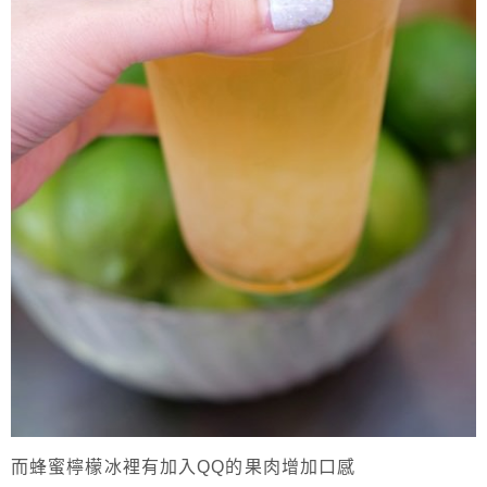
而蜂蜜檸檬冰裡有加入QQ的果肉增加口感