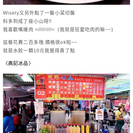
Wisely又另外點了一盤小菜切盤
料多到成了座小山呀!!
我喜歡嘴邊肉 >/////////< (我就是狂愛吃肉的嘛~~)
這餐花費二百多塊.價格很ok啦~~
就是水餃一顆10元我覺得貴了點
〈高記冰品〉