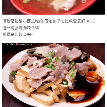
湯餃是點給小西瓜吃的.但她似乎也比較愛意麵 XDD
這一碗豚骨湯餃 $50
感覺是比較貴點~