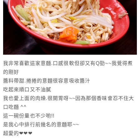
我非常喜歡這家意麵.口感很軟但卻又有Q勁~~我覺得煮
的剛好
醬料帶甜.捲捲的意麵很容意吸收醬汁
吃起來順口又不油膩
我也愛上面的肉燥.很開胃呀~~因為那個香味會忍不住大
口吃麵 ^^
這一碗份量也不少喲!!
是我心中排行前幾名的意麵耶~~
超愛的❤❤❤