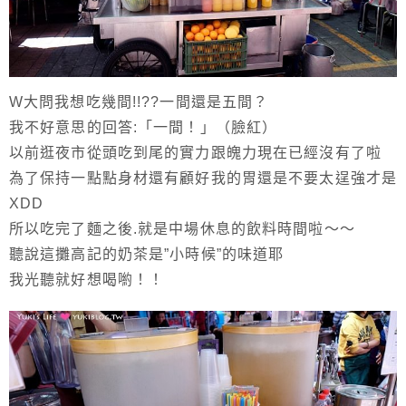
W大問我想吃幾間!!??一間還是五間？
我不好意思的回答:「一間！」（臉紅）
以前逛夜市從頭吃到尾的實力跟魄力現在已經沒有了啦
為了保持一點點身材還有顧好我的胃還是不要太逞強才是
XDD
所以吃完了麵之後.就是中場休息的飲料時間啦～～
聽說這攤高記的奶茶是”小時候”的味道耶
我光聽就好想喝喲！！