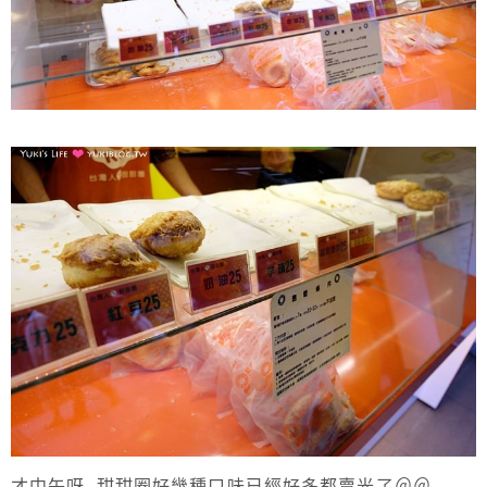
才中午呀..甜甜圈好幾種口味已經好多都賣光了＠＠