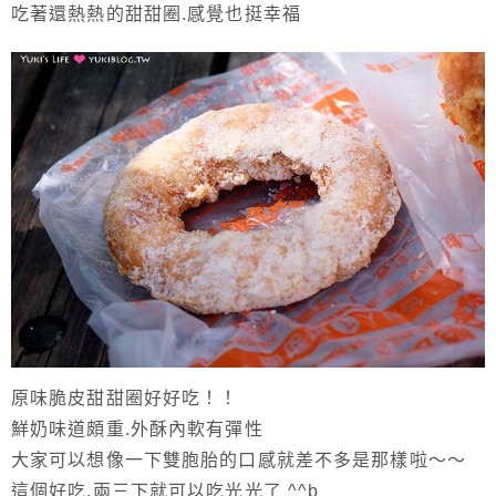
吃著還熱熱的甜甜圈.感覺也挺幸福
原味脆皮甜甜圈好好吃！！
鮮奶味道頗重.外酥內軟有彈性
大家可以想像一下雙胞胎的口感就差不多是那樣啦～～
這個好吃.兩三下就可以吃光光了 ^^b