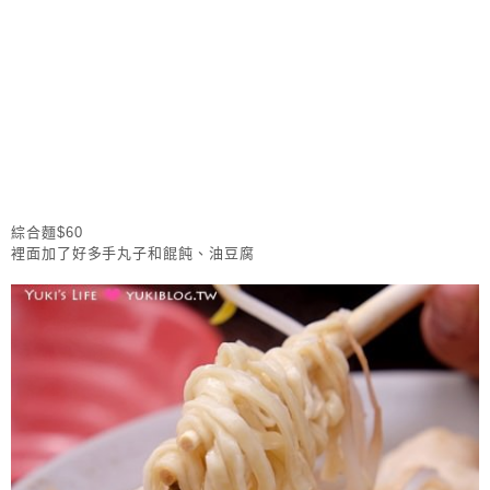
綜合麵$60
裡面加了好多手丸子和餛飩、油豆腐