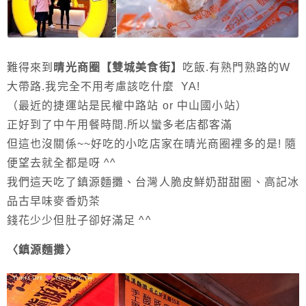
難得來到
晴光商圈【雙城美食街】
吃飯.有熟門熟路的W
大帶路.我完全不用考慮該吃什麼 YA!
（最近的捷運站是民權中路站 or 中山國小站）
正好到了中午用餐時間.所以蠻多老店都客滿
但這也沒關係~~好吃的小吃店家在晴光商圈裡多的是! 隨
便望去就全都是呀 ^^
我們這天吃了鎮源麵攤、台灣人脆皮鮮奶甜甜圈、高記冰
品古早味麥香奶茶
錢花少少但肚子卻好滿足 ^^
〈鎮源麵攤〉