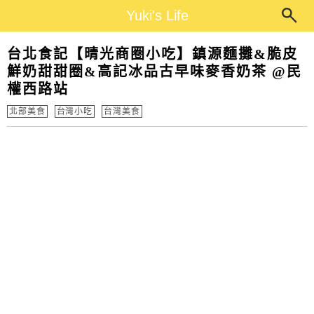
Main Menu
Yuki's Life
Yuki's Life
台北食記【晴光商圈小吃】鎮源麵攤&脆皮
鮮奶甜甜圈&高記冰品古早味麥香奶茶 @民
權西路站
北部美食
台灣小吃
台灣美食