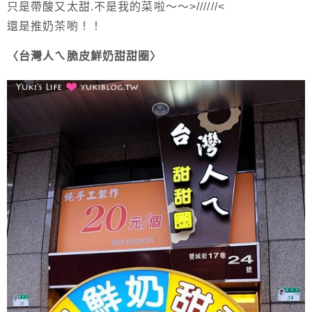
只是帶酸又太甜.不是我的菜啦～～>//////<
還是推奶茶喲！！
〈台灣人ㄟ脆皮鮮奶甜甜圈〉