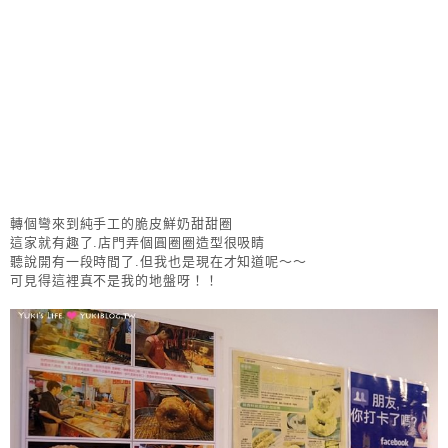
轉個彎來到純手工的脆皮鮮奶甜甜圈
這家就有趣了.店門弄個圓圈圈造型很吸睛
聽說開有一段時間了.但我也是現在才知道呢～～
可見得這裡真不是我的地盤呀！！