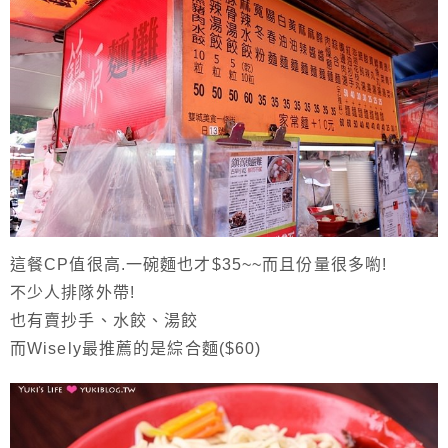
這餐CP值很高.一碗麵也才$35~~而且份量很多喲!
不少人排隊外帶!
也有賣抄手、水餃、湯餃
而Wisely最推薦的是綜合麵($60)