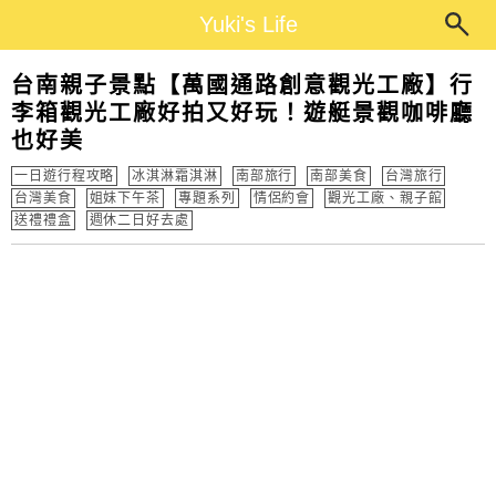
Main Menu
Yuki's Life
Yuki's Life
台南親子景點【萬國通路創意觀光工廠】行
李箱觀光工廠好拍又好玩！遊艇景觀咖啡廳
也好美
一日遊行程攻略
冰淇淋霜淇淋
南部旅行
南部美食
台灣旅行
台灣美食
姐妹下午茶
專題系列
情侶約會
觀光工廠、親子館
送禮禮盒
週休二日好去處