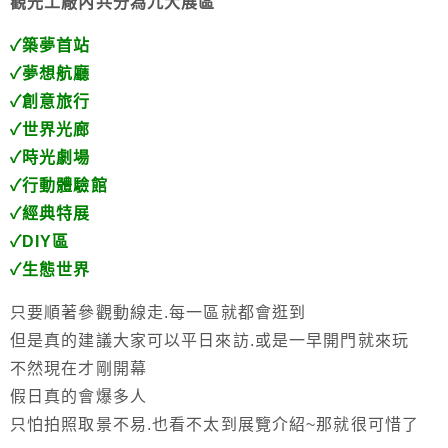
觀光工廠內共分為九大展區
✓築夢首站
✓夢想航廳
✓創意旅行
✓世界光廊
✓時光劇場
✓行動體驗館
✓經典特展
✓DIY區
✓生態世界
只要順著參觀動線走.每一區就都會逛到
但是真的建議大家可以平日來訪.或是一早開門就來玩
不然現在才剛開幕
假日真的會爆多人
只怕拍照取景不易.也看不太到展覽介紹~那就很可惜了