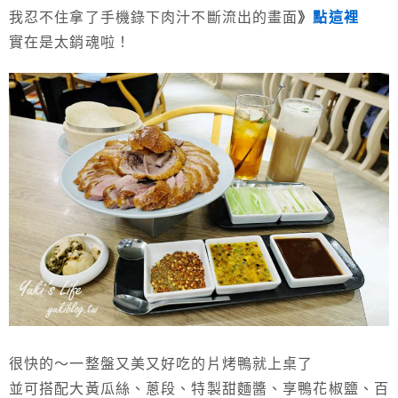
我忍不住拿了手機錄下肉汁不斷流出的畫面
》
點這裡
實在是太銷魂啦！
很快的～一整盤又美又好吃的片烤鴨就上桌了
並可搭配大黃瓜絲、蔥段、特製甜麵醬、享鴨花椒鹽、百