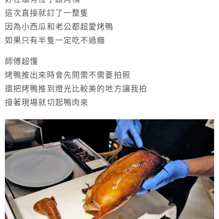
這次直接就訂了一整隻
因為小西瓜和老公都超愛烤鴨
如果只有半隻一定吃不過癮
師傅超懂
烤鴨推出來時會先問需不需要拍照
還把烤鴨推到燈光比較美的地方讓我拍
接著現場就切起鴨肉來