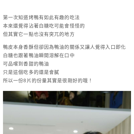
第一次知道烤鴨有如此有趣的吃法
本來還覺得沾著白糖吃可能會怪怪的
但其實它一點也沒有突兀的地方
鴨皮本身香酥但卻因為鴨油的關係又讓人覺得入口即化
白糖也跟著鴨油瞬間溶解在口中
可品嚐到香甜的鴨油
只是這個吃多的還是會膩
所以一份8片的份量其實是很剛好的哦！