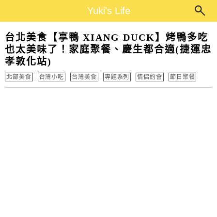
Main Menu
Yuki's Life
Yuki's Life
台北美食【享鴨 XIANG DUCK】烤鴨多吃
也太美味了！家庭聚餐、慶生都合適(捷運忠
孝敦化站)
北部美食
台灣小吃
台灣美食
專題系列
情侶約會
節日聚餐