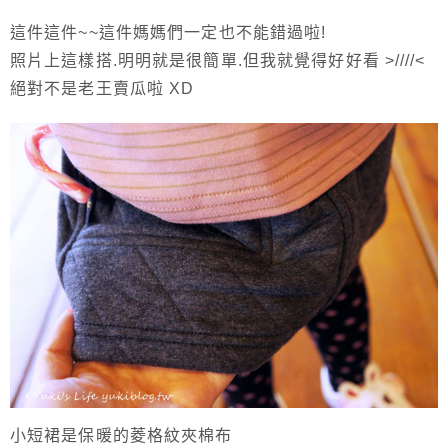
這件這件~~這件媽媽們一定也不能錯過啦!
照片上這樣搭.明明就是很簡單.但我就覺得好好看 >////<
絕對不是老王賣瓜啦 XD
小短裙是保暖的菱格紋夾棉布