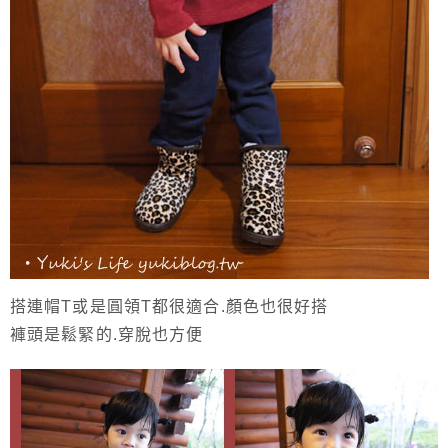
搭連帽T或是圓領T都很適合.顏色也很好搭
褲頭是鬆緊的.穿脫也方便