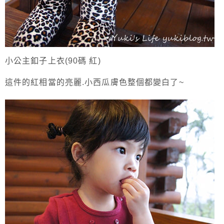
小公主釦子上衣(90碼 紅)
這件的紅相當的亮麗.小西瓜膚色整個都變白了~