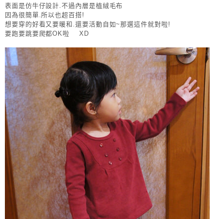
表面是仿牛仔設計.不過內層是植絨毛布
因為很簡單.所以也超百搭!
想要穿的好看又要暖和.還要活動自如~那選這件就對啦!
要跑要跳要爬都OK啦 XD