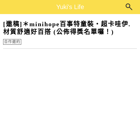
Main Menu
Yuki's Life
Yuki's Life
[邀稿]＊minihope百事特童裝‧超卡哇伊.
材質舒適好百搭 (公佈得獎名單囉！)
合作邀約