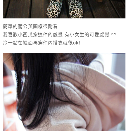
簡單的蒲公英圖樣很耐看
我喜歡小西瓜穿這件的感覺.有小女生的可愛感覺 ^^
冷一點在裡面再穿件內搭衣就很ok!