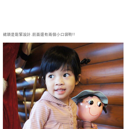
裙頭是鬆緊設計.前面還有兩個小口袋喲!!