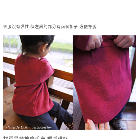
衣服沒有彈性.但左肩的部分有兩個扣子.方便穿脫
材質是純棉磨毛布.觸感很好