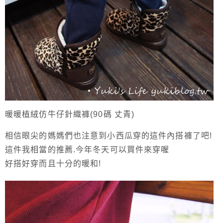
暖暖植絨仿牛仔針織褲(90碼 丈青)
相信眼尖的媽媽們也注意到小西瓜穿的這件內搭褲了吧!
這件我相當的推薦.今年冬天可以買件來穿喔
好搭好穿而且十分的暖和!