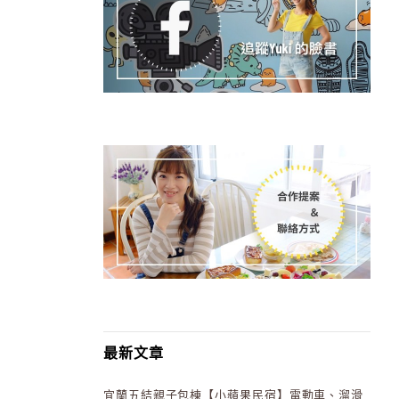
最新文章
宜蘭五結親子包棟【小蘋果民宿】電動車、溜滑