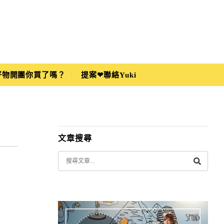
i好物開團你買了嗎？
提案❤聯絡Yuki
文章搜尋