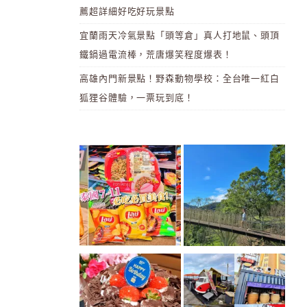
薦超詳細好吃好玩景點
宜蘭雨天冷氣景點「頭等倉」真人打地鼠、頭頂
鐵鍋過電流棒，荒唐爆笑程度爆表！
高雄內門新景點！野森動物學校：全台唯一紅白
狐狸谷體驗，一票玩到底！