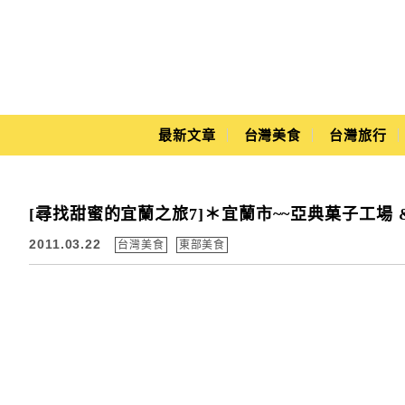
Main Menu
最新文章
台灣美食
台灣旅行
Yuki's Life
[尋找甜蜜的宜蘭之旅7]＊宜蘭市~~亞典菓子工場 
2011.03.22
台灣美食
東部美食