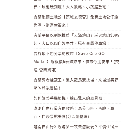
梯、球池玩到瘋！大人放鬆、小孩超放電！
宜蘭泡麵土地公【頭城玄德宮】免費土地公仔鑰
匙圈～財富幸福來！
宜蘭平價吃到飽推薦「天滿燒肉」炭火烤肉$399
起、大口吃肉自製牛丼、還有專屬停車場！
曼谷最不想分享的夜市【Save One GO
Market】銅板價5泰銖炸串，快帶你朋友來！(交
通.營業資訊)
宜蘭勇者桂冠王，進入羅馬競技場，來場爆笑舒
壓的體能冒險！
如何調整手機相機，拍出驚人的風景照！
澎湖自由行最方便攻略！馬公市區、西嶼、湖
西、白沙景點美食(分區總整理)
越南自由行》峴港第一次去怎麼玩？平價住宿推