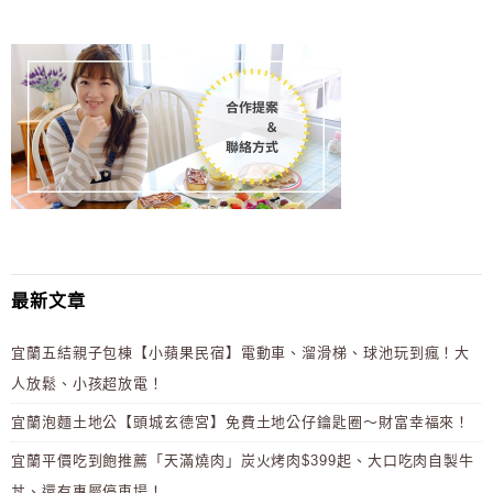
最新文章
宜蘭五結親子包棟【小蘋果民宿】電動車、溜滑梯、球池玩到瘋！大
人放鬆、小孩超放電！
宜蘭泡麵土地公【頭城玄德宮】免費土地公仔鑰匙圈～財富幸福來！
宜蘭平價吃到飽推薦「天滿燒肉」炭火烤肉$399起、大口吃肉自製牛
丼、還有專屬停車場！