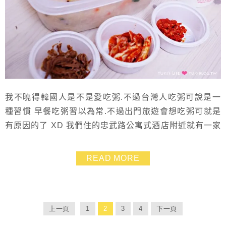
我不曉得韓國人是不是愛吃粥.不過台灣人吃粥可說是一
種習慣 早餐吃粥習以為常.不過出門旅遊會想吃粥可就是
有原因的了 XD 我們住的忠武路公寓式酒店附近就有一家
【本粥】.聽說是韓國第一粥品連鎖店 本來就有打算帶小
孩來吃些清淡的.所以納入本次的必吃名單囉~~
READ MORE
上一頁
1
2
3
4
下一頁