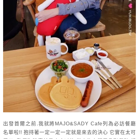
出發首爾之前.我就將MAJO&SADY Cafe列為必訪餐廳
名單啦!! 抱持著一定一定一定就是來去的決心 它實在太可