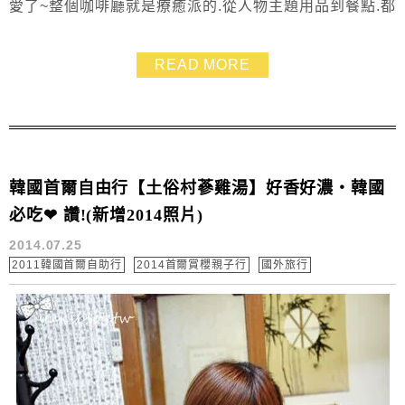
愛了~整個咖啡廳就是療癒派的.從人物主題用品到餐點.都
是古錐到爆表❤ 而且它東西也好吃才是重點啦~~ 我們都
超愛的❤ 這天根本是包場了^^ 努力的拍~用力的拍
READ MORE
韓國首爾自由行【土俗村蔘雞湯】好香好濃‧韓國
必吃❤ 讚!(新增2014照片)
2014.07.25
2011韓國首爾自助行
2014首爾賞櫻親子行
國外旅行