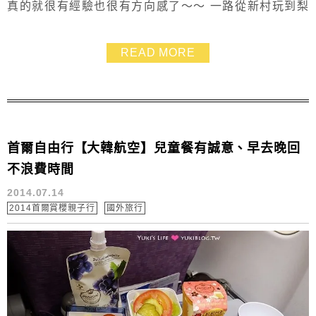
真的就很有經驗也很有方向感了～～ 一路從新村玩到梨
大去.其實天氣涼涼這樣走在路上也蠻不錯❤ 說到梨大大
家印象最深刻的就是梨花女子大學了！一定要到校門口拍
READ MORE
張照的啦～～ 然後還有超大高跟鞋的Koseny文具店～
very好逛 ^++++++^ 門口拍照打卡一定要滴!
首爾自由行【大韓航空】兒童餐有誠意、早去晚回
不浪費時間
2014.07.14
2014首爾賞櫻親子行
國外旅行