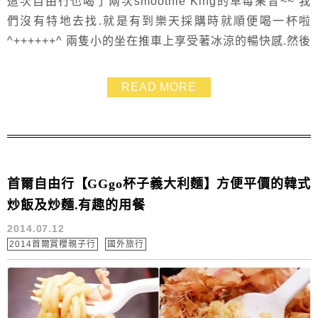
這次自由行也喝了兩次smoothie King的草莓果昔~~ 我
們沒有特地去找.就是有到樂天採購時就順便喝一杯啦
^++++++^ 兩隻小的坐在推車上享受著冰涼的暢快感.然後
就又不小心咳嗽被媽媽制止這樣 XDD 第一回買比較像奶
昔.我還覺得有點怪怪的 結果第二回買就是草莓冰沙的味
READ MORE
道了~~ 難道第一回是點錯了嗎 XD 我整個還是搞不懂呀
~~
首爾自由行【GGgo杯子義大利麵】方便平價的韓式
炒飯及炒麵.有趣的用餐
2014.07.12
2014首爾賞櫻親子行
國外旅行