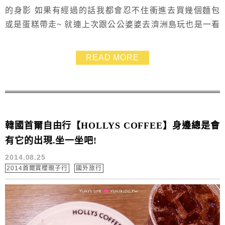
的身影 如果有經過的話我都會忍不住衝進去買幾個麵包
或是蛋糕帶走~ 就連上次跟公公婆婆去濟洲島玩也是一看
到就進去買.都忘記有水果的麵包不能帶上飛機 XD 這家
就是甜口味麵包系列都蠻好吃.都會讓人回味的那種麵包
READ MORE
店吶~~每款也都相當精緻華麗喲!
韓國首爾自由行【HOLLYS COFFEE】身邊總是會
有它的出現.坐一坐吧!
2014.08.25
2014首爾賞櫻親子行
國外旅行