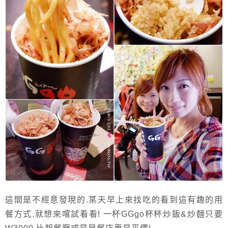
這間是不經意發現的.某天早上來找吃的看到這有趣的用
餐方式.就想來嚐試看看! 一杯GGgo杯杯炒飯&炒麵只要