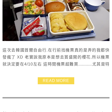
這次去韓國首爾自由行.在行前找機票真的是弄的我都快
發瘋了 XD 老實說我原本是想去賞盛開的櫻花.所以機票
就決定要在4/10左右 這時間機票超難買...........尤其是特
價的啦~ 還好最後在燦星的國外機票區上網訂到票了! 我
訂到的是大韓航空 去程：07:45-11:10 回程：20:35-
READ MORE
22:10 票價：成人6,489+2,949＝9438 兒童
4,866+2,949＝7815