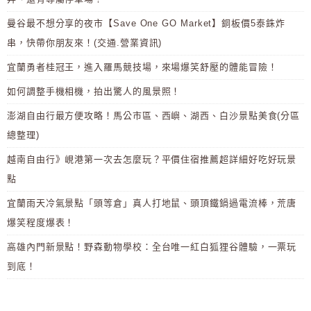
曼谷最不想分享的夜市【Save One GO Market】銅板價5泰銖炸
串，快帶你朋友來！(交通.營業資訊)
宜蘭勇者桂冠王，進入羅馬競技場，來場爆笑舒壓的體能冒險！
如何調整手機相機，拍出驚人的風景照！
澎湖自由行最方便攻略！馬公市區、西嶼、湖西、白沙景點美食(分區
總整理)
越南自由行》峴港第一次去怎麼玩？平價住宿推薦超詳細好吃好玩景
點
宜蘭雨天冷氣景點「頭等倉」真人打地鼠、頭頂鐵鍋過電流棒，荒唐
爆笑程度爆表！
高雄內門新景點！野森動物學校：全台唯一紅白狐狸谷體驗，一票玩
到底！