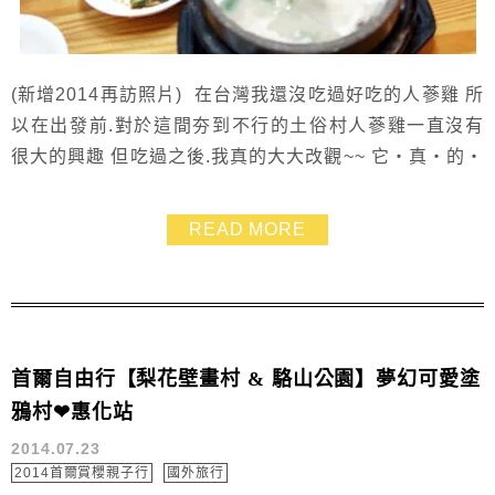
(新增2014再訪照片) 在台灣我還沒吃過好吃的人蔘雞 所
以在出發前.對於這間夯到不行的土俗村人蔘雞一直沒有
很大的興趣 但吃過之後.我真的大大改觀~~ 它‧真‧的‧
太‧好‧吃‧了 !!!!! 來韓國沒吃真的對不起自己呀~~~ 現
在想一想..台灣的人蔘雞怎麼就做的那麼難吃呢 >///< 害
READ MORE
我一直對於人蔘雞都沒好印象~~ 韓國呀..果然也是個美食
天堂.再有機會去一次的話.我還是要安排每天...
首爾自由行【梨花壁畫村 & 駱山公園】夢幻可愛塗
鴉村❤惠化站
2014.07.23
2014首爾賞櫻親子行
國外旅行