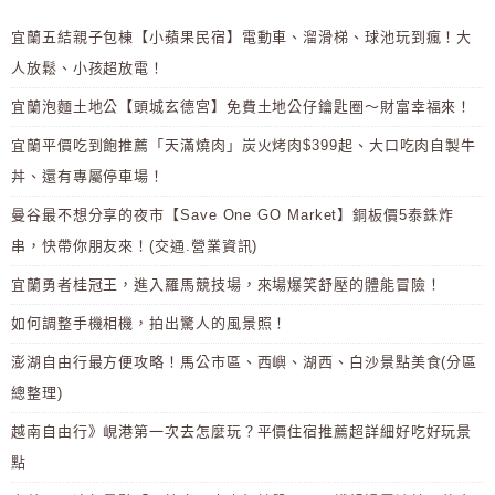
宜蘭五結親子包棟【小蘋果民宿】電動車、溜滑梯、球池玩到瘋！大
人放鬆、小孩超放電！
宜蘭泡麵土地公【頭城玄德宮】免費土地公仔鑰匙圈～財富幸福來！
宜蘭平價吃到飽推薦「天滿燒肉」炭火烤肉$399起、大口吃肉自製牛
丼、還有專屬停車場！
曼谷最不想分享的夜市【Save One GO Market】銅板價5泰銖炸
串，快帶你朋友來！(交通.營業資訊)
宜蘭勇者桂冠王，進入羅馬競技場，來場爆笑舒壓的體能冒險！
如何調整手機相機，拍出驚人的風景照！
澎湖自由行最方便攻略！馬公市區、西嶼、湖西、白沙景點美食(分區
總整理)
越南自由行》峴港第一次去怎麼玩？平價住宿推薦超詳細好吃好玩景
點