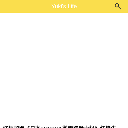
Main Menu
Yuki's Life
Yuki's Life
SIROCA壓力鍋食譜