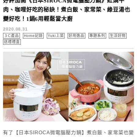
好評加開《日本SIROCA微電腦壓力鍋》紅燒牛
肉、咖哩好吃的秘訣！煮白飯、家常菜、綠豆湯也
變好吃！1鍋6用輕鬆當大廚
2020.08.31
３C產品
Home記錄
Yuki上菜
好用逸品
專題系列
生活好物
送禮禮盒
有了【日本SIROCA微電腦壓力鍋】煮白飯、家常菜也變