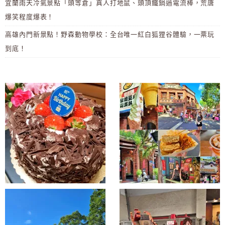
宜蘭雨天冷氣景點「頭等倉」真人打地鼠、頭頂鐵鍋過電流棒，荒唐
爆笑程度爆表！
高雄內門新景點！野森動物學校：全台唯一紅白狐狸谷體驗，一票玩
到底！