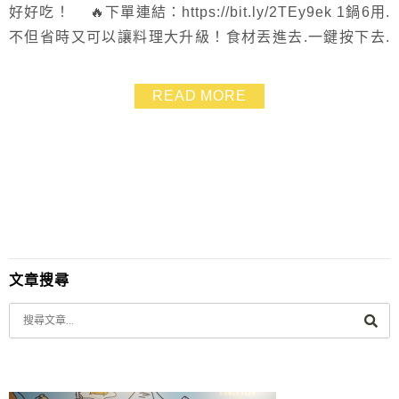
好好吃！ 🔥下單連結：https://bit.ly/2TEy9ek 1鍋6用.
不但省時又可以讓料理大升級！食材丟進去.一鍵按下去.
隨便煮也像餐廳等級 媽媽在家可以輕鬆優雅的當大廚～
真的完全不用技巧 這次除了分享我的使用方式影片.還有
READ MORE
紅燒牛肉、雞肉咖哩、香菇雞場、煮白飯等料理食譜 原
來紅燒牛肉、咖哩好吃的秘訣就是這一味！ 你們可得吃
飽再來看文章...
文章搜尋