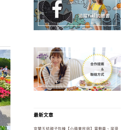
最新文章
宜蘭五結親子包棟【小蘋果民宿】電動車、溜滑