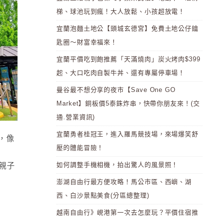
梯、球池玩到瘋！大人放鬆、小孩超放電！
宜蘭泡麵土地公【頭城玄德宮】免費土地公仔鑰
匙圈～財富幸福來！
宜蘭平價吃到飽推薦「天滿燒肉」炭火烤肉$399
起、大口吃肉自製牛丼、還有專屬停車場！
曼谷最不想分享的夜市【Save One GO
Market】銅板價5泰銖炸串，快帶你朋友來！(交
通.營業資訊)
宜蘭勇者桂冠王，進入羅馬競技場，來場爆笑舒
，像
壓的體能冒險！
如何調整手機相機，拍出驚人的風景照！
加親子
澎湖自由行最方便攻略！馬公市區、西嶼、湖
西、白沙景點美食(分區總整理)
越南自由行》峴港第一次去怎麼玩？平價住宿推