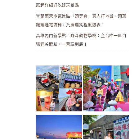
薦超詳細好吃好玩景點
宜蘭雨天冷氣景點「頭等倉」真人打地鼠、頭頂
鐵鍋過電流棒，荒唐爆笑程度爆表！
高雄內門新景點！野森動物學校：全台唯一紅白
狐狸谷體驗，一票玩到底！