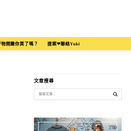
i好物開團你買了嗎？
提案❤聯絡Yuki
文章搜尋