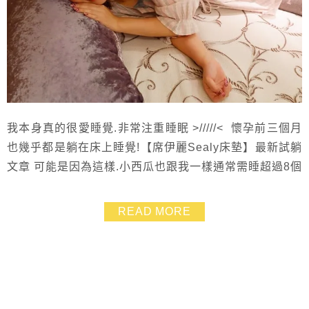
我本身真的很愛睡覺.非常注重睡眠 >/////< 懷孕前三個月
也幾乎都是躺在床上睡覺!【席伊麗Sealy床墊】最新試躺
文章 可能是因為這樣.小西瓜也跟我一樣通常需睡超過8個
小時才會睡飽有精神! 但是如果睡得久卻睡不好.那麼睡再
久也是沒用的呀~~ 睡眠品質好真的會影響一整天的心情
READ MORE
還有整個人的元氣 ^0^ 當初我們結婚時捲毛豬在挑選床
墊就非常用心也很龜毛 = =”(弄到我都要發火.......