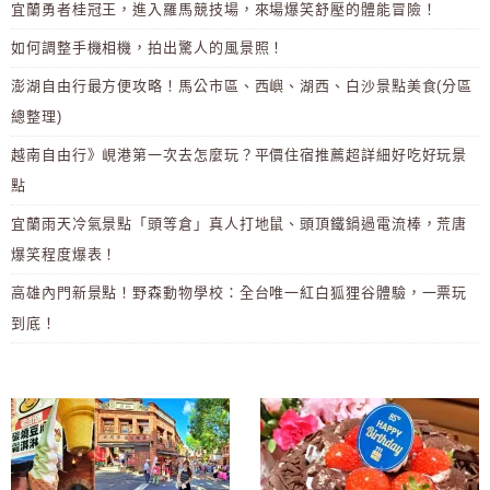
宜蘭勇者桂冠王，進入羅馬競技場，來場爆笑舒壓的體能冒險！
如何調整手機相機，拍出驚人的風景照！
澎湖自由行最方便攻略！馬公市區、西嶼、湖西、白沙景點美食(分區
總整理)
越南自由行》峴港第一次去怎麼玩？平價住宿推薦超詳細好吃好玩景
點
宜蘭雨天冷氣景點「頭等倉」真人打地鼠、頭頂鐵鍋過電流棒，荒唐
爆笑程度爆表！
高雄內門新景點！野森動物學校：全台唯一紅白狐狸谷體驗，一票玩
到底！