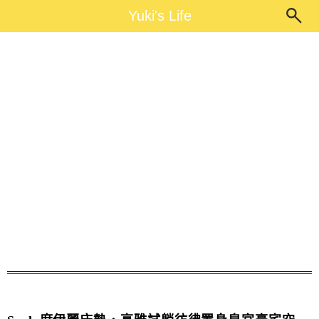
Main Menu
Yuki's Life
Yuki's Life
Sealy