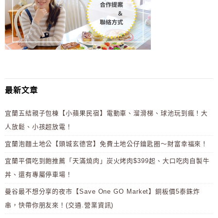
最新文章
宜蘭五結親子包棟【小蘋果民宿】電動車、溜滑梯、球池玩到瘋！大
人放鬆、小孩超放電！
宜蘭泡麵土地公【頭城玄德宮】免費土地公仔鑰匙圈～財富幸福來！
宜蘭平價吃到飽推薦「天滿燒肉」炭火烤肉$399起、大口吃肉自製牛
丼、還有專屬停車場！
曼谷最不想分享的夜市【Save One GO Market】銅板價5泰銖炸
串，快帶你朋友來！(交通.營業資訊)