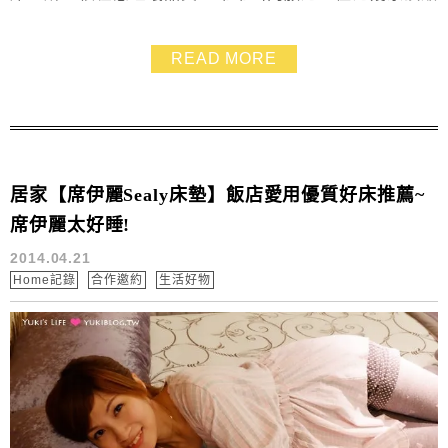
飯店都是用席伊麗床墊！睡起來就是不一樣！這也是我們
為什麼會很愛去外面住飯店的原因，因為很多飯店的床都
READ MORE
比家裡的舒服。席伊麗品牌超過140年歷史，是一個口碑
好評的老字號品牌，更是眾多頂級飯店偏好用床，包含知
名的四季酒店、澳門威尼斯人酒店、新加坡濱海灣金沙...
居家【席伊麗Sealy床墊】飯店愛用優質好床推薦~
席伊麗太好睡!
2014.04.21
Home記錄
合作邀約
生活好物