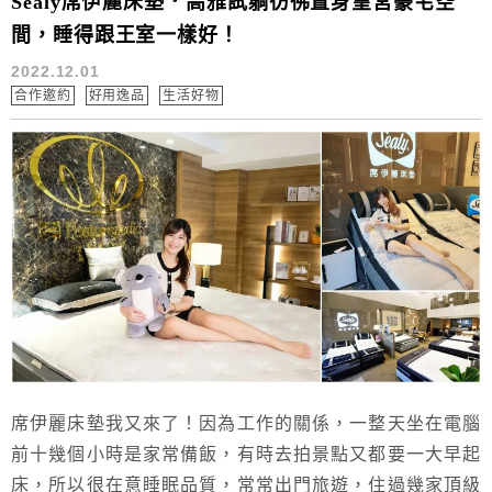
Sealy席伊麗床墊．高雅試躺彷彿置身皇宮豪宅空
間，睡得跟王室一樣好！
2022.12.01
合作邀約
好用逸品
生活好物
席伊麗床墊我又來了！因為工作的關係，一整天坐在電腦
前十幾個小時是家常備飯，有時去拍景點又都要一大早起
床，所以很在意睡眠品質，常常出門旅遊，住過幾家頂級