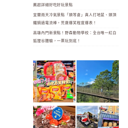
薦超詳細好吃好玩景點
宜蘭雨天冷氣景點「頭等倉」真人打地鼠、頭頂
鐵鍋過電流棒，荒唐爆笑程度爆表！
高雄內門新景點！野森動物學校：全台唯一紅白
狐狸谷體驗，一票玩到底！