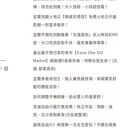
梯、球池玩到瘋！大人放鬆、小孩超放電！
宜蘭泡麵土地公【頭城玄德宮】免費土地公仔鑰
匙圈～財富幸福來！
宜蘭平價吃到飽推薦「天滿燒肉」炭火烤肉$399
起、大口吃肉自製牛丼、還有專屬停車場！
曼谷最不想分享的夜市【Save One GO
後一
Market】銅板價5泰銖炸串，快帶你朋友來！(交
！很
通.營業資訊)
宜蘭勇者桂冠王，進入羅馬競技場，來場爆笑舒
壓的體能冒險！
如何調整手機相機，拍出驚人的風景照！
澎湖自由行最方便攻略！馬公市區、西嶼、湖
西、白沙景點美食(分區總整理)
越南自由行》峴港第一次去怎麼玩？平價住宿推