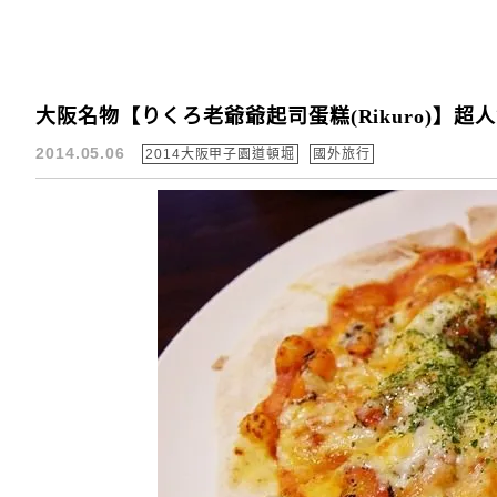
大阪名物【りくろ老爺爺起司蛋糕(Rikuro)】超
2014.05.06
2014大阪甲子園道頓堀
國外旅行