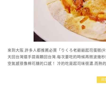
來到大阪.許多人都推薦必買「りくろ老爺爺起司蛋糕(Ri
天回台灣還手提兩顆回台灣.每次要吃的時候再微波幾秒
空氣感很像棉花糖的口感！ 冷的吃是起司味很濃.而熱
R