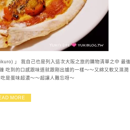
kuro) 」 我自己也是列入這次大阪之旅的購物清單之中 最
鐘 吃到的口感跟味道就跟剛出爐的一樣～～又綿又軟又濕潤
的吃是蛋味超濃～～超讓人難忘呀～
EAD MORE