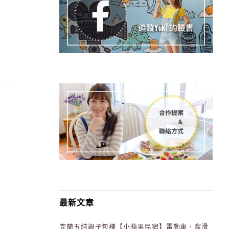
最新文章
宜蘭五結親子包棟【小蘋果民宿】電動車、溜滑