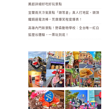
薦超詳細好吃好玩景點
宜蘭雨天冷氣景點「頭等倉」真人打地鼠、頭頂
鐵鍋過電流棒，荒唐爆笑程度爆表！
高雄內門新景點！野森動物學校：全台唯一紅白
狐狸谷體驗，一票玩到底！