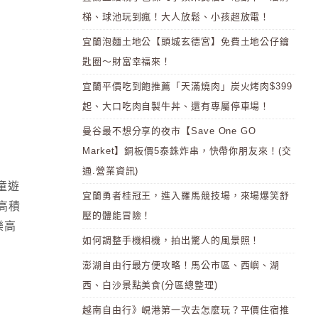
梯、球池玩到瘋！大人放鬆、小孩超放電！
宜蘭泡麵土地公【頭城玄德宮】免費土地公仔鑰
匙圈～財富幸福來！
宜蘭平價吃到飽推薦「天滿燒肉」炭火烤肉$399
起、大口吃肉自製牛丼、還有專屬停車場！
曼谷最不想分享的夜市【Save One GO
Market】銅板價5泰銖炸串，快帶你朋友來！(交
通.營業資訊)
兒童遊
宜蘭勇者桂冠王，進入羅馬競技場，來場爆笑舒
樂高積
壓的體能冒險！
樂高
如何調整手機相機，拍出驚人的風景照！
澎湖自由行最方便攻略！馬公市區、西嶼、湖
西、白沙景點美食(分區總整理)
越南自由行》峴港第一次去怎麼玩？平價住宿推