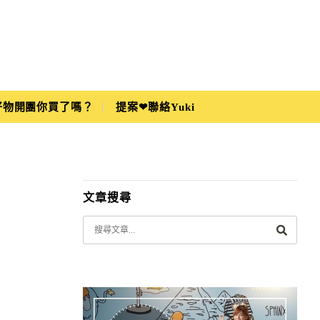
i好物開團你買了嗎？
提案❤聯絡Yuki
文章搜尋