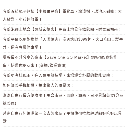
宜蘭五結親子包棟【小蘋果民宿】電動車、溜滑梯、球池玩到瘋！大
人放鬆、小孩超放電！
宜蘭泡麵土地公【頭城玄德宮】免費土地公仔鑰匙圈～財富幸福來！
宜蘭平價吃到飽推薦「天滿燒肉」炭火烤肉$399起、大口吃肉自製牛
丼、還有專屬停車場！
曼谷最不想分享的夜市【Save One GO Market】銅板價5泰銖炸
串，快帶你朋友來！(交通.營業資訊)
宜蘭勇者桂冠王，進入羅馬競技場，來場爆笑舒壓的體能冒險！
如何調整手機相機，拍出驚人的風景照！
澎湖自由行最方便攻略！馬公市區、西嶼、湖西、白沙景點美食(分區
總整理)
越南自由行》峴港第一次去怎麼玩？平價住宿推薦超詳細好吃好玩景
點