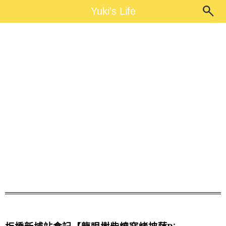
Main Menu
Yuki's Life
Yuki's Life
Pizza King