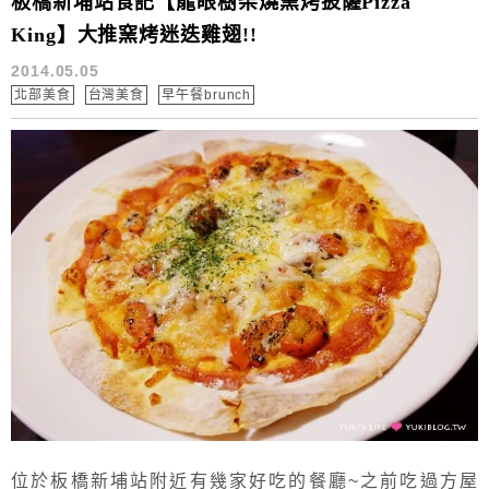
板橋新埔站食記【龍眼樹柴燒窯烤披薩Pizza
King】大推窯烤迷迭雞翅!!
2014.05.05
北部美食
台灣美食
早午餐brunch
位於板橋新埔站附近有幾家好吃的餐廳~之前吃過方屋