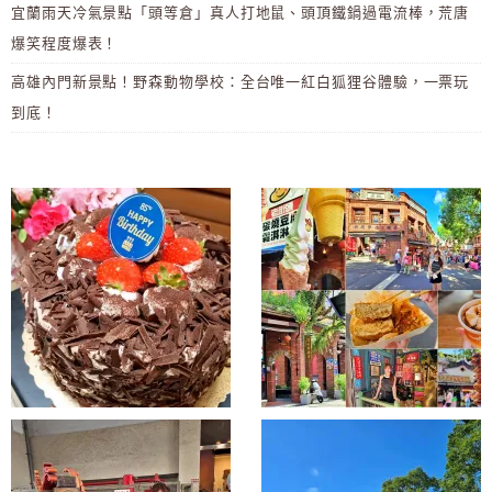
宜蘭雨天冷氣景點「頭等倉」真人打地鼠、頭頂鐵鍋過電流棒，荒唐
爆笑程度爆表！
高雄內門新景點！野森動物學校：全台唯一紅白狐狸谷體驗，一票玩
到底！