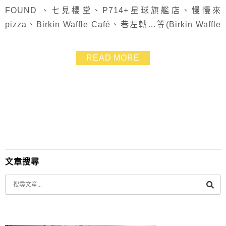
FOUND 、七見櫻堂、P714+星球旗艦店、慢慢來
pizza、Birkin Waffle Café、巷左轉…等(Birkin Waffle
Café及巷左轉我都還沒時間寫食記(羞)) 跟桃子兩個人相
約來個假日的約會.挑選在離我們都不遠的板橋新埔站 午
READ MORE
餐吃龍眼樹柴燒窯烤披薩.接著去巷左轉吃下午茶~~ 愉快
的一天就這麼過囉!
文章搜尋