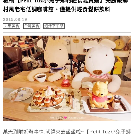
板橋【Petit Tuz小兔子鄉村輕食雜貨鋪】完勝級鄉
村風老宅低調咖啡館、僅提供輕食鬆餅飲料
2015.08.19
北部美食
台灣美食
姐妹下午茶
某天到附近辦事情.就繞來去坐坐啦~【Petit Tuz小兔子鄉