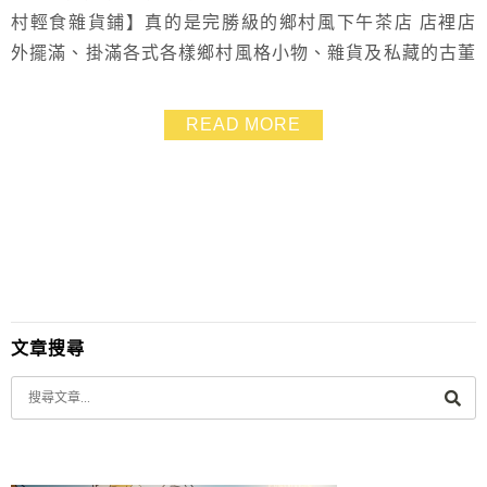
村輕食雜貨鋪】真的是完勝級的鄉村風下午茶店 店裡店
外擺滿、掛滿各式各樣鄉村風格小物、雜貨及私藏的古董
物品.就連古董車都看的到! 提供一組木制廚房組給小朋友
玩耍.真是好貼心(但還是要注意小孩不能亂動其它的物品
READ MORE
哦!!) 雖然店裡上菜速度真的不快(冏).不過能用到那麼可
愛的茶具組喝下午茶 心情還是相當雀躍 ❤ 喜歡收集鄉村
風小物的朋友們.一定...
文章搜尋