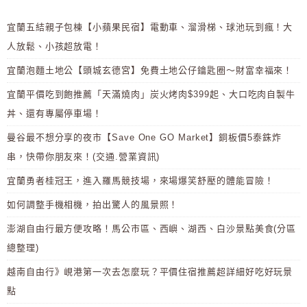
宜蘭五結親子包棟【小蘋果民宿】電動車、溜滑梯、球池玩到瘋！大
人放鬆、小孩超放電！
宜蘭泡麵土地公【頭城玄德宮】免費土地公仔鑰匙圈～財富幸福來！
宜蘭平價吃到飽推薦「天滿燒肉」炭火烤肉$399起、大口吃肉自製牛
丼、還有專屬停車場！
曼谷最不想分享的夜市【Save One GO Market】銅板價5泰銖炸
串，快帶你朋友來！(交通.營業資訊)
宜蘭勇者桂冠王，進入羅馬競技場，來場爆笑舒壓的體能冒險！
如何調整手機相機，拍出驚人的風景照！
澎湖自由行最方便攻略！馬公市區、西嶼、湖西、白沙景點美食(分區
總整理)
越南自由行》峴港第一次去怎麼玩？平價住宿推薦超詳細好吃好玩景
點