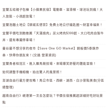
宜蘭五結親子包棟【小蘋果民宿】電動車、溜滑梯、球池玩到瘋！大
人放鬆、小孩超放電！
宜蘭泡麵土地公【頭城玄德宮】免費土地公仔鑰匙圈～財富幸福來！
宜蘭平價吃到飽推薦「天滿燒肉」炭火烤肉$399起、大口吃肉自製牛
丼、還有專屬停車場！
曼谷最不想分享的夜市【Save One GO Market】銅板價5泰銖炸
串，快帶你朋友來！(交通.營業資訊)
宜蘭勇者桂冠王，進入羅馬競技場，來場爆笑舒壓的體能冒險！
如何調整手機相機，拍出驚人的風景照！
澎湖自由行最方便攻略！馬公市區、西嶼、湖西、白沙景點美食(分區
總整理)
越南自由行》峴港第一次去怎麼玩？平價住宿推薦超詳細好吃好玩景
點