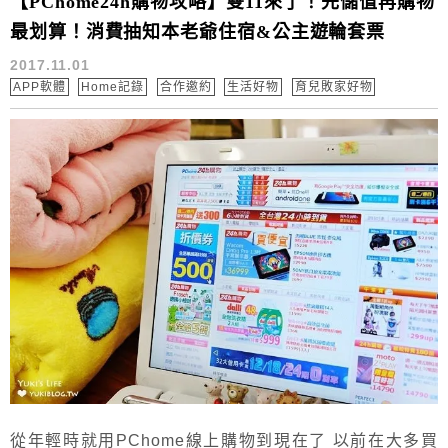
【PChome24h購物攻略】雙11來了！先儲值再購物
最划算！消費抽知本老爺住宿&公主遊輪套票
2017.11.01
APP軟體
Home記錄
合作邀約
生活好物
育兒敗家好物
從年輕時就用PChome線上購物到現在了 以前在大多買