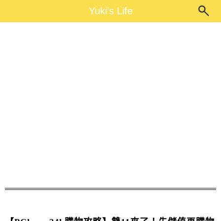
Main Menu
Yuki's Life
Yuki's Life
PChome24購物攻略