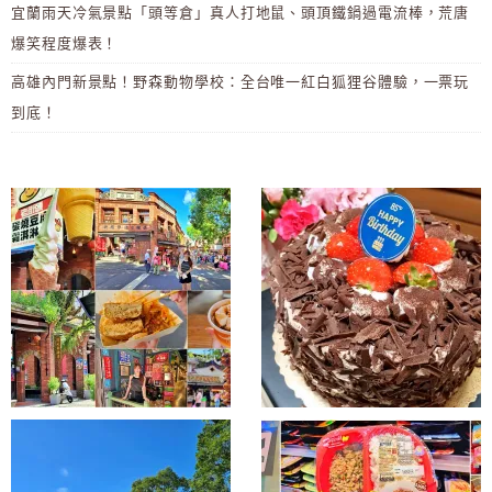
宜蘭雨天冷氣景點「頭等倉」真人打地鼠、頭頂鐵鍋過電流棒，荒唐
爆笑程度爆表！
高雄內門新景點！野森動物學校：全台唯一紅白狐狸谷體驗，一票玩
到底！