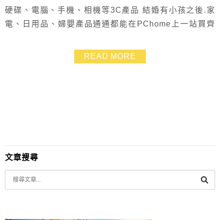
硬碟、電腦、手機、相機等3C產品 結婚有小孩之後.家
電、日用品、婦嬰產品通通都能在PChome上一站買齊
PChome24h購物更是省時又方便！ 我今年甚至連中元節
的拜拜食品還有送給朋友的兒童用品都在PChome搞定
READ MORE
公公覺得非常不可思議.怎麼連罐頭都能在網路上買得
到？ 這是當然的呀！PChome超過200萬種產品.幾乎你
要的都能找到 而且現在...
文章搜尋