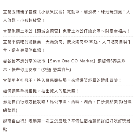
宜蘭五結親子包棟【小蘋果民宿】電動車、溜滑梯、球池玩到瘋！大
人放鬆、小孩超放電！
宜蘭泡麵土地公【頭城玄德宮】免費土地公仔鑰匙圈～財富幸福來！
宜蘭平價吃到飽推薦「天滿燒肉」炭火烤肉$399起、大口吃肉自製牛
丼、還有專屬停車場！
曼谷最不想分享的夜市【Save One GO Market】銅板價5泰銖炸
串，快帶你朋友來！(交通.營業資訊)
宜蘭勇者桂冠王，進入羅馬競技場，來場爆笑舒壓的體能冒險！
如何調整手機相機，拍出驚人的風景照！
澎湖自由行最方便攻略！馬公市區、西嶼、湖西、白沙景點美食(分區
總整理)
越南自由行》峴港第一次去怎麼玩？平價住宿推薦超詳細好吃好玩景
點