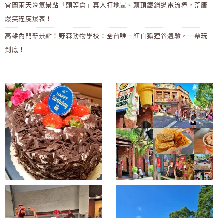
宜蘭雨天冷氣景點「頭等倉」真人打地鼠、頭頂鐵鍋過電流棒，荒唐
爆笑程度爆表！
高雄內門新景點！野森動物學校：全台唯一紅白狐狸谷體驗，一票玩
到底！