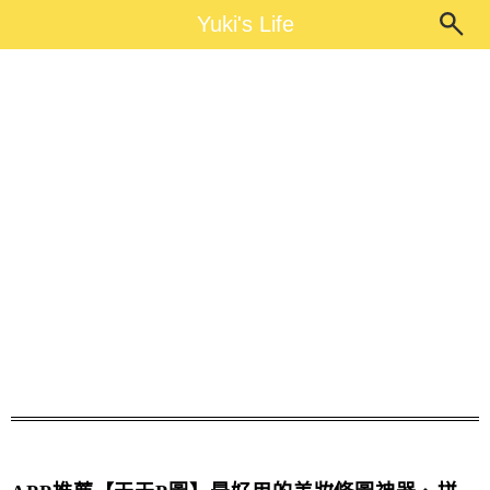
Main Menu
Yuki's Life
Yuki's Life
P圖大神