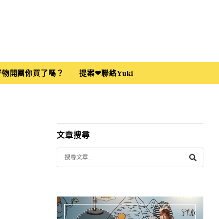
i好物開團你買了嗎？
提案❤聯絡Yuki
文章搜尋