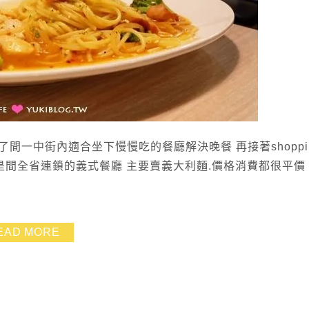
一中街內適合坐下慢慢吃的餐廳解決晚餐 再接著shoppin
TA是間全省連鎖的義式餐廳 主要賣義大利麵.價格消費都很平價
EAD MORE