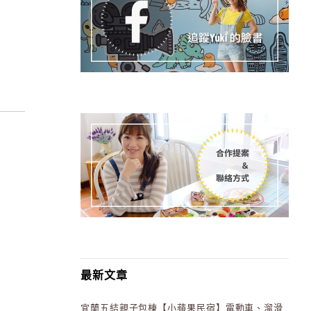
最新文章
宜蘭五結親子包棟【小蘋果民宿】電動車、溜滑