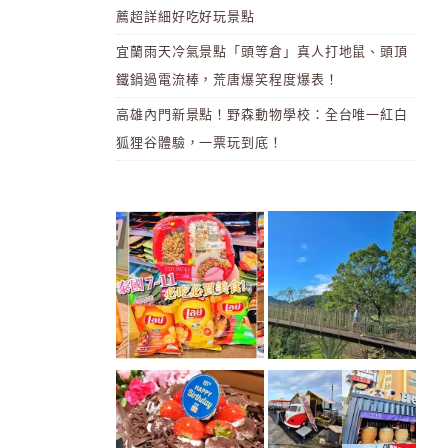
薦超詳細好吃好玩景點
宜蘭雨天冷氣景點「頭等倉」真人打地鼠、頭頂
鐵鍋過電流棒，荒唐爆笑程度爆表！
高雄內門新景點！野森動物學校：全台唯一紅白
狐狸谷體驗，一票玩到底！