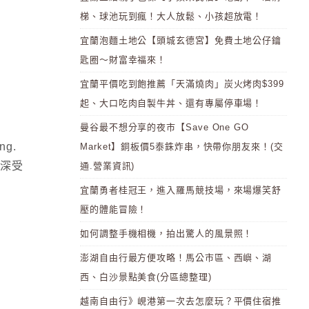
梯、球池玩到瘋！大人放鬆、小孩超放電！
宜蘭泡麵土地公【頭城玄德宮】免費土地公仔鑰
匙圈～財富幸福來！
宜蘭平價吃到飽推薦「天滿燒肉」炭火烤肉$399
起、大口吃肉自製牛丼、還有專屬停車場！
曼谷最不想分享的夜市【Save One GO
g.
Market】銅板價5泰銖炸串，快帶你朋友來！(交
 深受
通.營業資訊)
宜蘭勇者桂冠王，進入羅馬競技場，來場爆笑舒
壓的體能冒險！
如何調整手機相機，拍出驚人的風景照！
澎湖自由行最方便攻略！馬公市區、西嶼、湖
西、白沙景點美食(分區總整理)
越南自由行》峴港第一次去怎麼玩？平價住宿推