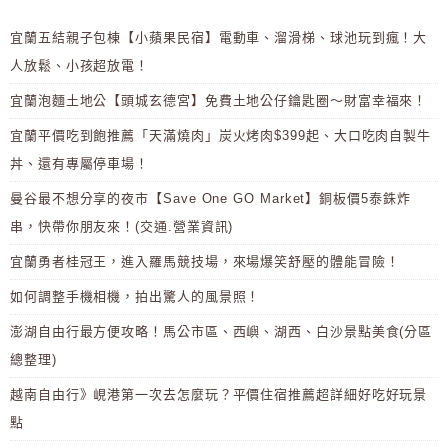
宜蘭五結親子包棟【小蘋果民宿】電動車、溜滑梯、球池玩到瘋！大
人放鬆、小孩超放電！
宜蘭泡麵土地公【頭城玄德宮】免費土地公仔鑰匙圈～財富幸福來！
宜蘭平價吃到飽推薦「天滿燒肉」炭火烤肉$399起、大口吃肉自製牛
丼、還有專屬停車場！
曼谷最不想分享的夜市【Save One GO Market】銅板價5泰銖炸
串，快帶你朋友來！(交通.營業資訊)
宜蘭勇者桂冠王，進入羅馬競技場，來場爆笑舒壓的體能冒險！
如何調整手機相機，拍出驚人的風景照！
澎湖自由行最方便攻略！馬公市區、西嶼、湖西、白沙景點美食(分區
總整理)
越南自由行》峴港第一次去怎麼玩？平價住宿推薦超詳細好吃好玩景
點