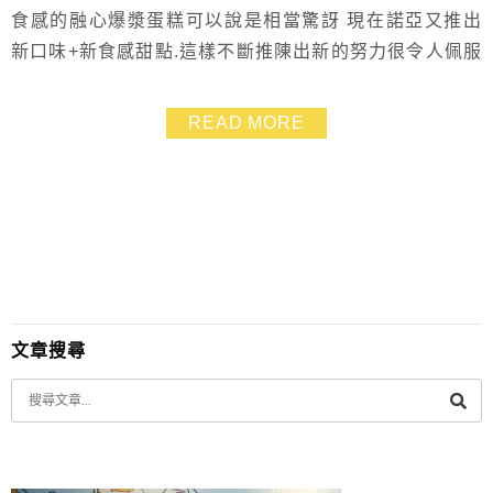
食感的融心爆漿蛋糕可以說是相當驚訝 現在諾亞又推出
新口味+新食感甜點.這樣不斷推陳出新的努力很令人佩服
呀! 這回Yuki接到試吃的是「原味融心乳酪小鴨特別版」
&「夢幻草莓融心乳酪」 乳酪蛋糕變成融心而且再加上超
READ MORE
夯的小鴨造型.還有舖滿草莓的口味~~吼~~馬上溶化我的
心 >////<
文章搜尋