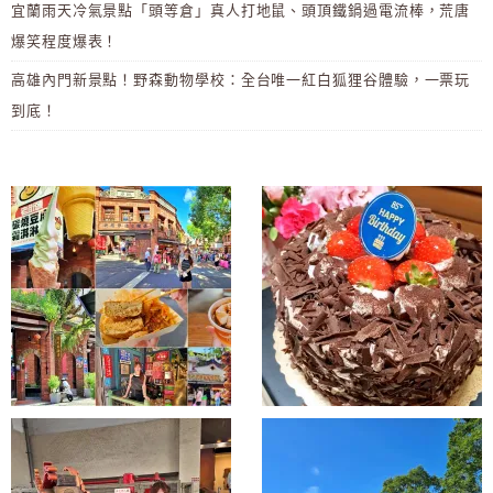
宜蘭雨天冷氣景點「頭等倉」真人打地鼠、頭頂鐵鍋過電流棒，荒唐
爆笑程度爆表！
高雄內門新景點！野森動物學校：全台唯一紅白狐狸谷體驗，一票玩
到底！