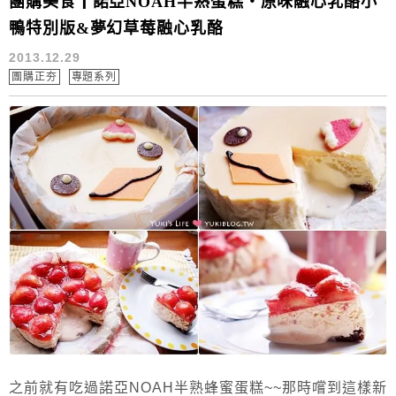
團購美食┃諾亞NOAH半熟蛋糕‧原味融心乳酪小
鴨特別版&夢幻草莓融心乳酪
2013.12.29
團購正夯
專題系列
之前就有吃過諾亞NOAH半熟蜂蜜蛋糕~~那時嚐到這樣新