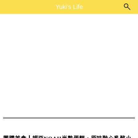
Main Menu
Yuki's Life
Yuki's Life
NOAH