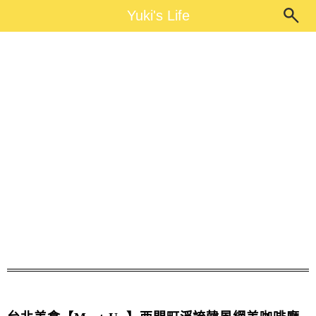
Main Menu
Yuki's Life
Yuki's Life
meet up 台北