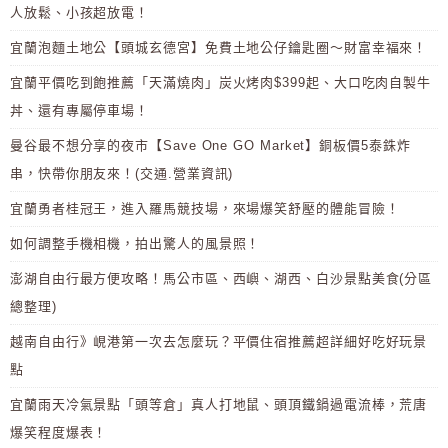
人放鬆、小孩超放電！
宜蘭泡麵土地公【頭城玄德宮】免費土地公仔鑰匙圈～財富幸福來！
宜蘭平價吃到飽推薦「天滿燒肉」炭火烤肉$399起、大口吃肉自製牛
丼、還有專屬停車場！
曼谷最不想分享的夜市【Save One GO Market】銅板價5泰銖炸
串，快帶你朋友來！(交通.營業資訊)
宜蘭勇者桂冠王，進入羅馬競技場，來場爆笑舒壓的體能冒險！
如何調整手機相機，拍出驚人的風景照！
澎湖自由行最方便攻略！馬公市區、西嶼、湖西、白沙景點美食(分區
總整理)
越南自由行》峴港第一次去怎麼玩？平價住宿推薦超詳細好吃好玩景
點
宜蘭雨天冷氣景點「頭等倉」真人打地鼠、頭頂鐵鍋過電流棒，荒唐
爆笑程度爆表！