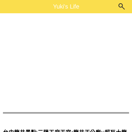
Main Menu
Yuki's Life
Yuki's Life
龍井