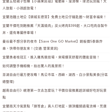
宜蘭五結親子包棟【小蘋果民宿】電動車、溜滑梯、球池玩到瘋！大
人放鬆、小孩超放電！
宜蘭泡麵土地公【頭城玄德宮】免費土地公仔鑰匙圈～財富幸福來！
宜蘭平價吃到飽推薦「天滿燒肉」炭火烤肉$399起、大口吃肉自製牛
丼、還有專屬停車場！
曼谷最不想分享的夜市【Save One GO Market】銅板價5泰銖炸
串，快帶你朋友來！(交通.營業資訊)
宜蘭勇者桂冠王，進入羅馬競技場，來場爆笑舒壓的體能冒險！
如何調整手機相機，拍出驚人的風景照！
澎湖自由行最方便攻略！馬公市區、西嶼、湖西、白沙景點美食(分區
總整理)
越南自由行》峴港第一次去怎麼玩？平價住宿推薦超詳細好吃好玩景
點
宜蘭雨天冷氣景點「頭等倉」真人打地鼠、頭頂鐵鍋過電流棒，荒唐