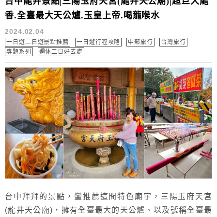
台中龍井景點|三陽玉府天宮(龍井天公廟)|超巨大龍
香.全臺最大天公爐.玉皇上帝.喝龍喉水
2024.02.04
一日遊二日遊景點推薦
一日遊行程攻略
中部旅行
台灣旅行
專題系列
週休二日好去處
台中拜拜的景點，蠻推薦這間特色廟宇，三陽玉府天宮
(龍井天公廟)，擁有全臺最大的天公爐、以及號稱全臺最