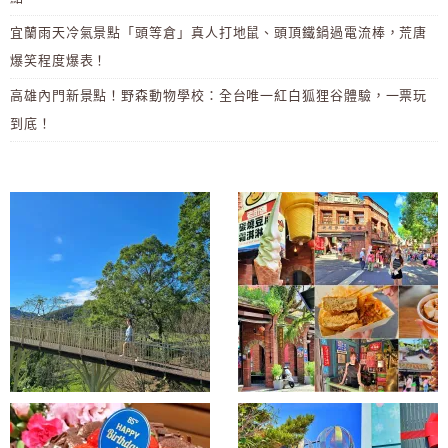
宜蘭雨天冷氣景點「頭等倉」真人打地鼠、頭頂鐵鍋過電流棒，荒唐
爆笑程度爆表！
高雄內門新景點！野森動物學校：全台唯一紅白狐狸谷體驗，一票玩
到底！