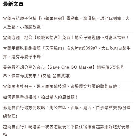
最新文章
宜蘭五結親子包棟【小蘋果民宿】電動車、溜滑梯、球池玩到瘋！大
人放鬆、小孩超放電！
宜蘭泡麵土地公【頭城玄德宮】免費土地公仔鑰匙圈～財富幸福來！
宜蘭平價吃到飽推薦「天滿燒肉」炭火烤肉$399起、大口吃肉自製牛
丼、還有專屬停車場！
曼谷最不想分享的夜市【Save One GO Market】銅板價5泰銖炸
串，快帶你朋友來！(交通.營業資訊)
宜蘭勇者桂冠王，進入羅馬競技場，來場爆笑舒壓的體能冒險！
如何調整手機相機，拍出驚人的風景照！
澎湖自由行最方便攻略！馬公市區、西嶼、湖西、白沙景點美食(分區
總整理)
越南自由行》峴港第一次去怎麼玩？平價住宿推薦超詳細好吃好玩景
點