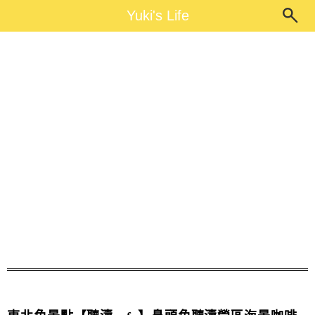
Main Menu
Yuki's Life
Yuki's Life
鼻頭角步道