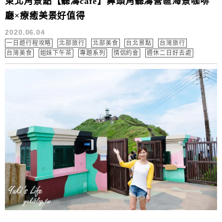
東北角景點【聽濤cafe】鼻頭角聽濤營區海景咖啡
廳×療癒美景好值得
2020.06.04
一日遊行程攻略
北部旅行
北部美食
台北景點
台灣旅行
台灣美食
姐妹下午茶
專題系列
情侶約會
週休二日好去處