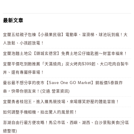
最新文章
宜蘭五結親子包棟【小蘋果民宿】電動車、溜滑梯、球池玩到瘋！大
人放鬆、小孩超放電！
宜蘭泡麵土地公【頭城玄德宮】免費土地公仔鑰匙圈～財富幸福來！
宜蘭平價吃到飽推薦「天滿燒肉」炭火烤肉$399起、大口吃肉自製牛
丼、還有專屬停車場！
曼谷最不想分享的夜市【Save One GO Market】銅板價5泰銖炸
串，快帶你朋友來！(交通.營業資訊)
宜蘭勇者桂冠王，進入羅馬競技場，來場爆笑舒壓的體能冒險！
如何調整手機相機，拍出驚人的風景照！
澎湖自由行最方便攻略！馬公市區、西嶼、湖西、白沙景點美食(分區
總整理)