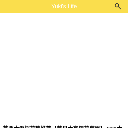
Main Menu
Yuki's Life
Yuki's Life
黑金剛草莓