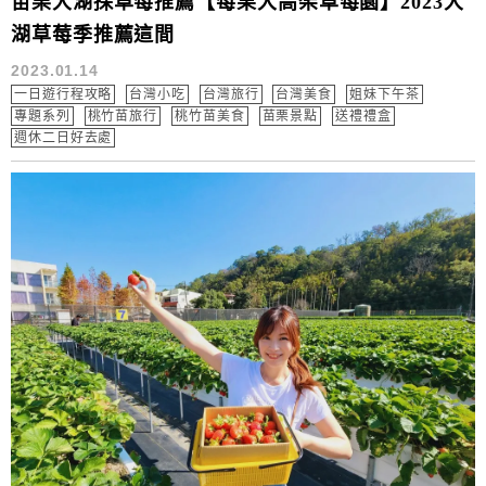
苗栗大湖採草莓推薦【莓果大高架草莓園】2023大
湖草莓季推薦這間
2023.01.14
一日遊行程攻略
台灣小吃
台灣旅行
台灣美食
姐妹下午茶
專題系列
桃竹苗旅行
桃竹苗美食
苗栗景點
送禮禮盒
週休二日好去處