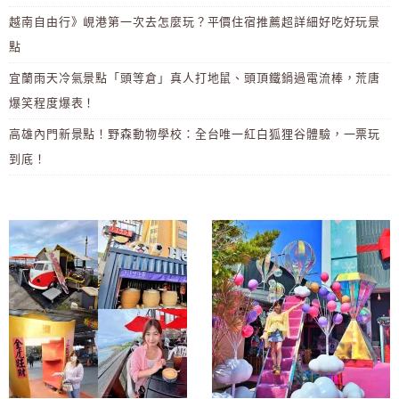
越南自由行》峴港第一次去怎麼玩？平價住宿推薦超詳細好吃好玩景
點
宜蘭雨天冷氣景點「頭等倉」真人打地鼠、頭頂鐵鍋過電流棒，荒唐
爆笑程度爆表！
高雄內門新景點！野森動物學校：全台唯一紅白狐狸谷體驗，一票玩
到底！