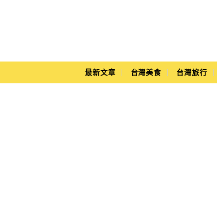
Main Menu
Yuki's Life
最新文章
台灣美食
台灣旅行
黑丸嫩仙草