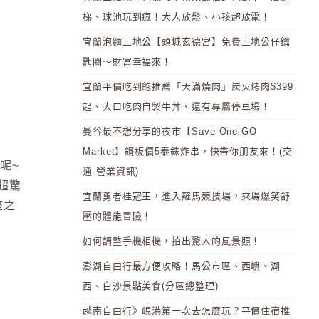
梯、球池玩到瘋！大人放鬆、小孩超放電！
宜蘭泡麵土地公【頭城玄德宮】免費土地公仔鑰
匙圈～財富幸福來！
宜蘭平價吃到飽推薦「天滿燒肉」炭火烤肉$399
起、大口吃肉自製牛丼、還有專屬停車場！
曼谷最不想分享的夜市【Save One GO
Market】銅板價5泰銖炸串，快帶你朋友來！(交
呢~
通.營業資訊)
超驚
宜蘭勇者桂冠王，進入羅馬競技場，來場爆笑舒
座之
壓的體能冒險！
如何調整手機相機，拍出驚人的風景照！
澎湖自由行最方便攻略！馬公市區、西嶼、湖
西、白沙景點美食(分區總整理)
越南自由行》峴港第一次去怎麼玩？平價住宿推