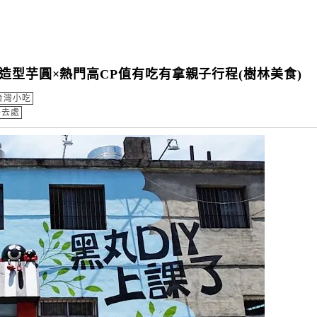
造型芋圓×熱門高CP值有吃有拿親子行程(樹林美食)
台灣小吃
好去處