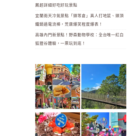
薦超詳細好吃好玩景點
宜蘭雨天冷氣景點「頭等倉」真人打地鼠、頭頂
鐵鍋過電流棒，荒唐爆笑程度爆表！
高雄內門新景點！野森動物學校：全台唯一紅白
狐狸谷體驗，一票玩到底！