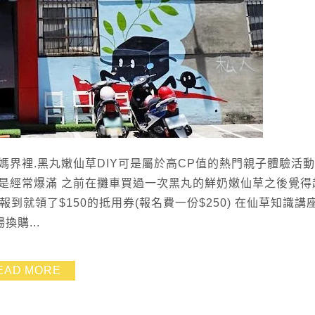
界裡.黑丸嫩仙草DIY可是屬於高CP值的熱門親子體驗活動
是經常爆滿 之前在攤車買過一次黑丸的鮮奶嫩仙草之後覺得
到就領了$150的抵用券(報名費一份$250) 在仙草知識講
購...
EAD MORE