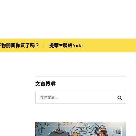
i好物開團你買了嗎？
提案❤聯絡Yuki
文章搜尋