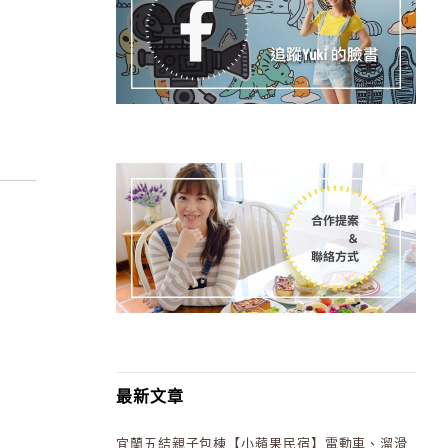
最新文章
宜蘭五結親子包棟【小蘋果民宿】電動車、溜滑