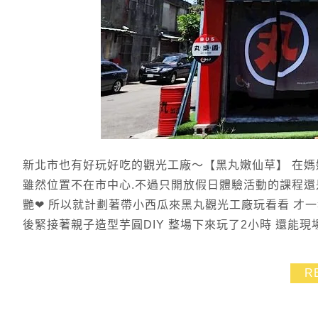
新北市也有好玩好吃的觀光工廠～【黑丸嫩仙草】 在媽媽
雖然位置不在市中心.不過只開放假日體驗活動的課程還
艷❤ 所以就計劃著帶小西瓜來黑丸觀光工廠玩看看 才一報
後緊接著親子造型芋圓DIY 整場下來玩了2小時 還能現場換
R