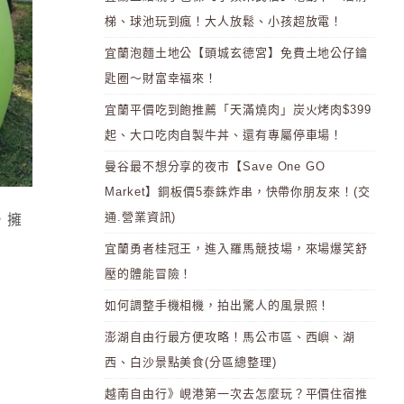
梯、球池玩到瘋！大人放鬆、小孩超放電！
宜蘭泡麵土地公【頭城玄德宮】免費土地公仔鑰
匙圈～財富幸福來！
宜蘭平價吃到飽推薦「天滿燒肉」炭火烤肉$399
起、大口吃肉自製牛丼、還有專屬停車場！
曼谷最不想分享的夜市【Save One GO
Market】銅板價5泰銖炸串，快帶你朋友來！(交
通.營業資訊)
，擁
宜蘭勇者桂冠王，進入羅馬競技場，來場爆笑舒
壓的體能冒險！
如何調整手機相機，拍出驚人的風景照！
澎湖自由行最方便攻略！馬公市區、西嶼、湖
西、白沙景點美食(分區總整理)
越南自由行》峴港第一次去怎麼玩？平價住宿推