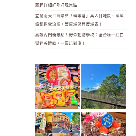
薦超詳細好吃好玩景點
宜蘭雨天冷氣景點「頭等倉」真人打地鼠、頭頂
鐵鍋過電流棒，荒唐爆笑程度爆表！
高雄內門新景點！野森動物學校：全台唯一紅白
狐狸谷體驗，一票玩到底！