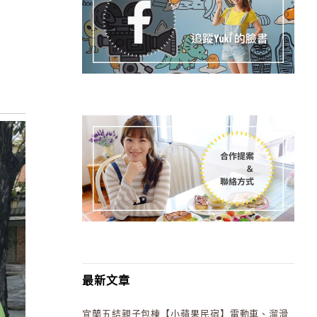
最新文章
宜蘭五結親子包棟【小蘋果民宿】電動車、溜滑