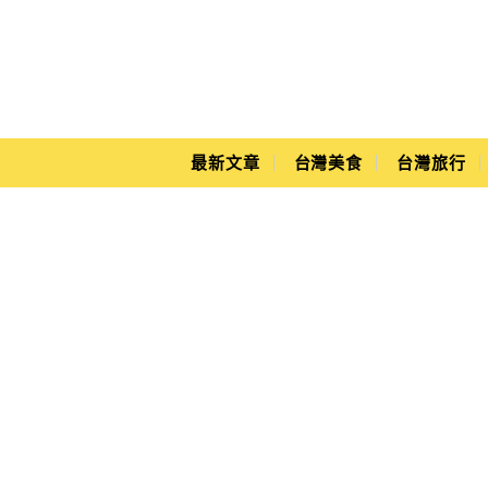
Main Menu
Yuki's Life
最新文章
台灣美食
台灣旅行
麻豆柚兒園在哪裡