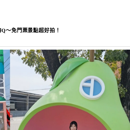
夠Q～免門票景點超好拍！