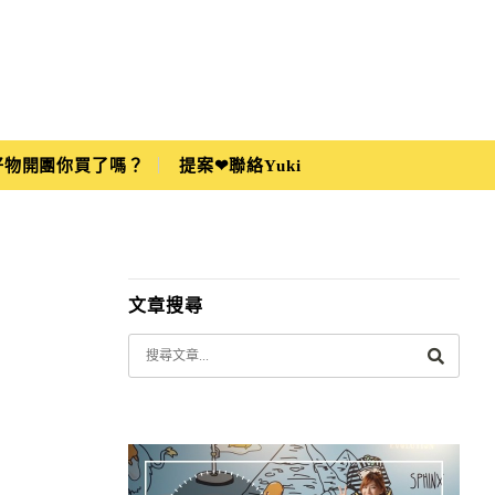
i好物開團你買了嗎？
提案❤聯絡Yuki
文章搜尋