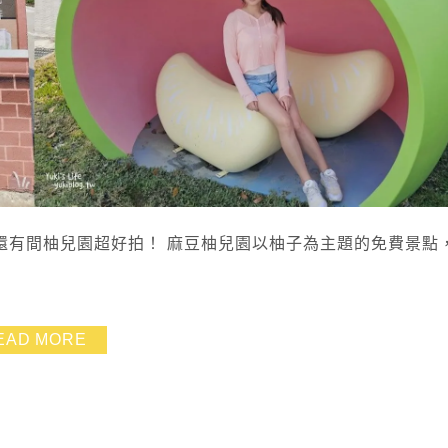
還有間柚兒園超好拍！ 麻豆柚兒園以柚子為主題的免費景點
EAD MORE