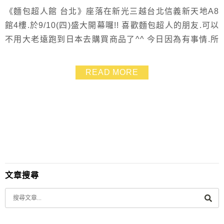
《麵包超人館 台北》座落在新光三越台北信義新天地A8
館4樓.於9/10(四)盛大開幕囉!! 喜歡麵包超人的朋友.可以
不用大老遠跑到日本去購買商品了^^ 今日因為有事情.所
以錯過了媒體拍照的時間.不過手邊拿到的第一手的商店
照片要來分享給大家喲! 超卡哇伊的麵包超人.真的是引發
READ MORE
排隊熱潮 購物結帳.真的要多點耐心啦~~
文章搜尋