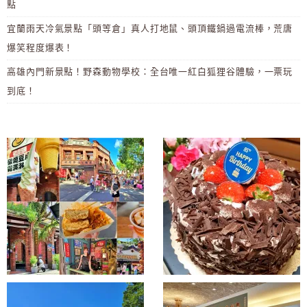
點
宜蘭雨天冷氣景點「頭等倉」真人打地鼠、頭頂鐵鍋過電流棒，荒唐
爆笑程度爆表！
高雄內門新景點！野森動物學校：全台唯一紅白狐狸谷體驗，一票玩
到底！