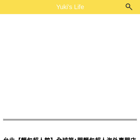
Main Menu
Yuki's Life
Yuki's Life
麵包超人