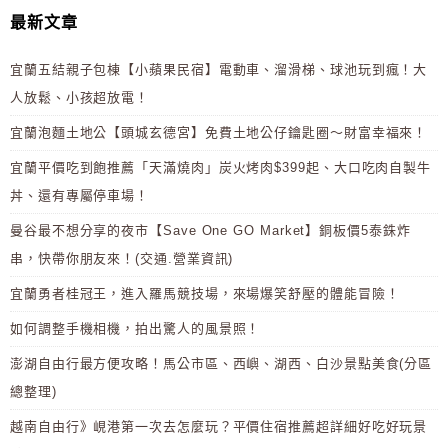
最新文章
宜蘭五結親子包棟【小蘋果民宿】電動車、溜滑梯、球池玩到瘋！大
人放鬆、小孩超放電！
宜蘭泡麵土地公【頭城玄德宮】免費土地公仔鑰匙圈～財富幸福來！
宜蘭平價吃到飽推薦「天滿燒肉」炭火烤肉$399起、大口吃肉自製牛
丼、還有專屬停車場！
曼谷最不想分享的夜市【Save One GO Market】銅板價5泰銖炸
串，快帶你朋友來！(交通.營業資訊)
宜蘭勇者桂冠王，進入羅馬競技場，來場爆笑舒壓的體能冒險！
如何調整手機相機，拍出驚人的風景照！
澎湖自由行最方便攻略！馬公市區、西嶼、湖西、白沙景點美食(分區
總整理)
越南自由行》峴港第一次去怎麼玩？平價住宿推薦超詳細好吃好玩景