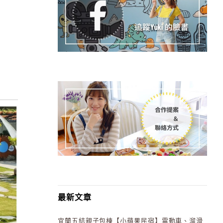
最新文章
宜蘭五結親子包棟【小蘋果民宿】電動車、溜滑