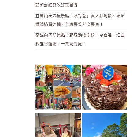
薦超詳細好吃好玩景點
宜蘭雨天冷氣景點「頭等倉」真人打地鼠、頭頂
鐵鍋過電流棒，荒唐爆笑程度爆表！
高雄內門新景點！野森動物學校：全台唯一紅白
狐狸谷體驗，一票玩到底！