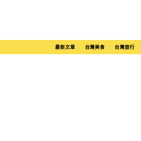
Main Menu
Yuki's Life
最新文章
台灣美食
台灣旅行
鹿港老街名產