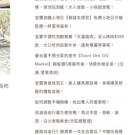
梯、球池玩到瘋！大人放鬆、小孩超放電！
宜蘭泡麵土地公【頭城玄德宮】免費土地公仔鑰
匙圈～財富幸福來！
宜蘭平價吃到飽推薦「天滿燒肉」炭火烤肉$399
起、大口吃肉自製牛丼、還有專屬停車場！
曼谷最不想分享的夜市【Save One GO
Market】銅板價5泰銖炸串，快帶你朋友來！(交
通.營業資訊)
宜蘭勇者桂冠王，進入羅馬競技場，來場爆笑舒
街吃
壓的體能冒險！
如何調整手機相機，拍出驚人的風景照！
澎湖自由行最方便攻略！馬公市區、西嶼、湖
西、白沙景點美食(分區總整理)
越南自由行》峴港第一次去怎麼玩？平價住宿推