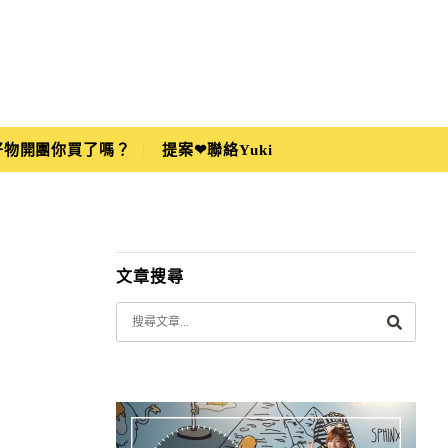
i好物開團你買了嗎？
提案❤聯絡Yuki
文章搜尋