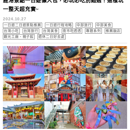
鹿港景點一日遊懶人包，必玩必吃別錯過！這樣玩
一整天超充實~
2024.10.27
一日遊二日遊景點推薦
一日遊行程攻略
中部旅行
中部美食
台灣小吃
台灣旅行
台灣美食
夜市吃透透
專題系列
推薦飯店
觀光工廠、親子館
週休二日好去處