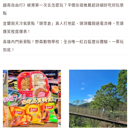
越南自由行》峴港第一次去怎麼玩？平價住宿推薦超詳細好吃好玩景
點
宜蘭雨天冷氣景點「頭等倉」真人打地鼠、頭頂鐵鍋過電流棒，荒唐
爆笑程度爆表！
高雄內門新景點！野森動物學校：全台唯一紅白狐狸谷體驗，一票玩
到底！