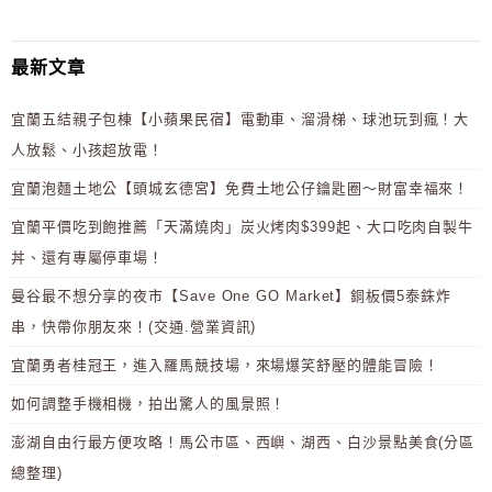
最新文章
宜蘭五結親子包棟【小蘋果民宿】電動車、溜滑梯、球池玩到瘋！大
人放鬆、小孩超放電！
宜蘭泡麵土地公【頭城玄德宮】免費土地公仔鑰匙圈～財富幸福來！
宜蘭平價吃到飽推薦「天滿燒肉」炭火烤肉$399起、大口吃肉自製牛
丼、還有專屬停車場！
曼谷最不想分享的夜市【Save One GO Market】銅板價5泰銖炸
串，快帶你朋友來！(交通.營業資訊)
宜蘭勇者桂冠王，進入羅馬競技場，來場爆笑舒壓的體能冒險！
如何調整手機相機，拍出驚人的風景照！
澎湖自由行最方便攻略！馬公市區、西嶼、湖西、白沙景點美食(分區
總整理)