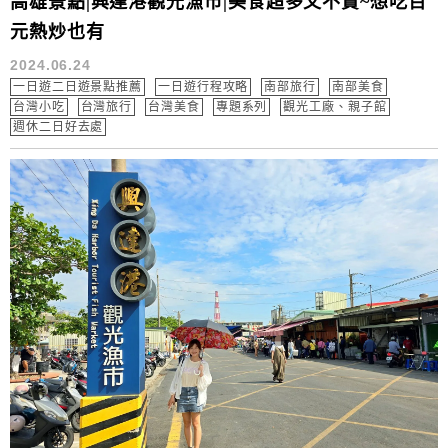
高雄景點|興達港觀光漁市|美食超多又不貴~想吃百
元熱炒也有
2024.06.24
一日遊二日遊景點推薦
一日遊行程攻略
南部旅行
南部美食
台灣小吃
台灣旅行
台灣美食
專題系列
觀光工廠、親子館
週休二日好去處