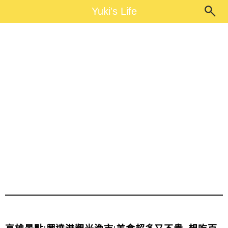
Main Menu
Yuki's Life
Yuki's Life
高雄必玩