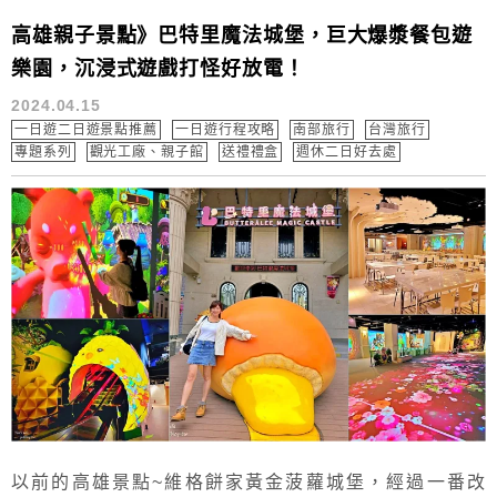
高雄親子景點》巴特里魔法城堡，巨大爆漿餐包遊
樂園，沉浸式遊戲打怪好放電！
2024.04.15
一日遊二日遊景點推薦
一日遊行程攻略
南部旅行
台灣旅行
專題系列
觀光工廠、親子館
送禮禮盒
週休二日好去處
以前的高雄景點~維格餅家黃金菠蘿城堡，經過一番改