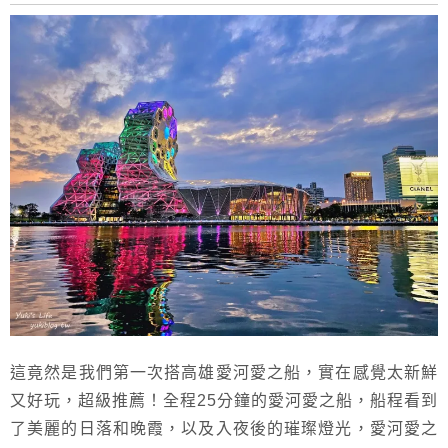
這竟然是我們第一次搭高雄愛河愛之船，實在感覺太新鮮
又好玩，超級推薦！全程25分鐘的愛河愛之船，船程看到
了美麗的日落和晚霞，以及入夜後的璀璨燈光，愛河愛之