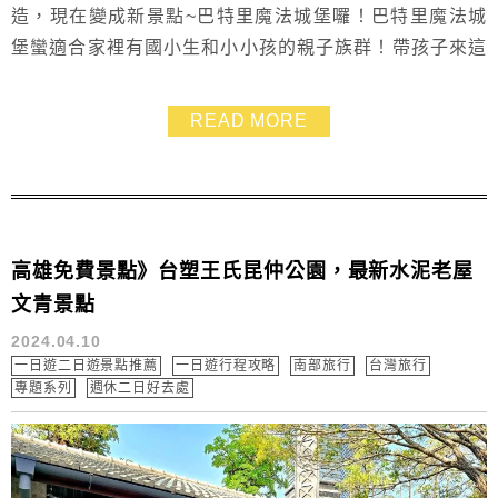
造，現在變成新景點~巴特里魔法城堡囉！巴特里魔法城
堡蠻適合家裡有國小生和小小孩的親子族群！帶孩子來這
裡會玩到瘋狂呀~包含各種沉浸式的互動遊戲，還有絢麗
的聲光和視覺效果，連大人都淪陷其中，真的太好玩了，
READ MORE
這裡也能體驗親子烘焙DIY，和採購爆漿餐包當伴手禮帶
回家~~放假可帶孩子來放電
高雄免費景點》台塑王氏昆仲公園，最新水泥老屋
文青景點
2024.04.10
一日遊二日遊景點推薦
一日遊行程攻略
南部旅行
台灣旅行
專題系列
週休二日好去處