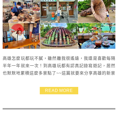
高雄怎麼玩都玩不膩，雖然離我很遙遠，我還是喜歡每隔
半年一年就來一次！到高雄玩都有認真記錄寫遊記，居然
也默默地累積這麼多景點了~~這篇就要來分享高雄的新景
點，包含巴特里魔法城堡、 台塑王氏昆仲公園和高雄燈
塔海岸線咖啡，還幫大家規劃了兩天一夜的高雄之旅，有
READ MORE
逛有吃有玩有拍，家庭旅遊或情侶旅行都適合~~超讚的
啦！