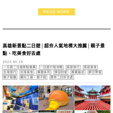
船的船艙很舒適，視野也非常遼闊，沿途經過了許多高雄
的知名景點，並且有詳細又生動有趣的導覽，能清楚地看
READ MORE
到兩岸的風景～如果還沒搭過愛河愛之船，還蠻推薦可以
來搭看看的哦，尤其是情侶或是想感受浪漫氛圍的朋友，
絕對會愛上這裡！我們是搭夏天傍晚6點半這班，風吹...
高雄新景點二日遊│超夯人氣地標大推薦│親子景
點、吃美食好去處
2024.04.19
一日遊二日遊景點推薦
一日遊行程攻略
南部旅行
南部美食
台灣旅行
台灣美食
專題系列
情侶約會
推薦飯店
節日聚餐
親子餐廳
觀光工廠、親子館
週休二日好去處