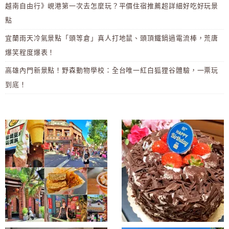
越南自由行》峴港第一次去怎麼玩？平價住宿推薦超詳細好吃好玩景
點
宜蘭雨天冷氣景點「頭等倉」真人打地鼠、頭頂鐵鍋過電流棒，荒唐
爆笑程度爆表！
高雄內門新景點！野森動物學校：全台唯一紅白狐狸谷體驗，一票玩
到底！