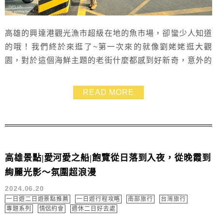
高雄的興達港觀光漁市超級在地的魚市場，卻蠻少人知道
的哦！我們終於來逛了~第一次來的就像劉姥姥逛大觀
園，對於這個海鮮主題的老街什麼都感到好新奇，意外的
是~興達港觀光漁市的美食，不只有各種新鮮漁獲，還有
小吃，我們這次還吃了黑鮪魚生魚片喔！馬上帶大家來逛
READ MORE
逛吧~~
高雄景點|愛河愛之船|飽覽從日落到入夜，從晚霞到
絢麗光影～氛圍超浪漫
2024.06.20
一日遊二日遊景點推薦
一日遊行程攻略
南部旅行
台灣旅行
專題系列
情侶約會
週休二日好去處