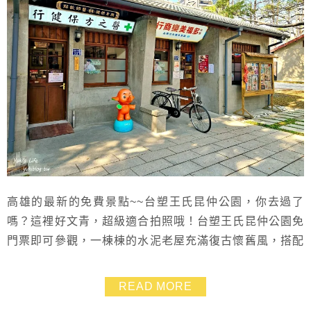
高雄的最新的免費景點~~台塑王氏昆仲公園，你去過了
嗎？這裡好文青，超級適合拍照哦！台塑王氏昆仲公園免
門票即可參觀，一棟棟的水泥老屋充滿復古懷舊風，搭配
百年榕樹和溫暖陽光，美到就像一幅畫，台塑王氏昆仲公
園裡還有各式餐廳和小店，都很值得細細品味~~找個舒服
READ MORE
的午後，帶家人或是另一半來散步晃晃吧！