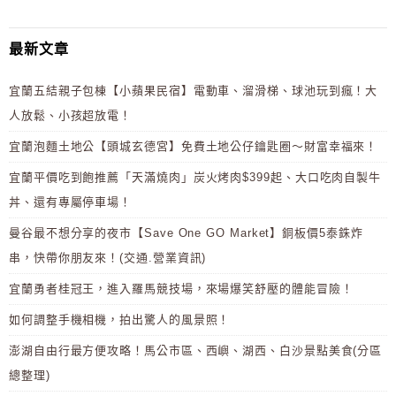
最新文章
宜蘭五結親子包棟【小蘋果民宿】電動車、溜滑梯、球池玩到瘋！大
人放鬆、小孩超放電！
宜蘭泡麵土地公【頭城玄德宮】免費土地公仔鑰匙圈～財富幸福來！
宜蘭平價吃到飽推薦「天滿燒肉」炭火烤肉$399起、大口吃肉自製牛
丼、還有專屬停車場！
曼谷最不想分享的夜市【Save One GO Market】銅板價5泰銖炸
串，快帶你朋友來！(交通.營業資訊)
宜蘭勇者桂冠王，進入羅馬競技場，來場爆笑舒壓的體能冒險！
如何調整手機相機，拍出驚人的風景照！
澎湖自由行最方便攻略！馬公市區、西嶼、湖西、白沙景點美食(分區
總整理)