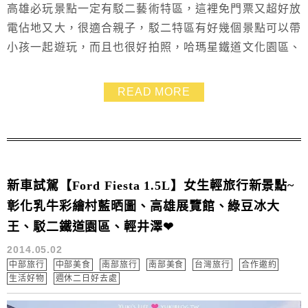
高雄必玩景點一定有駁二藝術特區，這裡免門票又超好放
電佔地又大，很適合親子，駁二特區有好幾個景點可以帶
小孩一起遊玩，而且也很好拍照，哈瑪星鐵道文化園區、
駁二蓬萊倉庫群都是大人小孩都滿意的假日親子好去處，
體力十足的朋友們，也可以從旗津老街搭船過來，一口氣
READ MORE
逛好幾個點，從哈瑪星鐵道文化園區走到大義公園，都要
逛到腳軟了 XD
新車試駕【Ford Fiesta 1.5L】女生輕旅行新景點~
彰化乳牛彩繪村藍晒圖、高雄展覽館、綠豆冰大
王、駁二鐵道園區、輕井澤❤
2014.05.02
中部旅行
中部美食
南部旅行
南部美食
台灣旅行
合作邀約
生活好物
週休二日好去處