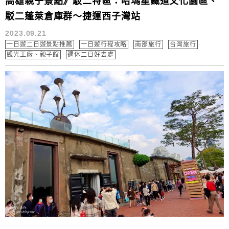
高雄親子景點》駁二特區：哈瑪星鐵道文化園區、
駁二蓬萊倉庫群～捷運西子灣站
2023.09.21
一日遊二日遊景點推薦
一日遊行程攻略
南部旅行
台灣旅行
觀光工廠、親子館
週休二日好去處