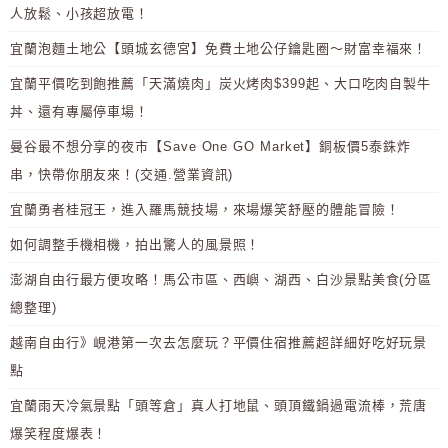
人放鬆、小孩超放電！
宜蘭泡麵土地公【頭城玄德宮】免費土地公仔鑰匙圈～財富幸福來！
宜蘭平價吃到飽推薦「天滿燒肉」炭火烤肉$399起、大口吃肉自製牛
丼、還有專屬停車場！
曼谷最不想分享的夜市【Save One GO Market】銅板價5泰銖炸
串，快帶你朋友來！(交通.營業資訊)
宜蘭勇者桂冠王，進入羅馬競技場，來場爆笑舒壓的體能冒險！
如何調整手機相機，拍出驚人的風景照！
澎湖自由行最方便攻略！馬公市區、西嶼、湖西、白沙景點美食(分區
總整理)
越南自由行》峴港第一次去怎麼玩？平價住宿推薦超詳細好吃好玩景
點
宜蘭雨天冷氣景點「頭等倉」真人打地鼠、頭頂鐵鍋過電流棒，荒唐
爆笑程度爆表！