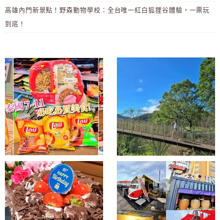
高雄內門新景點！野森動物學校：全台唯一紅白狐狸谷體驗，一票玩
到底！