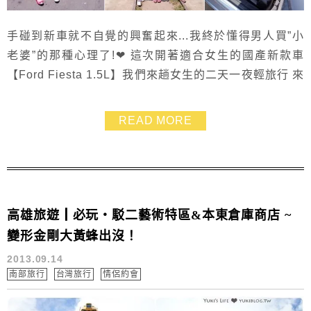
手碰到新車就不自覺的興奮起來...我終於懂得男人買”小
老婆”的那種心理了!❤ 這次開著適合女生的國產新款車
【Ford Fiesta 1.5L】我們來趟女生的二天一夜輕旅行 來
去找好麻吉.然後一起玩了最近很夯的中南部新景點 彰化
乳牛彩繪村、高雄展覽館、駁二鐵道園區…等 一定要推
READ MORE
薦高雄美食「綠豆冰大王」.也吃了來自台中的美食「輕
井澤」 三個女人湊在一起天南地北的聊.都不想回台北
啦!!! ((再度開到F...
高雄旅遊┃必玩‧駁二藝術特區&本東倉庫商店 ~
變形金剛大黃蜂出沒！
2013.09.14
南部旅行
台灣旅行
情侶約會