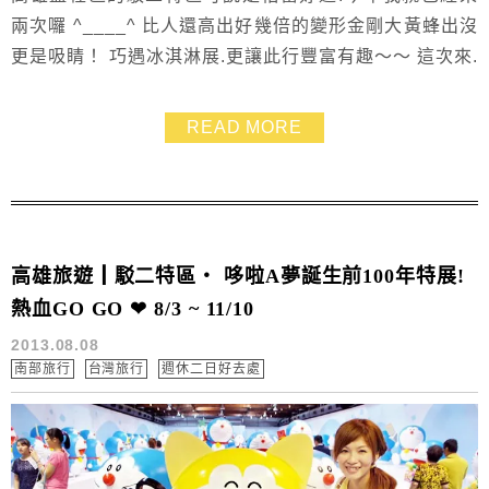
兩次囉 ^____^ 比人還高出好幾倍的變形金剛大黃蜂出沒
更是吸睛！ 巧遇冰淇淋展.更讓此行豐富有趣～～ 這次來.
發現開了間本東倉庫商店.好玩好買好逛又有好吃冰淇淋
喲！ 趕快帶大家來去瞧瞧囉！
READ MORE
高雄旅遊┃駁二特區‧ 哆啦A夢誕生前100年特展!
熱血GO GO ❤ 8/3 ~ 11/10
2013.08.08
南部旅行
台灣旅行
週休二日好去處