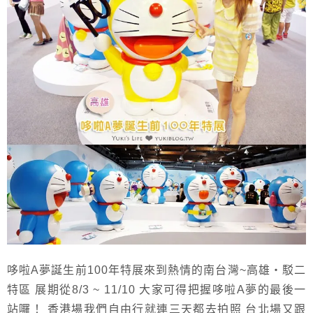
哆啦A夢誕生前100年特展來到熱情的南台灣~高雄‧駁二
特區 展期從8/3 ~ 11/10 大家可得把握哆啦A夢的最後一
站囉！ 香港場我們自由行就連三天都去拍照 台北場又跟