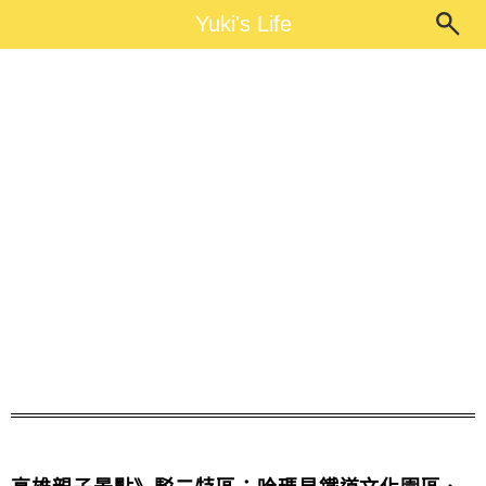
Main Menu
Yuki's Life
Yuki's Life
駁二特區