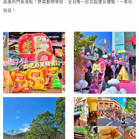
高雄內門新景點！野森動物學校：全台唯一紅白狐狸谷體驗，一票玩
到底！