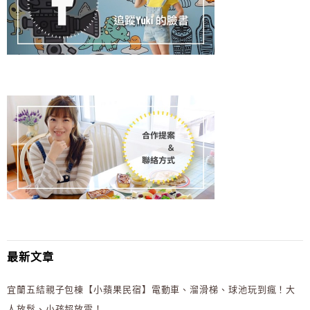
最新文章
宜蘭五結親子包棟【小蘋果民宿】電動車、溜滑梯、球池玩到瘋！大
人放鬆、小孩超放電！