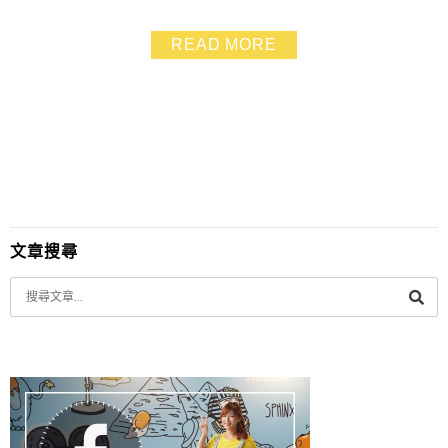
山的「原味咖啡坊」 有幾段故事到現在還在我耳邊圍繞
著.讓我更加感恩、感激我所擁有 原住民天性樂觀.就算處
READ MORE
於弱勢依舊向天抗命 就是這樣的信念「做對的事.勇往直
前」造就了一個溫馨的小園地❤
文章搜尋