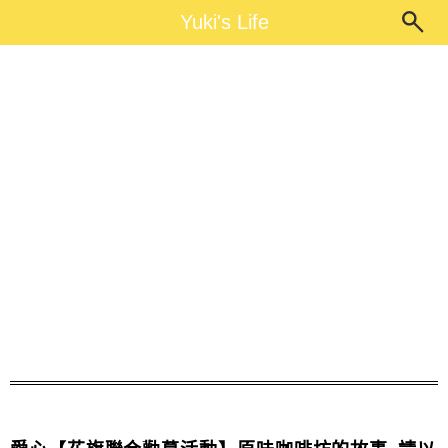
Main Menu
Yuki's Life
Yuki's Life
馬告鳳梨酥