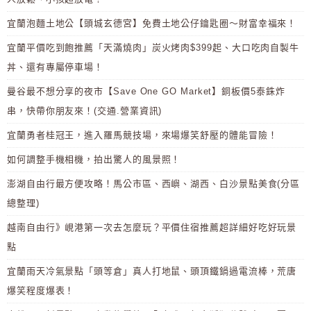
宜蘭泡麵土地公【頭城玄德宮】免費土地公仔鑰匙圈～財富幸福來！
宜蘭平價吃到飽推薦「天滿燒肉」炭火烤肉$399起、大口吃肉自製牛
丼、還有專屬停車場！
曼谷最不想分享的夜市【Save One GO Market】銅板價5泰銖炸
串，快帶你朋友來！(交通.營業資訊)
宜蘭勇者桂冠王，進入羅馬競技場，來場爆笑舒壓的體能冒險！
如何調整手機相機，拍出驚人的風景照！
澎湖自由行最方便攻略！馬公市區、西嶼、湖西、白沙景點美食(分區
總整理)
越南自由行》峴港第一次去怎麼玩？平價住宿推薦超詳細好吃好玩景
點
宜蘭雨天冷氣景點「頭等倉」真人打地鼠、頭頂鐵鍋過電流棒，荒唐
爆笑程度爆表！