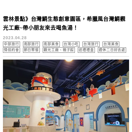
雲林景點》台灣鯛生態創意園區，希臘風台灣鯛觀
光工廠~帶小朋友來去喝魚湯！
2023.04.28
中部旅行
南部旅行
南部美食
台灣小吃
台灣旅行
台灣美食
情侶約會
節日聚餐
觀光工廠、親子館
送禮禮盒
週休二日好去處