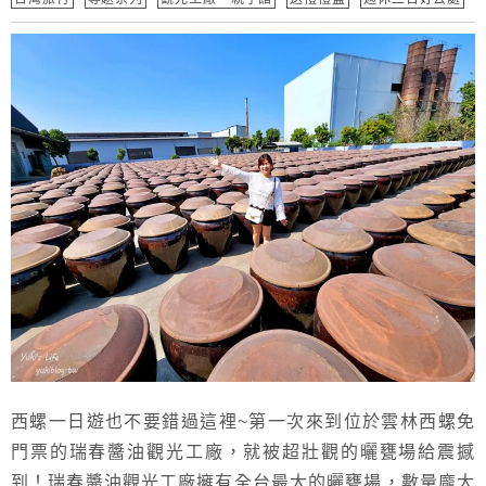
西螺一日遊也不要錯過這裡~第一次來到位於雲林西螺免
門票的瑞春醬油觀光工廠，就被超壯觀的曬甕場給震撼
到！瑞春醬油觀光工廠擁有全台最大的曬甕場，數量龐大