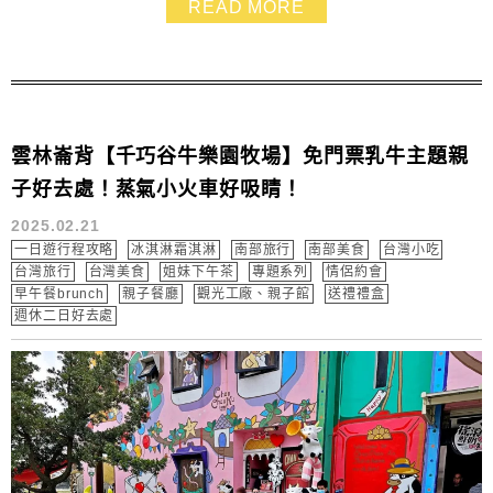
READ MORE
啡下午茶，以及各式的料理可以用餐，雲林一日遊推薦大
家來走走
雲林崙背【千巧谷牛樂園牧場】免門票乳牛主題親
子好去處！蒸氣小火車好吸睛！
2025.02.21
一日遊行程攻略
冰淇淋霜淇淋
南部旅行
南部美食
台灣小吃
台灣旅行
台灣美食
姐妹下午茶
專題系列
情侶約會
早午餐brunch
親子餐廳
觀光工廠、親子館
送禮禮盒
週休二日好去處