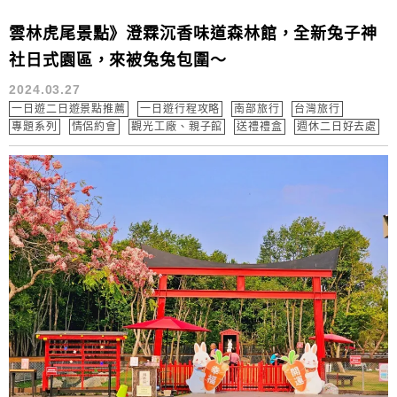
雲林虎尾景點》澄霖沉香味道森林館，全新兔子神
社日式園區，來被兔兔包圍～
2024.03.27
一日遊二日遊景點推薦
一日遊行程攻略
南部旅行
台灣旅行
專題系列
情侶約會
觀光工廠、親子館
送禮禮盒
週休二日好去處