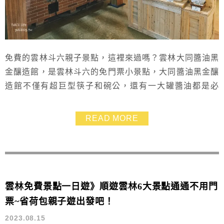
免費的雲林斗六親子景點，這裡來過嗎？雲林大同醬油黑
金釀造館，是雲林斗六的免門票小景點，大同醬油黑金釀
造館不僅有超巨型筷子和碗公，還有一大罐醬油都是必
拍！另有些小場景可拍拍照也增加出遊照片的豐富度～大
同醬油觀光工廠販賣部好買好逛，對媽媽們來說都是不小
READ MORE
心就會手滑呀！此外，戶外也有小動物區和醬油甕展示，
有到斗六來玩的話，可安排來這邊走走。雲林的大同醬油
觀光工廠附近就是塔吉特Touched 千層蛋糕大使館...
雲林免費景點一日遊》順遊雲林6大景點通通不用門
票~省荷包親子遊出發吧！
2023.08.15