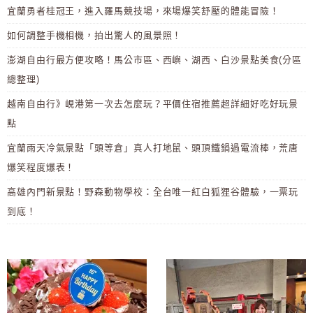
宜蘭勇者桂冠王，進入羅馬競技場，來場爆笑舒壓的體能冒險！
如何調整手機相機，拍出驚人的風景照！
澎湖自由行最方便攻略！馬公市區、西嶼、湖西、白沙景點美食(分區
總整理)
越南自由行》峴港第一次去怎麼玩？平價住宿推薦超詳細好吃好玩景
點
宜蘭雨天冷氣景點「頭等倉」真人打地鼠、頭頂鐵鍋過電流棒，荒唐
爆笑程度爆表！
高雄內門新景點！野森動物學校：全台唯一紅白狐狸谷體驗，一票玩
到底！