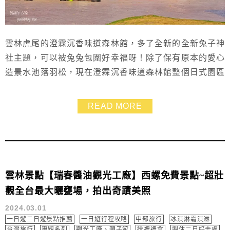
雲林虎尾的澄霖沉香味道森林館，多了全新的全新兔子神
社主題，可以被兔兔包圍好幸福呀！除了保有原本的愛心
造景水池落羽松，現在澄霖沉香味道森林館整個日式園區
氛圍更好了，還能穿和服怕照、做親子DIY，網美咖啡
廳、玩具店等等，門票了可以全額折抵，算一算其實還挺
READ MORE
划算，從入園到離開幾乎不用另外掏錢哦~
雲林景點【瑞春醬油觀光工廠】西螺免費景點~超壯
觀全台最大曬甕場，拍出奇蹟美照
2024.03.01
一日遊二日遊景點推薦
一日遊行程攻略
中部旅行
冰淇淋霜淇淋
台灣旅行
專題系列
觀光工廠、親子館
送禮禮盒
週休二日好去處