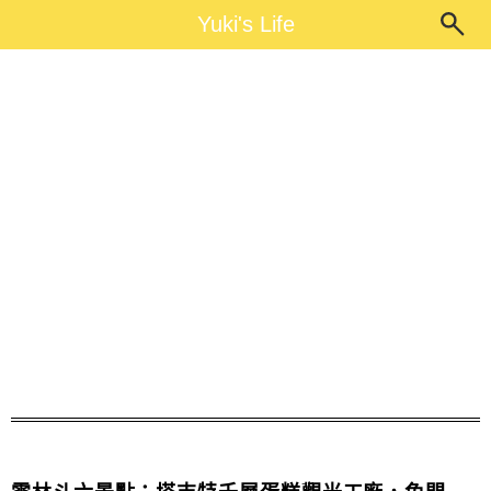
Main Menu
Yuki's Life
Yuki's Life
雲林親子景點