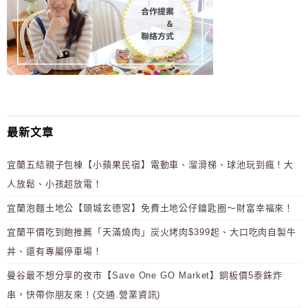
最新文章
宜蘭五結親子包棟【小蘋果民宿】電動車、溜滑梯、球池玩到瘋！大
人放鬆、小孩超放電！
宜蘭泡麵土地公【頭城玄德宮】免費土地公仔鑰匙圈～財富幸福來！
宜蘭平價吃到飽推薦「天滿燒肉」炭火烤肉$399起、大口吃肉自製牛
丼、還有專屬停車場！
曼谷最不想分享的夜市【Save One GO Market】銅板價5泰銖炸
串，快帶你朋友來！(交通.營業資訊)