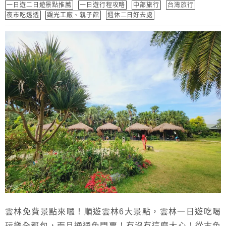
一日遊二日遊景點推薦
一日遊行程攻略
中部旅行
台灣旅行
夜市吃透透
觀光工廠、親子館
週休二日好去處
雲林免費景點來囉！順遊雲林6大景點，雲林一日遊吃喝
玩樂全都包，而且通通免門票！有沒有這麼大心！從古色