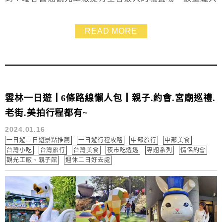
且規模驚人，不僅超好拍還能聞到陣陣醬油香，這裡也非
常適合全家大小一起來逛逛，小孩能遊玩放電，大人也可
READ MORE
參觀採買，重點是瑞春醬油觀光工廠免門票，這麼佛心的
西螺好地方你一定要知道~
雲林一日遊┃6條路線懶人包┃親子.約會.宮廟巡禮.
老街.美拍行程都有~
2024.01.16
一日遊二日遊景點推薦
一日遊行程攻略
中部旅行
中部美食
台灣小吃
台灣旅行
台灣美食
夜市吃透透
專題系列
情侶約會
觀光工廠、親子館
週休二日好去處