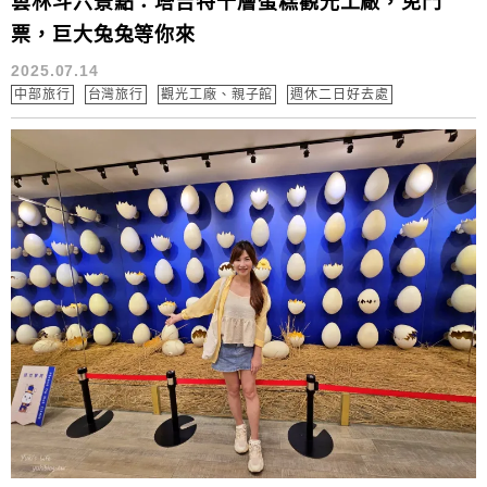
雲林斗六景點：塔吉特千層蛋糕觀光工廠，免門
票，巨大兔兔等你來
2025.07.14
中部旅行
台灣旅行
觀光工廠、親子館
週休二日好去處