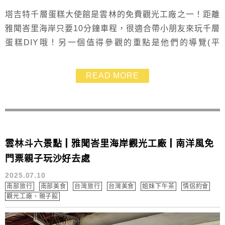
塔吉特千層蛋糕大使館是雲林的免費觀光工廠之一！距離
雅聞峇里海岸只要10分鐘車程，很適合帶小朋友來玩千層
蛋糕DIY哦！另一個值得參觀的重點是他們的導覽(平
日)，可以見證0.03公分的餅皮以及外銷多國的千層蛋糕
製作過程。館內的蛋蛋牆和免子公爵是必拍打卡重點！
READ MORE
雲林斗六景點┃雅聞峇里海岸觀光工廠┃南洋風免
門票親子玩沙好去處
2025.07.10
南部旅行
南部美食
台灣旅行
台灣美食
姐妹下午茶
情侶約會
觀光工廠、親子館