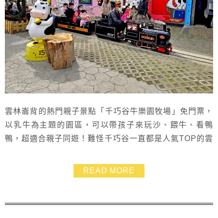
雲林崙背的熱門親子景點「千巧谷牛樂園牧場」免門票，
以乳牛為主題的園區，可以帶孩子來玩沙、餵牛、看鴨
鴨，超適合親子同遊！難怪千巧谷一直都是人氣TOP的雲
林免費親子景點！一進大門就能看見園區最大地標快樂牛
彩繪屋，千巧谷內佔地寬廣，蒸氣小火車好吸睛，以及各
READ MORE
種快樂牛公仔等著大家來合照，逛累了就在豬舍改建的懷
舊風文青咖啡館裡吃窯烤pizza和牛乳製成的各種美食～
實在是大滿足！也很推薦千巧谷的麵包甜點，尤其是...