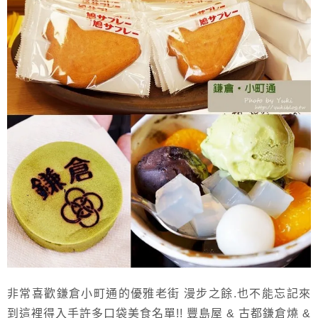
非常喜歡鎌倉小町通的優雅老街 漫步之餘.也不能忘記來
到這裡得入手許多口袋美食名單!! 豐島屋 & 古都鎌倉燒 &