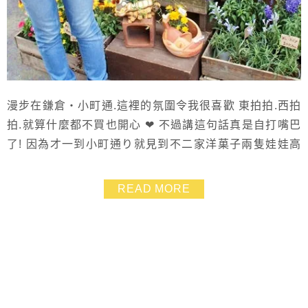
漫步在鎌倉‧小町通.這裡的氛圍令我很喜歡 東拍拍.西拍
拍.就算什麼都不買也開心 ❤ 不過講這句話真是自打嘴巴
了! 因為才一到小町通り就見到不二家洋菓子兩隻娃娃高
坐在上頭歡迎我 幾步路之後又遇到吉卜力どんぐり共和
國.專賣豆豆龍&魔女宅急便週邊商品的商店 這下子...散步
READ MORE
途中無心其它的東西(除了吃) 回程趕快逛逛這兩間商店.
也不小心一袋戰利品跟著走啦~~ ^^