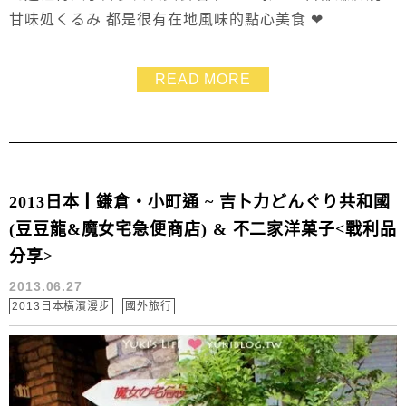
甘味処くるみ 都是很有在地風味的點心美食 ❤
READ MORE
2013日本┃鎌倉‧小町通 ~ 吉卜力どんぐり共和國
(豆豆龍&魔女宅急便商店) & 不二家洋菓子<戰利品
分享>
2013.06.27
2013日本橫濱漫步
國外旅行