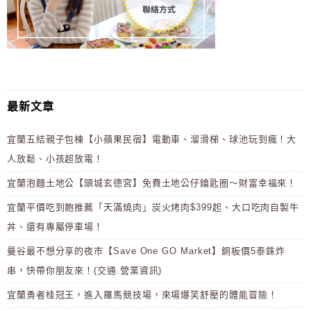
最新文章
宜蘭五結親子包棟【小蘋果民宿】電動車、溜滑梯、球池玩到瘋！大
人放鬆、小孩超放電！
宜蘭泡麵土地公【頭城玄德宮】免費土地公仔鑰匙圈～財富幸福來！
宜蘭平價吃到飽推薦「天滿燒肉」炭火烤肉$399起、大口吃肉自製牛
丼、還有專屬停車場！
曼谷最不想分享的夜市【Save One GO Market】銅板價5泰銖炸
串，快帶你朋友來！(交通.營業資訊)
宜蘭勇者桂冠王，進入羅馬競技場，來場爆笑舒壓的體能冒險！