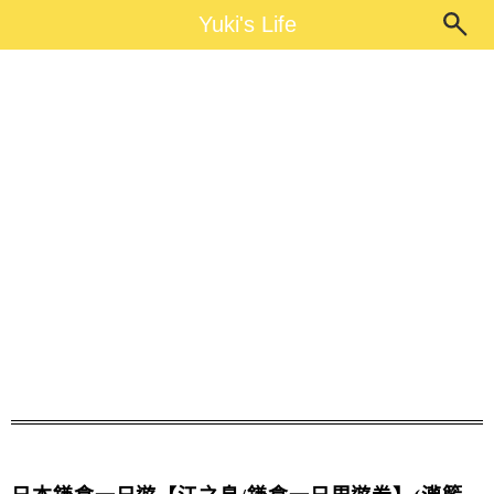
Main Menu
Yuki's Life
Yuki's Life
鎌倉