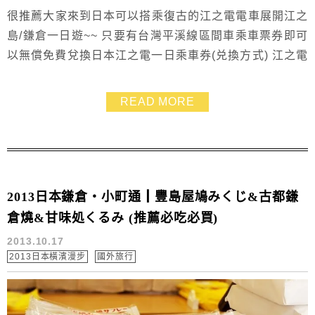
很推薦大家來到日本可以搭乘復古的江之電電車展開江之
島/鎌倉一日遊~~ 只要有台灣平溪線區間車乘車票券即可
以無償免費兌換日本江之電一日乘車券(兑換方式) 江之電
全線都可以使用! 超划算!! 我們搭乘江之電展開電車一日
遊.玩了超多地方~~ 還跑去看灌籃高手平交道喲
READ MORE
^++++++^ 江之島非常好玩.趁我還沒忘光光之前趕快來記
錄分享給大家!
2013日本鎌倉‧小町通┃豐島屋鳩みくじ&古都鎌
倉燒&甘味処くるみ (推薦必吃必買)
2013.10.17
2013日本橫濱漫步
國外旅行