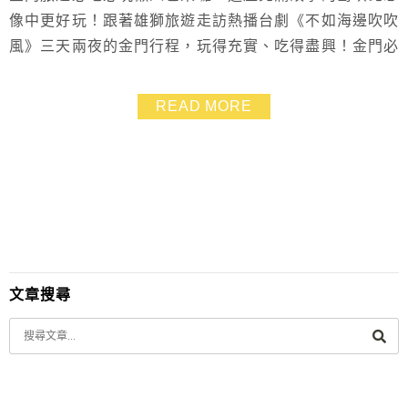
像中更好玩！跟著雄獅旅遊走訪熱播台劇《不如海邊吹吹
風》三天兩夜的金門行程，玩得充實、吃得盡興！金門必
吃美食、金門必玩景點有哪些呢？爆吃金門美食：從油
條、廣東粥到大樹下大排檔的炒佛手和沙蟲、金門總兵
READ MORE
宴、痛風鍋、小金門芋頭餐等，每一口都是在地好滋味！
暢玩金門特點：古裝穿越時空之旅，漫步古意盎然的磚瓦
巷弄、古厝洋樓，隨手一拍都是金門限定復古大片！登上
大膽...
文章搜尋