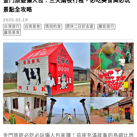
金門旅遊懶人包：三天兩夜行程，必吃美食與必玩
景點全攻略
2025.03.19
台灣旅行
台灣美食
情侶約會
週休二日好去處
離島旅行
離島美食
金門旅遊必吃必玩懶人包來囉！這座充滿故事的島嶼比想