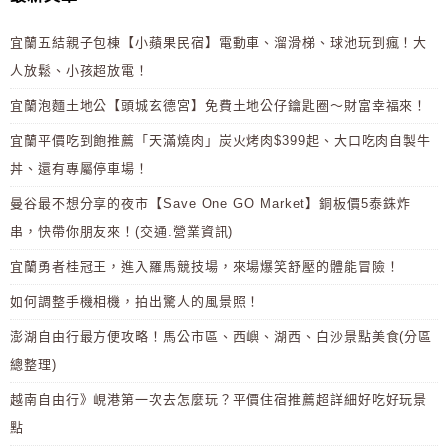
宜蘭五結親子包棟【小蘋果民宿】電動車、溜滑梯、球池玩到瘋！大
人放鬆、小孩超放電！
宜蘭泡麵土地公【頭城玄德宮】免費土地公仔鑰匙圈～財富幸福來！
宜蘭平價吃到飽推薦「天滿燒肉」炭火烤肉$399起、大口吃肉自製牛
丼、還有專屬停車場！
曼谷最不想分享的夜市【Save One GO Market】銅板價5泰銖炸
串，快帶你朋友來！(交通.營業資訊)
宜蘭勇者桂冠王，進入羅馬競技場，來場爆笑舒壓的體能冒險！
如何調整手機相機，拍出驚人的風景照！
澎湖自由行最方便攻略！馬公市區、西嶼、湖西、白沙景點美食(分區
總整理)
越南自由行》峴港第一次去怎麼玩？平價住宿推薦超詳細好吃好玩景
點