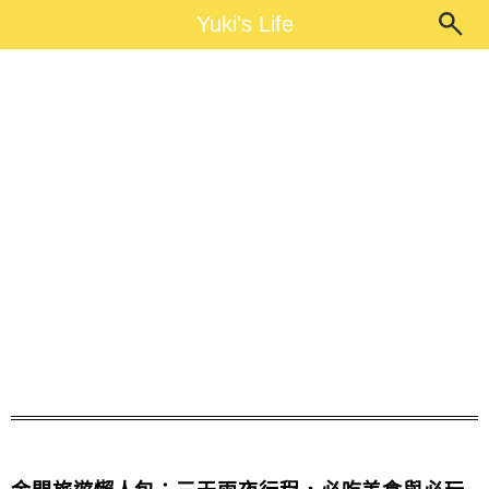
Main Menu
Yuki's Life
Yuki's Life
金門美食