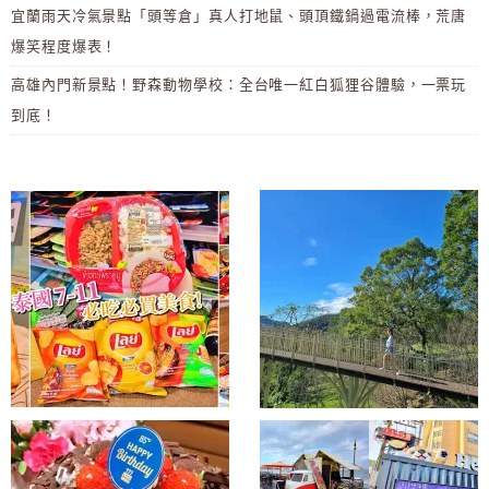
宜蘭雨天冷氣景點「頭等倉」真人打地鼠、頭頂鐵鍋過電流棒，荒唐
爆笑程度爆表！
高雄內門新景點！野森動物學校：全台唯一紅白狐狸谷體驗，一票玩
到底！